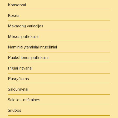
Konservai
Košės
Makaronų variacijos
Mėsos patiekalai
Naminiai gaminiai ir ruošiniai
Paukštienos patiekalai
Pigiai ir tvariai
Pusryčiams
Saldumynai
Salotos, mišrainės
Sriubos