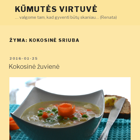
Eiti
KŪMUTĖS VIRTUVĖ
prie
… valgome tam, kad gyventi būtų skaniau… (Renata)
turinio
ŽYMA:
KOKOSINĖ SRIUBA
PASKELBTA
2016-01-25
Kokosinė žuvienė