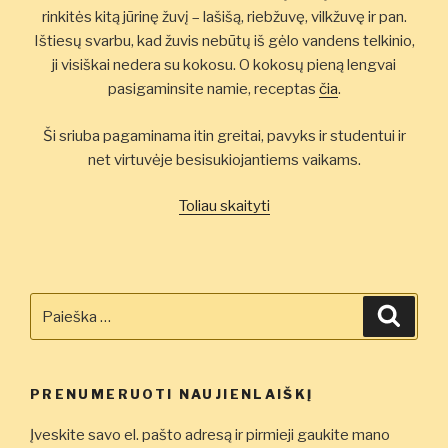
rinkitės kitą jūrinę žuvį – lašišą, riebžuvę, vilkžuvę ir pan.
Ištiesų svarbu, kad žuvis nebūtų iš gėlo vandens telkinio,
ji visiškai nedera su kokosu. O kokosų pieną lengvai
pasigaminsite namie, receptas
čia
.
Ši sriuba pagaminama itin greitai, pavyks ir studentui ir
net virtuvėje besisukiojantiems vaikams.
„Kokosinė
Toliau skaityti
žuvienė”
Ieškoti:
Ieškot
PRENUMERUOTI NAUJIENLAIŠKĮ
Įveskite savo el. pašto adresą ir pirmieji gaukite mano