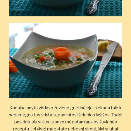
Kadaise anyta virdavo žuvienę grietinėlėje, niekada taip ir
nepamėgau tos sriubos, gamintos iš riebios lašišos. Todėl
pasidalinsiu su jumis savo mėgstamiausios žuvienės
receptu. Jei visgi mėgstate riebesnį skonį, šiai sriubai