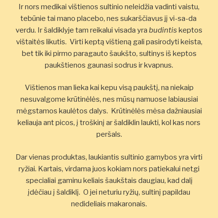
Ir nors medikai vištienos sultinio neleidžia vadinti vaistu,
tebūnie tai mano placebo, nes sukarščiavus jį vi-sa-da
verdu. Ir šaldiklyje tam reikalui visada yra
budintis
keptos
vištaitės likutis. Virti keptą vištieną gali pasirodyti keista,
bet tik iki pirmo paragauto šaukšto, sultinys iš keptos
paukštienos gaunasi sodrus ir kvapnus.
Vištienos man lieka kai kepu visą paukštį, na niekaip
nesuvalgome krūtinėlės, nes mūsų namuose labiausiai
mėgstamos kaulėtos dalys. Krūtinėlės mėsa dažniausiai
keliauja ant picos, į troškinį ar šaldiklin laukti, kol kas nors
peršals.
Dar vienas produktas, laukiantis sultinio gamybos yra virti
ryžiai. Kartais, virdama juos kokiam nors patiekalui netgi
specialiai gaminu keliais šaukštais daugiau, kad dalį
įdėčiau į šaldiklį. O jei neturiu ryžių, sultinį papildau
nedideliais makaronais.