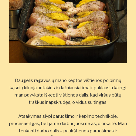
Daugelis ragavusių mano keptos vištienos po pirmų
kąsnių kilnoja antakius ir dažniausiai ima ir paklausia kaipgi
man pavyksta iškepti vištienos dalis, kad viršus būtų
traškus ir apskrudęs, o vidus sultingas.
Atsakymas slypi paruošimo ir kepimo technikoje,
procesas ilgas, bet jame darbuojuosi ne aš, o orkaitė. Man
tenkanti darbo dalis – paukštienos paruošimas ir