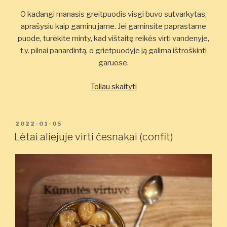
O kadangi manasis greitpuodis visgi buvo sutvarkytas,
aprašysiu kaip gaminu jame. Jei gaminsite paprastame
puode, turėkite minty, kad vištaitę reikės virti vandenyje,
t.y. pilnai panardintą, o grietpuodyje ją galima ištroškinti
garuose.
„Skaniausias
Toliau skaityti
(pasaulyje)
vištienos
troškinys”
PASKELBTA
2022-01-05
Lėtai aliejuje virti česnakai (confit)