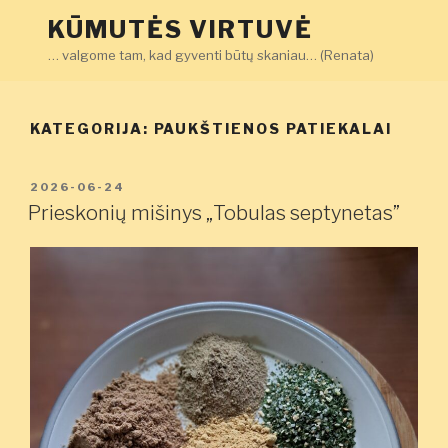
Eiti
KŪMUTĖS VIRTUVĖ
prie
… valgome tam, kad gyventi būtų skaniau… (Renata)
turinio
KATEGORIJA:
PAUKŠTIENOS PATIEKALAI
PASKELBTA
2026-06-24
Prieskonių mišinys „Tobulas septynetas”