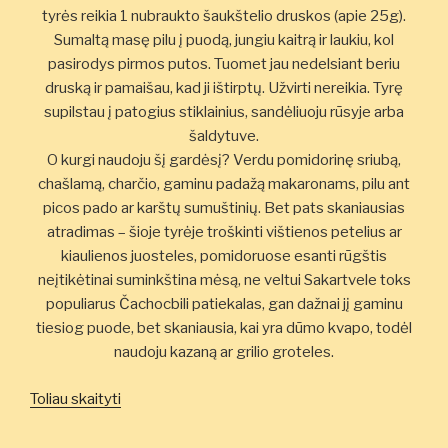
tyrės reikia 1 nubraukto šaukštelio druskos (apie 25g).
Sumaltą masę pilu į puodą, jungiu kaitrą ir laukiu, kol
pasirodys pirmos putos. Tuomet jau nedelsiant beriu
druską ir pamaišau, kad ji ištirptų. Užvirti nereikia. Tyrę
supilstau į patogius stiklainius, sandėliuoju rūsyje arba
šaldytuve.
O kurgi naudoju šį gardėsį? Verdu pomidorinę sriubą,
chašlamą, charčio, gaminu padažą makaronams, pilu ant
picos pado ar karštų sumuštinių. Bet pats skaniausias
atradimas – šioje tyrėje troškinti vištienos petelius ar
kiaulienos juosteles, pomidoruose esanti rūgštis
neįtikėtinai suminkština mėsą, ne veltui Sakartvele toks
populiarus Čachocbili patiekalas, gan dažnai jį gaminu
tiesiog puode, bet skaniausia, kai yra dūmo kvapo, todėl
naudoju kazaną ar grilio groteles.
„Gelbstint
Toliau skaityti
eilinį
pomidorą”