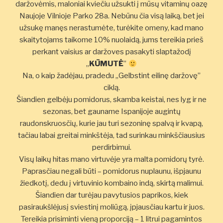
daržovėmis, maloniai kviečiu užsukti į mūsų vitaminų oazę
Naujoje Vilnioje Parko 28a. Nebūnu čia visą laiką, bet jei
užsukę manęs nerastumėte, turėkite omeny, kad mano
skaitytojams taikome 10% nuolaidą, jums tereikia prieš
perkant vaisius ar daržoves pasakyti slaptažodį
„
KŪMUTĖ
”
Na, o kaip žadėjau, pradedu „Gelbstint eilinę daržovę”
ciklą.
Šiandien gelbėju pomidorus, skamba keistai, nes lyg ir ne
sezonas, bet gauname Ispanijoje augintų
raudonskruosčių, kurie jau turi sezoninę spalvą ir kvapą,
tačiau labai greitai minkštėja, tad surinkau minkščiausius
perdirbimui.
Visų laikų hitas mano virtuvėje yra malta pomidorų tyrė.
Paprasčiau negali būti – pomidorus nuplaunu, išpjaunu
žiedkotį, dedu į virtuvinio kombaino indą, skirtą malimui.
Šiandien dar turėjau pavytusios paprikos, kiek
pasiraukšlėjusį sviestinį moliūgą, įpjausčiau kartu ir juos.
Tereikia prisiminti vieną proporciją – 1 litrui pagamintos