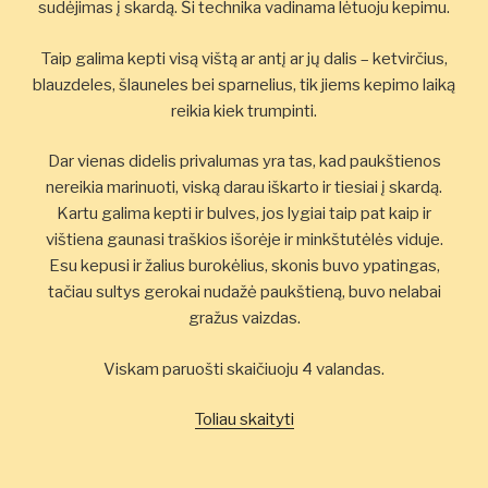
sudėjimas į skardą. Ši technika vadinama lėtuoju kepimu.
Taip galima kepti visą vištą ar antį ar jų dalis – ketvirčius,
blauzdeles, šlauneles bei sparnelius, tik jiems kepimo laiką
reikia kiek trumpinti.
Dar vienas didelis privalumas yra tas, kad paukštienos
nereikia marinuoti, viską darau iškarto ir tiesiai į skardą.
Kartu galima kepti ir bulves, jos lygiai taip pat kaip ir
vištiena gaunasi traškios išorėje ir minkštutėlės viduje.
Esu kepusi ir žalius burokėlius, skonis buvo ypatingas,
tačiau sultys gerokai nudažė paukštieną, buvo nelabai
gražus vaizdas.
Viskam paruošti skaičiuoju 4 valandas.
„Vištienos
Toliau skaityti
kepimo
ypatumai”