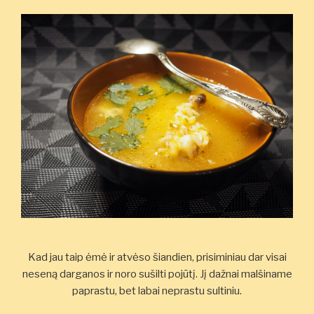
Kad jau taip ėmė ir atvėso šiandien, prisiminiau dar visai
neseną darganos ir noro sušilti pojūtį. Jį dažnai malšiname
paprastu, bet labai neprastu sultiniu.