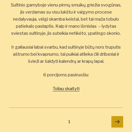
Sultinio gamyboje vienu pirmų smuikų griežia svogūnas,
jis verdamas su visu lukštu ir valgymo procese
nedalyvauja, vėlgi skamba keistai, bet tai maža tobulo
patiekalo paslaptis. Kaip ir mano išmislas – lydytas
sviestas sultinyje, jis suteikia netikėto, ypatingo skonio.
Ir galiausiai labai svarbu, kad sultinyje būtų nors truputis
aštrumo bei kvapnumo, tai puikiai atlieka čili dribsniai ir
švieži ar šaldyti kalendrų ar krapų lapai.
6 porcijoms pasiruošiu:
„Šildantis
Toliau skaityti
ir
gydantis
lėtasis
Kūmos
Įrašų
Tole
Puslapis
1
sultinys”
pusl
puslapiavimas