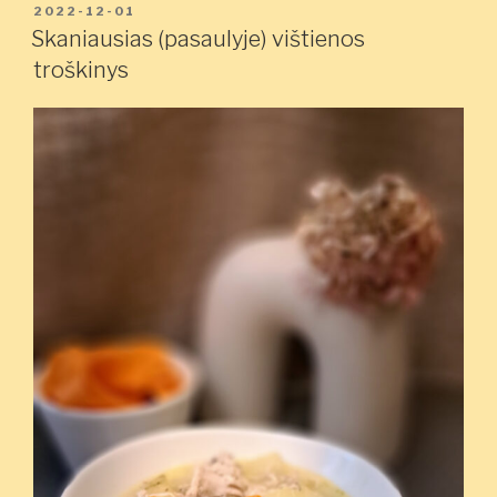
įdaryti
PASKELBTA
2022-12-01
svogūnai”
Skaniausias (pasaulyje) vištienos
troškinys