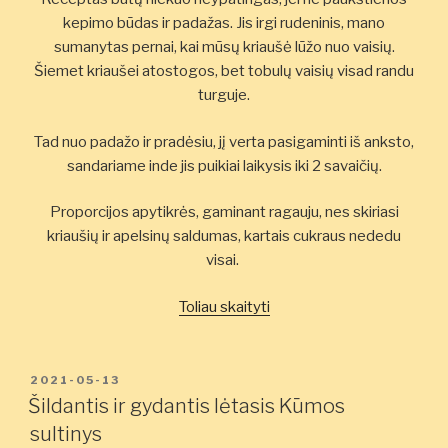
kepimo būdas ir padažas. Jis irgi rudeninis, mano
sumanytas pernai, kai mūsų kriaušė lūžo nuo vaisių.
Šiemet kriaušei atostogos, bet tobulų vaisių visad randu
turguje.
Tad nuo padažo ir pradėsiu, jį verta pasigaminti iš anksto,
sandariame inde jis puikiai laikysis iki 2 savaičių.
Proporcijos apytikrės, gaminant ragauju, nes skiriasi
kriaušių ir apelsinų saldumas, kartais cukraus nededu
visai.
„Salotos
Toliau skaityti
su
kalakutiena
ir
PASKELBTA
2021-05-13
ypatingu
Šildantis ir gydantis lėtasis Kūmos
padažu”
sultinys