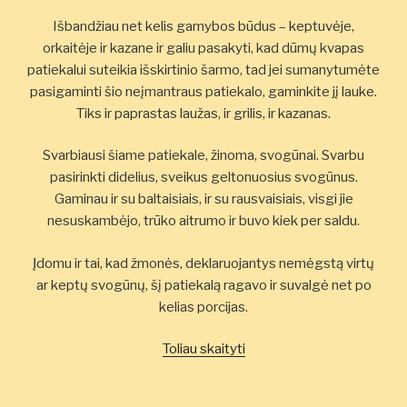
Išbandžiau net kelis gamybos būdus – keptuvėje,
orkaitėje ir kazane ir galiu pasakyti, kad dūmų kvapas
patiekalui suteikia išskirtinio šarmo, tad jei sumanytumėte
pasigaminti šio neįmantraus patiekalo, gaminkite jį lauke.
Tiks ir paprastas laužas, ir grilis, ir kazanas.
Svarbiausi šiame patiekale, žinoma, svogūnai. Svarbu
pasirinkti didelius, sveikus geltonuosius svogūnus.
Gaminau ir su baltaisiais, ir su rausvaisiais, visgi jie
nesuskambėjo, trūko aitrumo ir buvo kiek per saldu.
Įdomu ir tai, kad žmonės, deklaruojantys nemėgstą virtų
ar keptų svogūnų, šį patiekalą ragavo ir suvalgė net po
kelias porcijas.
„Balandėlių
Toliau skaityti
pusbroliai
–