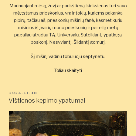
Marinuojant mėsą, žuvį ar paukštieną, kiekvienas turi savo
mėgstamus prieskonius, yra ir tokių, kuriems pakanka
pipirų, tačiau aš, prieskonių mišinių fanė, kasmet kuriu
mišinius iš įvairių mono prieskonių ir per eilę metų
pagaliau atradau TĄ. Universalų. Suteikiantį ypatingą
poskonį. Nesvylantį. Šildantį gomurį.
Šį mišinį vadinu tobuluoju septynetu.
„Prieskonių
Toliau skaityti
mišinys
„Tobulas
septynetas””
PASKELBTA
2024-11-18
Vištienos kepimo ypatumai