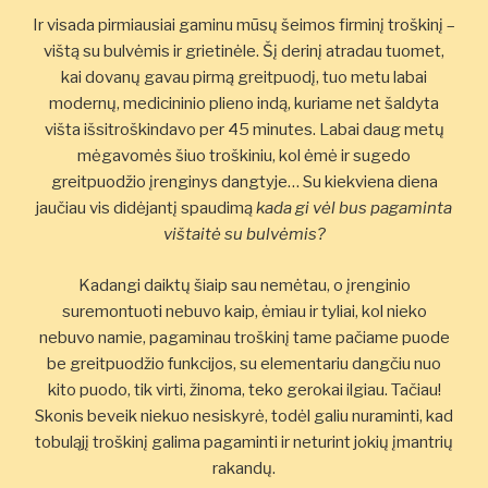
Ir visada pirmiausiai gaminu mūsų šeimos firminį troškinį –
vištą su bulvėmis ir grietinėle. Šį derinį atradau tuomet,
kai dovanų gavau pirmą greitpuodį, tuo metu labai
modernų, medicininio plieno indą, kuriame net šaldyta
višta išsitroškindavo per 45 minutes. Labai daug metų
mėgavomės šiuo troškiniu, kol ėmė ir sugedo
greitpuodžio įrenginys dangtyje… Su kiekviena diena
jaučiau vis didėjantį spaudimą
kada gi vėl bus pagaminta
vištaitė su bulvėmis?
Kadangi daiktų šiaip sau nemėtau, o įrenginio
suremontuoti nebuvo kaip, ėmiau ir tyliai, kol nieko
nebuvo namie, pagaminau troškinį tame pačiame puode
be greitpuodžio funkcijos, su elementariu dangčiu nuo
kito puodo, tik virti, žinoma, teko gerokai ilgiau. Tačiau!
Skonis beveik niekuo nesiskyrė, todėl galiu nuraminti, kad
tobuląjį troškinį galima pagaminti ir neturint jokių įmantrių
rakandų.