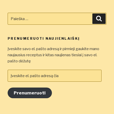
Ieškoti:
Ieškot
PRENUMERUOTI NAUJIENLAIŠKĮ
Įveskite savo el. pašto adresą ir pirmieji gaukite mano
naujausius receptus ir kitas naujienas tiesiai į savo el.
pašto dėžutę
Įveskite
el.
pašto
adresą
Prenumeruoti
čia