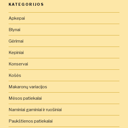
KATEGORIJOS
Apkepai
Blynai
Gėrimai
Kepiniai
Konservai
Košės
Makaronų variacijos
Mėsos patiekalai
Naminiai gaminiai ir ruošiniai
Paukštienos patiekalai