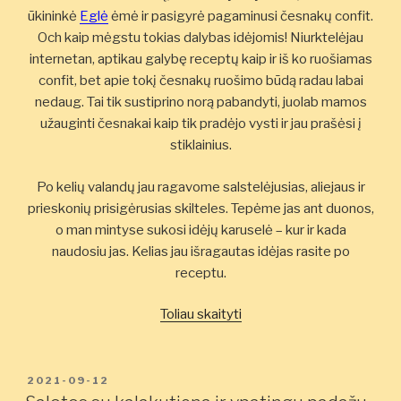
ūkininkė
Eglė
ėmė ir pasigyrė pagaminusi česnakų confit.
Och kaip mėgstu tokias dalybas idėjomis! Niurktelėjau
internetan, aptikau galybę receptų kaip ir iš ko ruošiamas
confit, bet apie tokį česnakų ruošimo būdą radau labai
nedaug. Tai tik sustiprino norą pabandyti, juolab mamos
užauginti česnakai kaip tik pradėjo vysti ir jau prašėsi į
stiklainius.
Po kelių valandų jau ragavome salstelėjusias, aliejaus ir
prieskonių prisigėrusias skilteles. Tepėme jas ant duonos,
o man mintyse sukosi idėjų karuselė – kur ir kada
naudosiu jas. Kelias jau išragautas idėjas rasite po
receptu.
„Lėtai
Toliau skaityti
aliejuje
virti
česnakai
PASKELBTA
2021-09-12
(confit)”