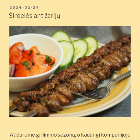
PASKELBTA
2024-02-24
Širdelės ant žarijų
Atidarome grilinimo sezoną, o kadangi kompanijoje