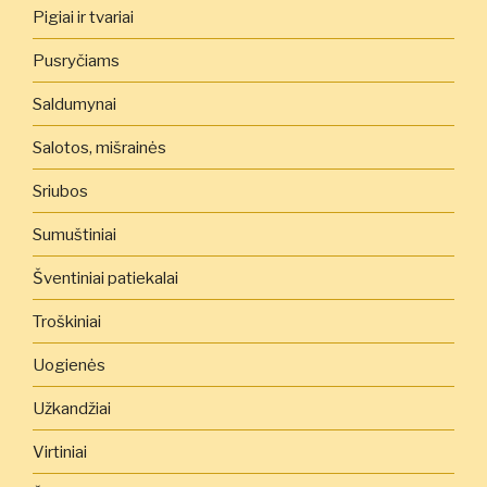
Pigiai ir tvariai
Pusryčiams
Saldumynai
Salotos, mišrainės
Sriubos
Sumuštiniai
Šventiniai patiekalai
Troškiniai
Uogienės
Užkandžiai
Virtiniai