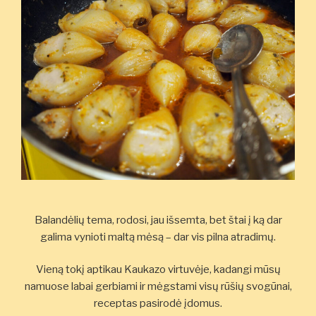
Balandėlių tema, rodosi, jau išsemta, bet štai į ką dar
galima vynioti maltą mėsą – dar vis pilna atradimų.
Vieną tokį aptikau Kaukazo virtuvėje, kadangi mūsų
namuose labai gerbiami ir mėgstami visų rūšių svogūnai,
receptas pasirodė įdomus.