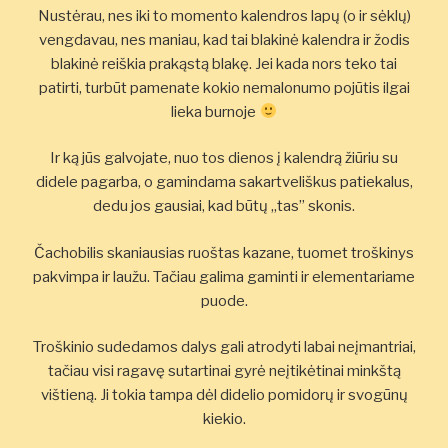
Nustėrau, nes iki to momento kalendros lapų (o ir sėklų)
vengdavau, nes maniau, kad tai blakinė kalendra ir žodis
blakinė reiškia prakąstą blakę. Jei kada nors teko tai
patirti, turbūt pamenate kokio nemalonumo pojūtis ilgai
lieka burnoje
Ir ką jūs galvojate, nuo tos dienos į kalendrą žiūriu su
didele pagarba, o gamindama sakartveliškus patiekalus,
dedu jos gausiai, kad būtų „tas” skonis.
Čachobilis skaniausias ruoštas kazane, tuomet troškinys
pakvimpa ir laužu. Tačiau galima gaminti ir elementariame
puode.
Troškinio sudedamos dalys gali atrodyti labai neįmantriai,
tačiau visi ragavę sutartinai gyrė neįtikėtinai minkštą
vištieną. Ji tokia tampa dėl didelio pomidorų ir svogūnų
kiekio.