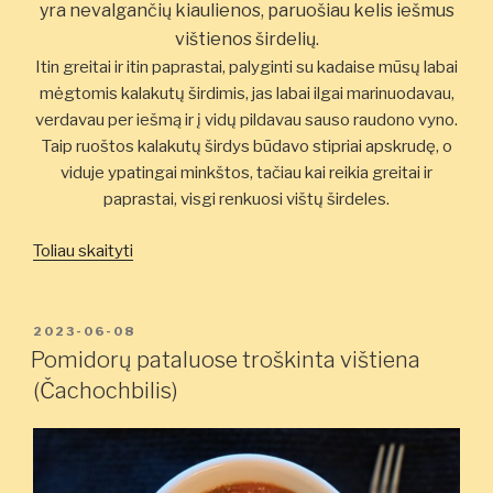
yra nevalgančių kiaulienos, paruošiau kelis iešmus
vištienos širdelių.
Itin greitai ir itin paprastai, palyginti su kadaise mūsų labai
mėgtomis kalakutų širdimis, jas labai ilgai marinuodavau,
verdavau per iešmą ir į vidų pildavau sauso raudono vyno.
Taip ruoštos kalakutų širdys būdavo stipriai apskrudę, o
viduje ypatingai minkštos, tačiau kai reikia greitai ir
paprastai, visgi renkuosi vištų širdeles.
„Širdelės
Toliau skaityti
ant
žarijų”
PASKELBTA
2023-06-08
Pomidorų pataluose troškinta vištiena
(Čachochbilis)