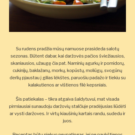
Su rudens pradžia mūsų namuose prasideda salotų
sezonas. Būtent dabar, kai daržovės pačios šviežiausios,
skaniausios, užaugę čia pat. Naminių agurkų ir pomidorų,
cukinijų, baklažanų, morkų, kopūstų, moliūgų, svogūnų
derlių pjaustau į gilias lėkštes, paruošiu padažo ir tiekiu su
kalakutienos ar vištienos filė kepsniais.
Šis patiekalas – tikra atgaiva šaldytuvui, mat visada
pirmiausiai sunaudoju daržovių stalčiuje pradėjusias liūdėti
ar vysti daržoves. Ir virtų kiaušinių kartais randu, sudedu ir
juos.
Receptas būtų niekuo neypatingas, jei ne paukštienos