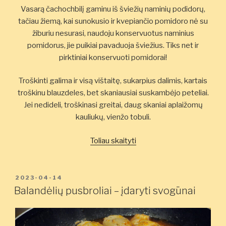
Vasarą čachochbilį gaminu iš šviežių naminių podidorų,
tačiau žiemą, kai sunokusio ir kvepiančio pomidoro nė su
žiburiu nesurasi, naudoju konservuotus naminius
pomidorus, jie puikiai pavaduoja šviežius. Tiks net ir
pirktiniai konservuoti pomidorai!
Troškinti galima ir visą vištaitę, sukarpius dalimis, kartais
troškinu blauzdeles, bet skaniausiai suskambėjo peteliai.
Jei nedideli, troškinasi greitai, daug skaniai aplaižomų
kauliukų, vienžo tobuli.
„Pomidorų
Toliau skaityti
pataluose
troškinta
vištiena
PASKELBTA
2023-04-14
(Čachochbilis)”
Balandėlių pusbroliai – įdaryti svogūnai