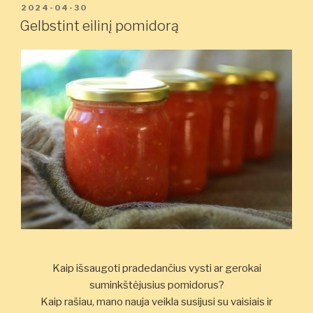
PASKELBTA
2024-04-30
Gelbstint eilinį pomidorą
Kaip išsaugoti pradedančius vysti ar gerokai
suminkštėjusius pomidorus?
Kaip rašiau, mano nauja veikla susijusi su vaisiais ir