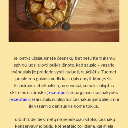
Jei patys užsiauginate česnakų, bet neturite tinkamų
sąlygų juos laikyti, puikiai žinote, kad sausio – vasario
mėnesiais jie pradeda vysti, ruduoti, raukšlėtis. Tuomet
prasideda galvaskaudis ką su jais daryti. Manęs šis
klausimas nebekankina jau senokai, sumalu nuluptas
skilteles su druska (
receptas čia
), pagaminu česnakynės
(
receptas čia
) ar užpilu nuplikytus česnakus geru aliejumi ir
iki vasarinio derliaus valgome tokius.
Turbūt todėl tiek metų nė neieškojau kitokių česnakų
konservavimo būdų, kol neatėjo toji diena, kai miela