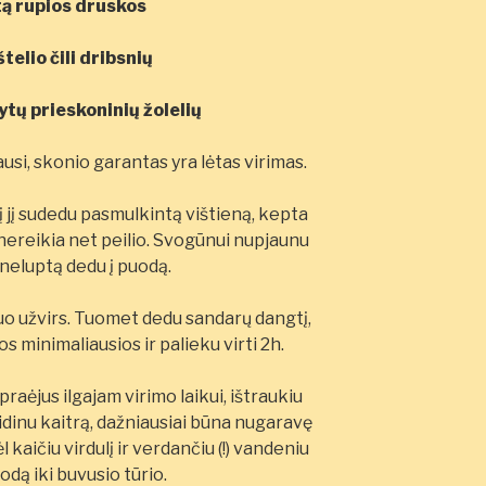
tą rupios druskos
telio čili dribsnių
ytų prieskoninių žolelių
usi, skonio garantas yra lėtas virimas.
 į jį sudedu pasmulkintą vištieną, kepta
d nereikia net peilio. Svogūnui nupjaunu
 neluptą dedu į puodą.
nduo užvirs. Tuomet dedu sandarų dangtį,
 minimaliausios ir palieku virti 2h.
raėjus ilgajam virimo laikui, ištraukiu
didinu kaitrą, dažniausiai būna nugaravę
 kaičiu virdulį ir verdančiu (!) vandeniu
odą iki buvusio tūrio.