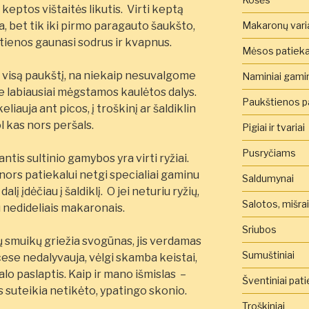
s
keptos vištaitės likutis. Virti keptą
Makaronų vari
ta, bet tik iki pirmo paragauto šaukšto,
štienos gaunasi sodrus ir kvapnus.
Mėsos patieka
 visą paukštį, na niekaip nesuvalgome
Naminiai gamini
 labiausiai mėgstamos kaulėtos dalys.
Paukštienos pa
liauja ant picos, į troškinį ar šaldiklin
ol kas nors peršals.
Pigiai ir tvariai
Pusryčiams
ntis sultinio gamybos yra virti ryžiai.
nors patiekalui netgi specialiai gaminu
Saldumynai
alį įdėčiau į šaldiklį. O jei neturiu ryžių,
Salotos, mišra
u nedideliais makaronais.
Sriubos
 smuikų griežia svogūnas, jis verdamas
Sumuštiniai
cese nedalyvauja, vėlgi skamba keistai,
lo paslaptis. Kaip ir mano išmislas –
Šventiniai pati
jis suteikia netikėto, ypatingo skonio.
Troškiniai