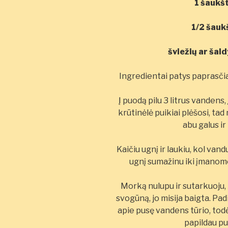
1 šaukš
1/2 šaukš
šviežių ar šald
Ingredientai patys paprasčia
Į puodą pilu 3 litrus vandens,
krūtinėlė puikiai plėšosi, ta
abu galus ir
Kaičiu ugnį ir laukiu, kol va
ugnį sumažinu iki įmanomos
Morką nulupu ir sutarkuoju, p
svogūną, jo misija baigta. Pa
apie pusę vandens tūrio, todėl
papildau pu