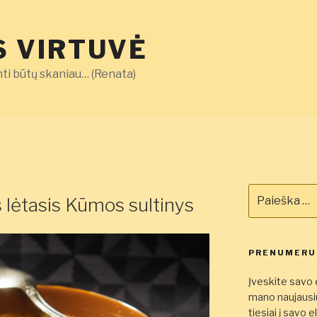
 VIRTUVĖ
ti būtų skaniau… (Renata)
Ieškoti:
is lėtasis Kūmos sultinys
PRENUMERUO
Įveskite savo e
mano naujausiu
tiesiai į savo 