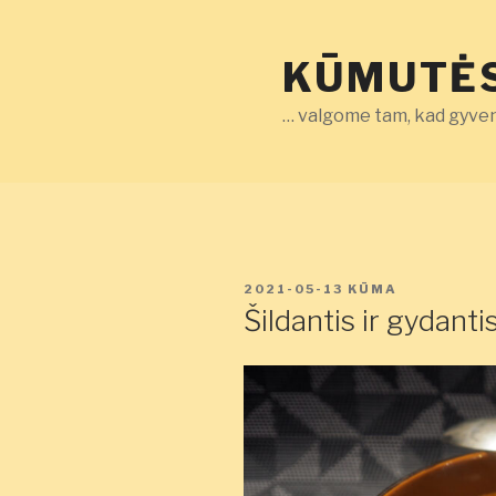
Eiti
prie
KŪMUTĖS
turinio
… valgome tam, kad gyven
PASKELBTA
2021-05-13
KŪMA
Šildantis ir gydant