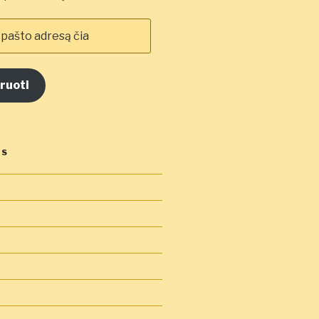
ruoti
OS