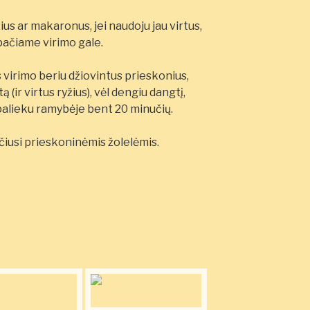
us ar makaronus, jei naudoju jau virtus,
pačiame virimo gale.
 virimo beriu džiovintus prieskonius,
 (ir virtus ryžius), vėl dengiu dangtį,
 palieku ramybėje bent 20 minučių.
čiusi prieskoninėmis žolelėmis.