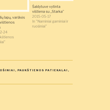
Šaldytuve vytinta
vištiena su „Starka”
2015-05-17
ių lapų, varškės
In "Naminiai gaminiai ir
 vištienos
ruošiniai"
s
2-24
ukštienos
lai"
UOŠINIAI
,
PAUKŠTIENOS PATIEKALAI
,