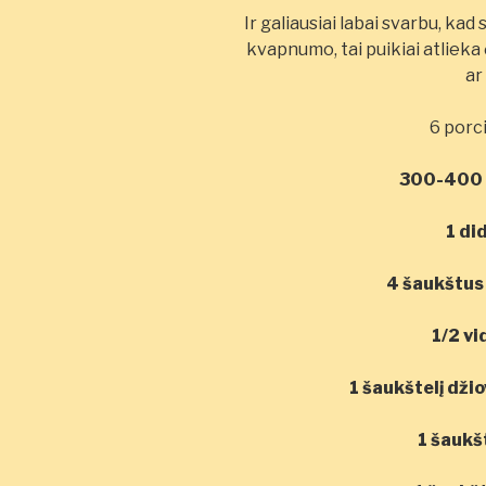
Ir galiausiai labai svarbu, kad
kvapnumo, tai puikiai atlieka či
ar
6 porc
300-400 g
1 di
4 šaukštus
1/2 v
1 šaukštelį dži
1 šaukš