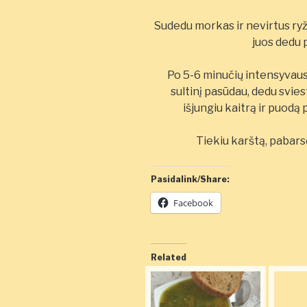
Sudedu morkas ir nevirtus ryži
juos dedu 
Po 5-6 minučių intensyvaus
sultinį pasūdau, dedu sviestą
išjungiu kaitrą ir puodą
Tiekiu karštą, pabars
Pasidalink/Share:
Facebook
Related