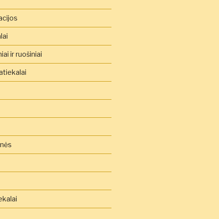
acijos
lai
ai ir ruošiniai
tiekalai
inės
ekalai