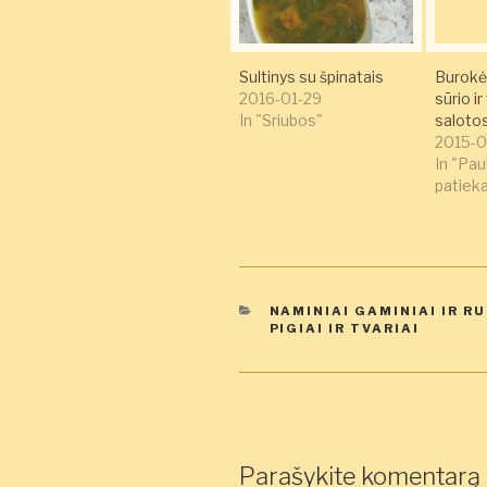
Sultinys su špinatais
Burokėl
2016-01-29
sūrio ir
In "Sriubos"
saloto
2015-0
In "Pa
patieka
KATEGORIJOS
NAMINIAI GAMINIAI IR R
PIGIAI IR TVARIAI
Parašykite komentarą