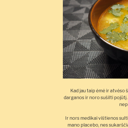
Kad jau taip ėmė ir atvėso 
darganos ir noro sušilti pojūtį
nepr
Ir nors medikai vištienos sulti
mano placebo, nes sukarščiav