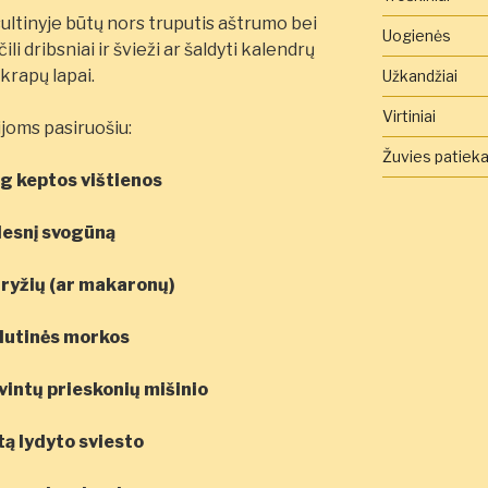
 sultinyje būtų nors truputis aštrumo bei
Uogienės
li dribsniai ir švieži ar šaldyti kalendrų
 krapų lapai.
Užkandžiai
Virtiniai
ijoms pasiruošiu:
Žuvies patieka
 keptos vištienos
desnį svogūną
 ryžių (ar makaronų)
idutinės morkos
ovintų prieskonių mišinio
tą lydyto sviesto