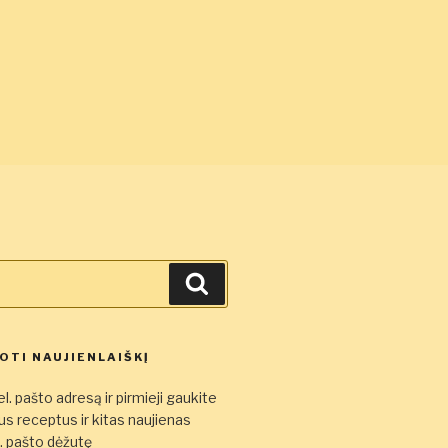
Ieškoti
TI NAUJIENLAIŠKĮ
l. pašto adresą ir pirmieji gaukite
s receptus ir kitas naujienas
el. pašto dėžutę