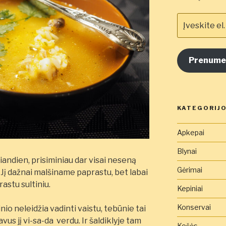
Įveskite
el.
pašto
adresą
Prenume
čia
KATEGORIJ
Apkepai
Blynai
šiandien, prisiminiau dar visai neseną
Gėrimai
. Jį dažnai malšiname paprastu, bet labai
astu sultiniu.
Kepiniai
Konservai
nio neleidžia vadinti vaistu, tebūnie tai
us jį vi-sa-da verdu. Ir šaldiklyje tam
Košės