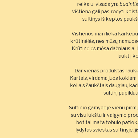
reikalui visada yra
budinti
vištieną gali pasirodyti keis
sultinys iš keptos pauk
Vištienos man lieka kai kepu
krūtinėlės, nes mūsų namuose
Krūtinėlės mėsa dažniausiai ke
laukti, k
Dar vienas produktas, laukia
Kartais, virdama juos kokiam 
keliais šaukštais daugiau, kad d
sultinį papilda
Sultinio gamyboje vienu pirmų
su visu lukštu ir valgymo pro
bet tai maža tobulo patieka
lydytas sviestas sultinyje, 