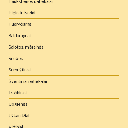
Paukštienos patiekalai
Pigiai ir tvariai
Pusryčiams
Saldumynai
Salotos, mišrainės
Sriubos
Sumuštiniai
Šventiniai patiekalai
Troškiniai
Uogienės
Užkandžiai
Virtiniai