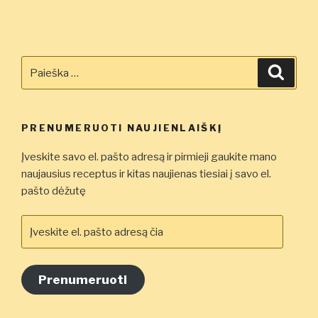
Ieškoti:
Ieškot
PRENUMERUOTI NAUJIENLAIŠKĮ
Įveskite savo el. pašto adresą ir pirmieji gaukite mano
naujausius receptus ir kitas naujienas tiesiai į savo el.
pašto dėžutę
Įveskite
el.
pašto
adresą
Prenumeruoti
čia