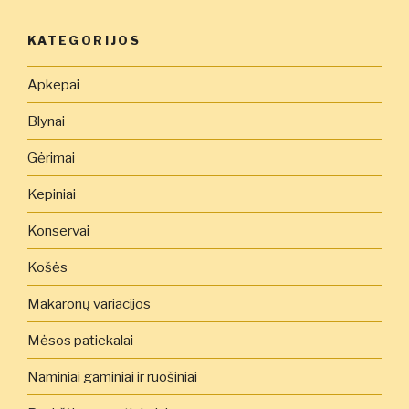
KATEGORIJOS
Apkepai
Blynai
Gėrimai
Kepiniai
Konservai
Košės
Makaronų variacijos
Mėsos patiekalai
Naminiai gaminiai ir ruošiniai