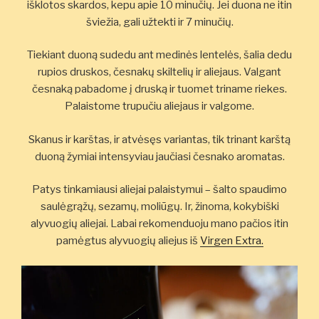
išklotos skardos, kepu apie 10 minučių. Jei duona ne itin
šviežia, gali užtekti ir 7 minučių.
Tiekiant duoną sudedu ant medinės lentelės, šalia dedu
rupios druskos, česnakų skiltelių ir aliejaus. Valgant
česnaką pabadome į druską ir tuomet triname riekes.
Palaistome trupučiu aliejaus ir valgome.
Skanus ir karštas, ir atvėsęs variantas, tik trinant karštą
duoną žymiai intensyviau jaučiasi česnako aromatas.
Patys tinkamiausi aliejai palaistymui – šalto spaudimo
saulėgrąžų, sezamų, moliūgų. Ir, žinoma, kokybiški
alyvuogių aliejai. Labai rekomenduoju mano pačios itin
pamėgtus alyvuogių aliejus iš
Virgen Extra.