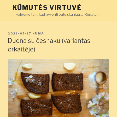
Eiti
KŪMUTĖS VIRTUVĖ
prie
… valgome tam, kad gyventi būtų skaniau… (Renata)
turinio
PASKELBTA
2021-05-17
KŪMA
Duona su česnaku (variantas
orkaitėje)