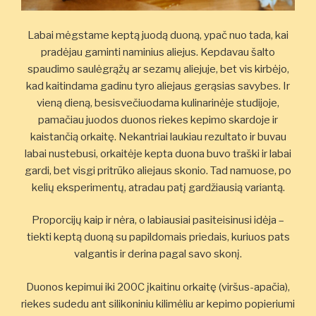
Labai mėgstame keptą juodą duoną, ypač nuo tada, kai
pradėjau gaminti naminius aliejus. Kepdavau šalto
spaudimo saulėgrąžų ar sezamų aliejuje, bet vis kirbėjo,
kad kaitindama gadinu tyro aliejaus gerąsias savybes. Ir
vieną dieną, besisvečiuodama kulinarinėje studijoje,
pamačiau juodos duonos riekes kepimo skardoje ir
kaistančią orkaitę. Nekantriai laukiau rezultato ir buvau
labai nustebusi, orkaitėje kepta duona buvo traški ir labai
gardi, bet visgi pritrūko aliejaus skonio. Tad namuose, po
kelių eksperimentų, atradau patį gardžiausią variantą.
Proporcijų kaip ir nėra, o labiausiai pasiteisinusi idėja –
tiekti keptą duoną su papildomais priedais, kuriuos pats
valgantis ir derina pagal savo skonį.
Duonos kepimui iki 200C įkaitinu orkaitę (viršus-apačia),
riekes sudedu ant silikoniniu kilimėliu ar kepimo popieriumi