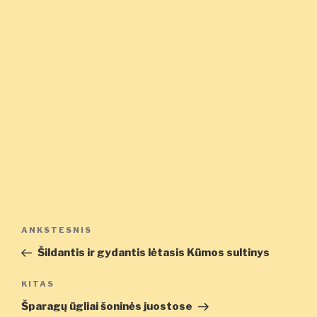
Navigacija
Ankstesnis
ANKSTESNIS
tarp
įrašas
Šildantis ir gydantis lėtasis Kūmos sultinys
įrašų
Kitas
KITAS
įrašas
Šparagų ūgliai šoninės juostose