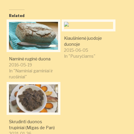
Related
Kiaušinienė juodoje
duonoje
2015-06-05
In "Pusryčiams"
Naminė ruginė duona
2016-05-19
In "Naminiai gaminiai ir
ruošiniai"
Skrudinti duonos
trupiniai (Migas de Pan)
2021-01-26