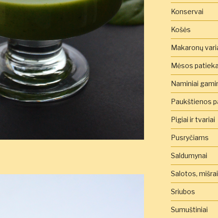
Konservai
Košės
Makaronų vari
Mėsos patieka
Naminiai gamini
Paukštienos pa
Pigiai ir tvariai
Pusryčiams
Saldumynai
Salotos, mišra
Sriubos
Sumuštiniai