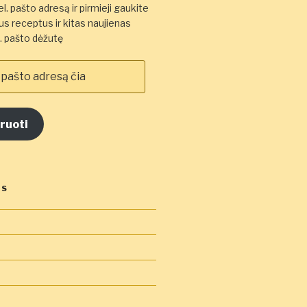
l. pašto adresą ir pirmieji gaukite
s receptus ir kitas naujienas
el. pašto dėžutę
ruoti
OS