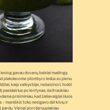
tiesiog gavau dovanų baisiai madingą
, kad plakdavome plombyro ledus su pienu
ldžiai, kaip vaikystėje, nebesinori, todėl
tį pasidairius po lentynas, išsitraukiau
kdama prisiminiau, kad žaliavalgiai šiuos
s – maniškis toks nesigavo dėl kivių ir
 gardu. Vienai porcijai suplakiau