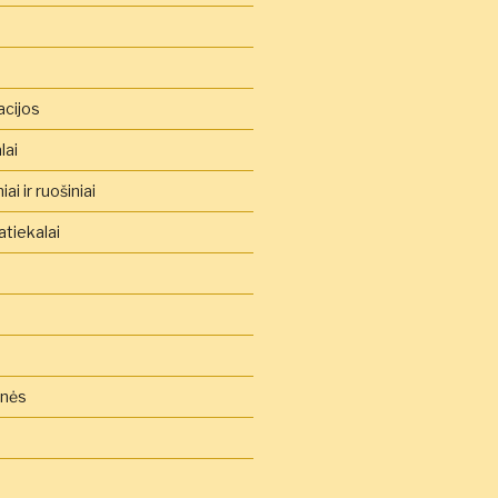
acijos
lai
ai ir ruošiniai
tiekalai
inės