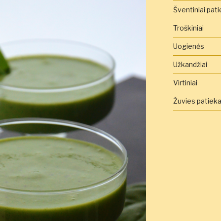
Šventiniai pati
Troškiniai
Uogienės
Užkandžiai
Virtiniai
Žuvies patieka