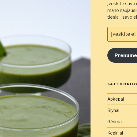
Įveskite savo e
mano naujausiu
tiesiai į savo 
Įveskite
el.
pašto
adresą
Prenume
čia
KATEGORIJ
Apkepai
Blynai
Gėrimai
Kepiniai