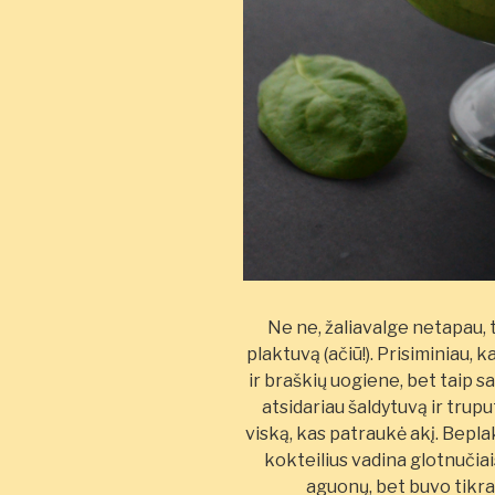
Ne ne, žaliavalge netapau, 
plaktuvą (ačiū!). Prisiminiau
ir braškių uogiene, bet taip sa
atsidariau šaldytuvą ir trupu
viską, kas patraukė akį. Bepla
kokteilius vadina glotnučiai
aguonų, bet buvo tikrai