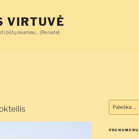
 VIRTUVĖ
ti būtų skaniau… (Renata)
Ieškoti:
okteilis
PRENUMERUO