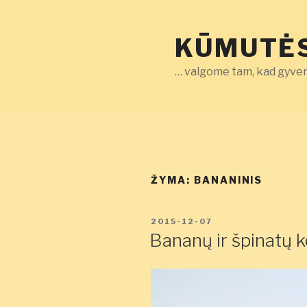
Eiti
prie
KŪMUTĖS
turinio
… valgome tam, kad gyven
ŽYMA:
BANANINIS
PASKELBTA
2015-12-07
Bananų ir špinatų k