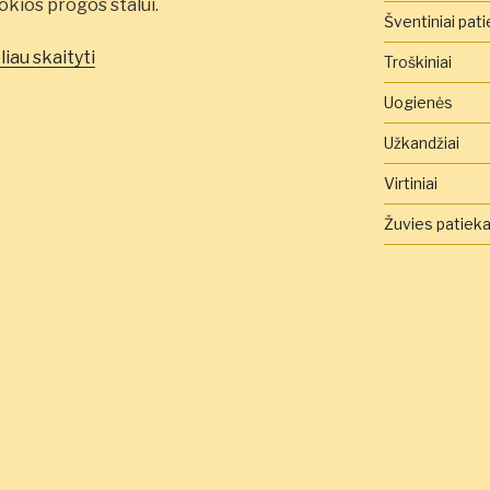
okios progos stalui.
Šventiniai pati
„Česnakinė
liau skaityti
Troškiniai
batatų
Uogienės
sriuba
su
Užkandžiai
jautiena
Virtiniai
ir
grybais”
Žuvies patieka