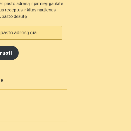
l. pašto adresą ir pirmieji gaukite
s receptus ir kitas naujienas
el. pašto dėžutę
ruoti
OS