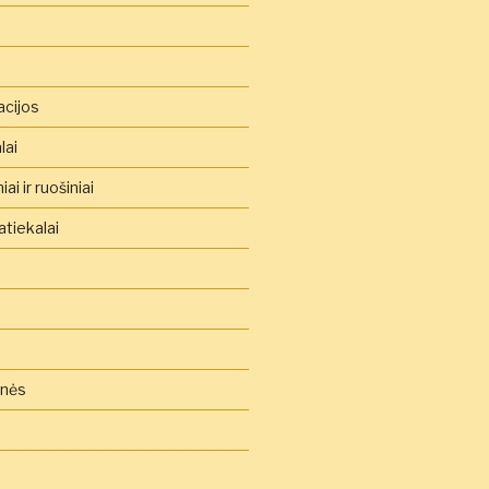
acijos
lai
ai ir ruošiniai
tiekalai
inės