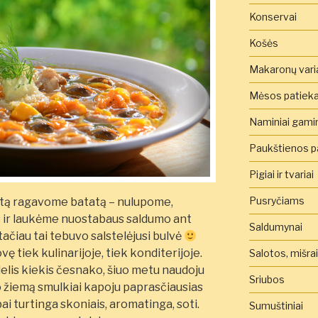
Konservai
Košės
Makaronų vari
Mėsos patieka
Naminiai gamini
Paukštienos pa
Pigiai ir tvariai
Pusryčiams
tą ragavome batatą – nulupome,
s ir laukėme nuostabaus saldumo ant
Saldumynai
, tačiau tai tebuvo salstelėjusi bulvė
vę tiek kulinarijoje, tiek konditerijoje.
Salotos, mišra
delis kiekis česnako, šiuo metu naudoju
Sriubos
 žiemą smulkiai kapoju paprasčiausias
ai turtinga skoniais, aromatinga, soti.
Sumuštiniai