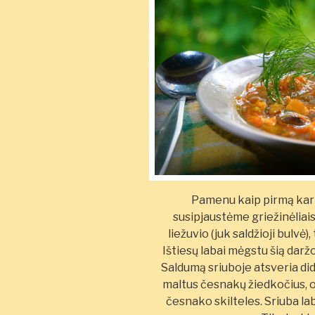
Pamenu kaip pirmą kar
susipjaustėme griežinėliai
liežuvio (juk saldžioji bulvė)
Ištiesų labai mėgstu šią daržo
Saldumą sriuboje atsveria di
maltus česnakų žiedkočius, o
česnako skilteles. Sriuba lab