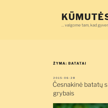
Eiti
prie
KŪMUTĖS
turinio
… valgome tam, kad gyven
ŽYMA:
BATATAI
PASKELBTA
2015-06-28
Česnakinė batatų sr
grybais