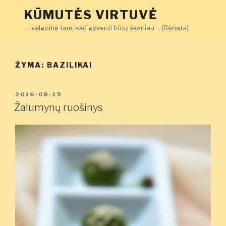
Eiti
KŪMUTĖS VIRTUVĖ
prie
… valgome tam, kad gyventi būtų skaniau… (Renata)
turinio
ŽYMA:
BAZILIKAI
PASKELBTA
2016-08-19
Žalumynų ruošinys