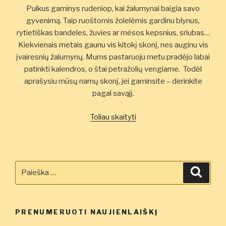
Puikus gaminys rudeniop, kai žalumynai baigia savo
gyvenimą. Taip ruoštomis žolelėmis gardinu blynus,
rytietiškas bandeles, žuvies ar mėsos kepsnius, sriubas…
Kiekvienais metais gaunu vis kitokį skonį, nes auginu vis
įvairesnių žalumynų. Mums pastaruoju metu pradėjo labai
patinkti kalendros, o štai petražolių vengiame. Todėl
aprašysiu mūsų namų skonį, jei gaminsite – derinkite
pagal savąjį.
„Žalumynų
Toliau skaityti
ruošinys”
Ieškoti:
Ieškot
PRENUMERUOTI NAUJIENLAIŠKĮ