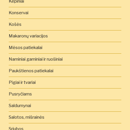
Kepiniai
Konservai
Košės
Makaronų variacijos
Mėsos patiekalai
Naminiai gaminiai ir ruošiniai
Paukštienos patiekalai
Pigiai ir tvariai
Pusryčiams
Saldumynai
Salotos, mišrainės
Sriubos