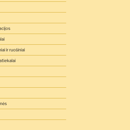
acijos
lai
ai ir ruošiniai
tiekalai
inės