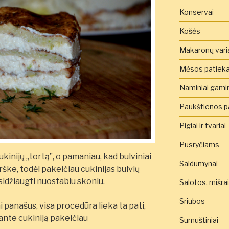
Konservai
Košės
Makaronų vari
Mėsos patieka
Naminiai gamini
Paukštienos pa
Pigiai ir tvariai
Pusryčiams
kinijų „tortą”, o pamaniau, kad bulviniai
Saldumynai
arške, todėl pakeičiau cukinijas bulvių
asidžiaugti nuostabiu skoniu.
Salotos, mišra
Sriubos
 panašus, visa procedūra lieka ta pati,
iante cukiniją pakeičiau
Sumuštiniai