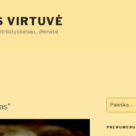
 VIRTUVĖ
ti būtų skaniau… (Renata)
Ieškoti:
tas"
PRENUMERUO