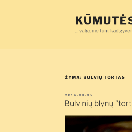
Eiti
prie
KŪMUTĖS
turinio
… valgome tam, kad gyven
ŽYMA:
BULVIŲ TORTAS
PASKELBTA
2014-08-05
Bulvinių blynų "tor