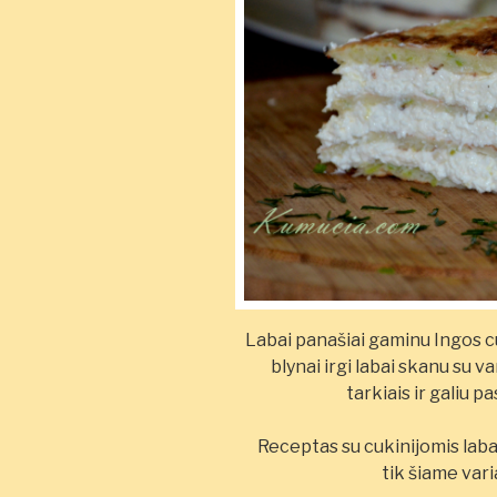
Labai panašiai gaminu Ingos cu
blynai irgi labai skanu su v
tarkiais ir galiu p
Receptas su cukinijomis labai
tik šiame var