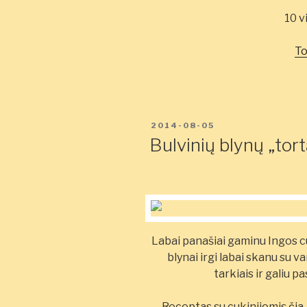
10 v
To
PASKELBTA
2014-08-05
Bulvinių blynų „tor
Labai panašiai gaminu Ingos cu
blynai irgi labai skanu su v
tarkiais ir galiu p
Receptas su cukinijomis
čia