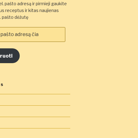
l. pašto adresą ir pirmieji gaukite
s receptus ir kitas naujienas
el. pašto dėžutę
ruoti
OS