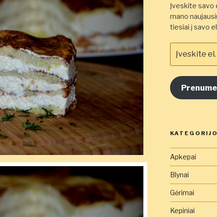
Įveskite savo e
mano naujausiu
tiesiai į savo 
Įveskite
el.
pašto
adresą
Prenume
čia
KATEGORIJ
Apkepai
Blynai
Gėrimai
Kepiniai