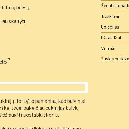
Šventiniai pati
idutinių bulvių
Troškiniai
„Bulvinių
liau skaityti
Uogienės
blynų
"tortas"”
Užkandžiai
Virtiniai
tas”
Žuvies patieka
kinijų „tortą”, o pamaniau, kad bulviniai
arške, todėl pakeičiau cukinijas bulvių
asidžiaugti nuostabiu skoniu.
, visa procedūra lieka ta pati, tik šiame