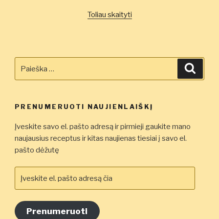
„Cinamoniniai
Toliau skaityti
keksiukai
su
šokoladu”
Ieškoti:
Ieškot
PRENUMERUOTI NAUJIENLAIŠKĮ
Įveskite savo el. pašto adresą ir pirmieji gaukite mano
naujausius receptus ir kitas naujienas tiesiai į savo el.
pašto dėžutę
Įveskite
el.
pašto
adresą
Prenumeruoti