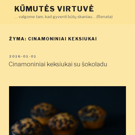
Eiti
KŪMUTĖS VIRTUVĖ
prie
… valgome tam, kad gyventi būtų skaniau… (Renata)
turinio
ŽYMA:
CINAMONINIAI KEKSIUKAI
PASKELBTA
2016-01-01
Cinamoniniai keksiukai su šokoladu