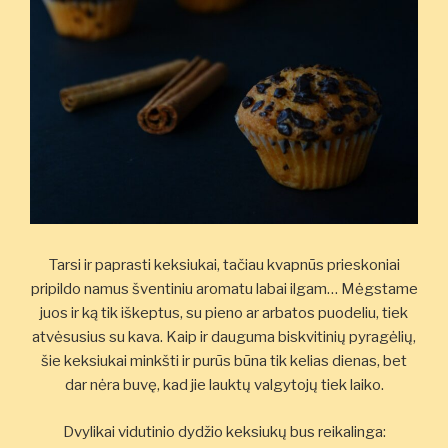
Tarsi ir paprasti keksiukai, tačiau kvapnūs prieskoniai
pripildo namus šventiniu aromatu labai ilgam… Mėgstame
juos ir ką tik iškeptus, su pieno ar arbatos puodeliu, tiek
atvėsusius su kava. Kaip ir dauguma biskvitinių pyragėlių,
šie keksiukai minkšti ir purūs būna tik kelias dienas, bet
dar nėra buvę, kad jie lauktų valgytojų tiek laiko.
Dvylikai vidutinio dydžio keksiukų bus reikalinga: