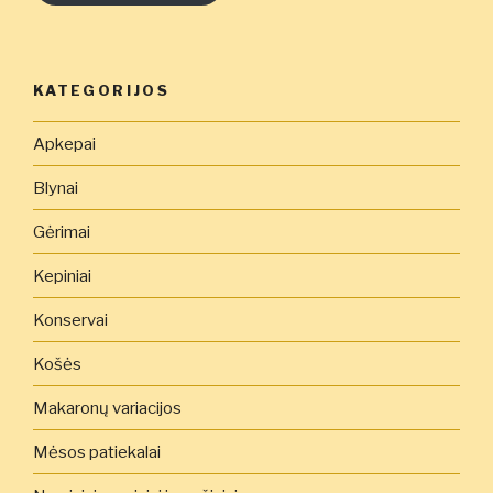
čia
KATEGORIJOS
Apkepai
Blynai
Gėrimai
Kepiniai
Konservai
Košės
Makaronų variacijos
Mėsos patiekalai