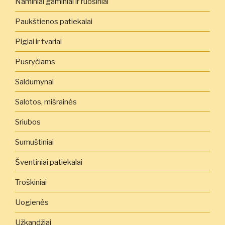
Naminiai gaminiai ir ruošiniai
Paukštienos patiekalai
Pigiai ir tvariai
Pusryčiams
Saldumynai
Salotos, mišrainės
Sriubos
Sumuštiniai
Šventiniai patiekalai
Troškiniai
Uogienės
Užkandžiai