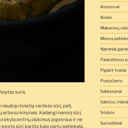
Konservai
Košės
Makaronų vari
Mėsos patieka
Naminiai gamini
Paukštienos pa
Pigiai ir tvariai
Pusryčiams
Saldumynai
Salotos, mišra
naudoju šviežią varškės sūrį, patį
dų arba su kmynais. Kadangi naminį sūrį
Sriubos
prekybcentrių siūlomus pigesnius ir ne
Sumuštiniai
 keptą sūrį karštą kaip pietų patiekalą,