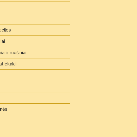
acijos
lai
ai ir ruošiniai
tiekalai
inės