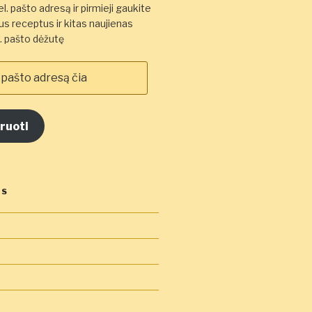
l. pašto adresą ir pirmieji gaukite
s receptus ir kitas naujienas
el. pašto dėžutę
ruoti
OS