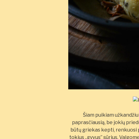
Šiam puikiam užkandžiui 
paprasčiausią, be jokių prie
būtų griekas kepti, renkuosi 
tokius „gyvus” sūrius. Valgome