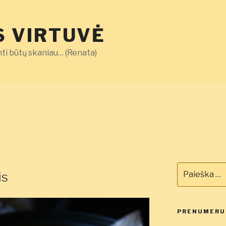
 VIRTUVĖ
ti būtų skaniau… (Renata)
Ieškoti:
is
PRENUMERUO