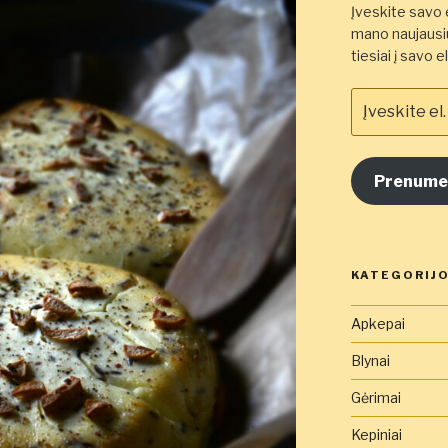
Įveskite savo e
mano naujausiu
tiesiai į savo 
Įveskite
el.
pašto
adresą
Prenume
čia
KATEGORIJ
Apkepai
Blynai
Gėrimai
Kepiniai