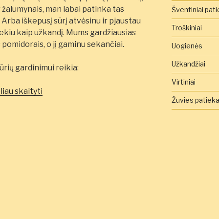
r žalumynais, man labai patinka tas
Šventiniai pati
 Arba iškepusį sūrį atvėsinu ir pjaustau
Troškiniai
 tiekiu kaip užkandį. Mums gardžiausias
 pomidorais, o jį gaminu sekančiai.
Uogienės
Užkandžiai
ūrių gardinimui reikia:
Virtiniai
„Keptas
liau skaityti
Žuvies patieka
varškės
sūris”