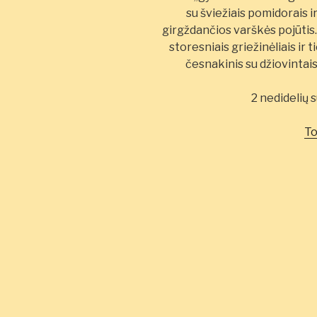
su šviežiais pomidorais i
girgždančios varškės pojūtis.
storesniais griežinėliais ir
česnakinis su džiovintais
2 nedidelių s
To