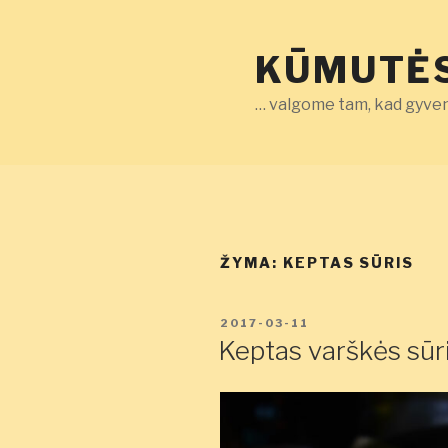
Eiti
prie
KŪMUTĖS
turinio
… valgome tam, kad gyven
ŽYMA:
KEPTAS SŪRIS
PASKELBTA
2017-03-11
Keptas varškės sūr