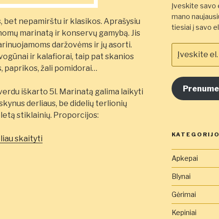
Įveskite savo e
mano naujausiu
bet nepamirštu ir klasikos. Aprašysiu
tiesiai į savo 
žinomų marinatą ir konservų gamybą. Jis
arinuojamoms daržovėms ir jų asorti.
Įveskite
ogūnai ir kalafiorai, taip pat skanios
el.
, paprikos, žali pomidorai…
pašto
adresą
Prenume
čia
verdu iškarto 5l. Marinatą galima laikyti
skynus derliaus, be didelių terlionių
etą stiklainių. Proporcijos:
KATEGORIJ
„Klasikinis
liau skaityti
marinatas
Apkepai
visoms
daržovėms”
Blynai
Gėrimai
Kepiniai