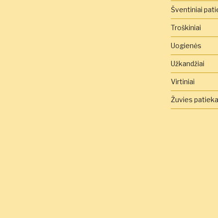
Šventiniai pati
Troškiniai
Uogienės
Užkandžiai
Virtiniai
Žuvies patieka