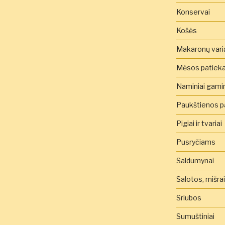
Konservai
Košės
Makaronų vari
Mėsos patieka
Naminiai gamini
Paukštienos pa
Pigiai ir tvariai
Pusryčiams
Saldumynai
Salotos, mišra
Sriubos
Sumuštiniai