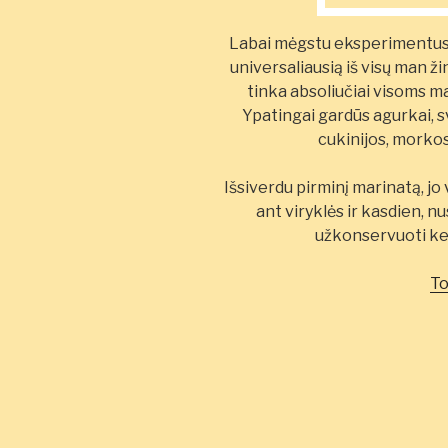
Labai mėgstu eksperimentus, 
universaliausią iš visų man 
tinka absoliučiai visoms m
Ypatingai gardūs agurkai, sv
cukinijos, morkos
Išsiverdu pirminį marinatą, jo 
ant viryklės ir kasdien, nu
užkonservuoti kel
To