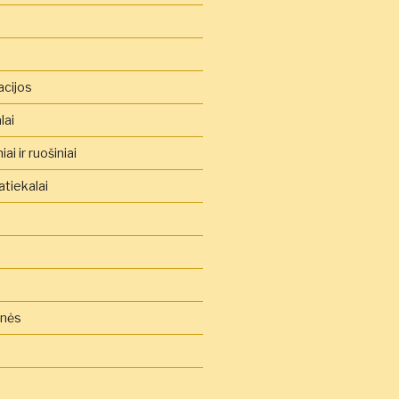
acijos
lai
ai ir ruošiniai
tiekalai
inės