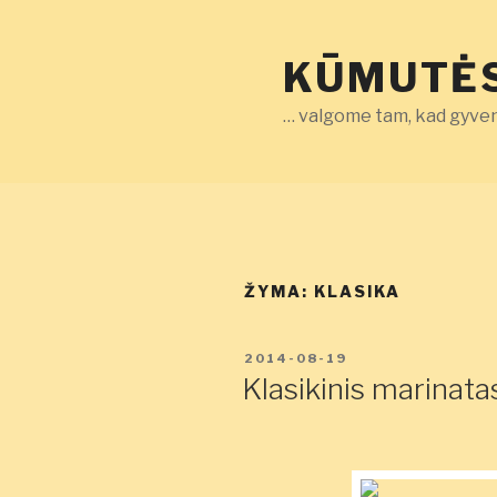
Eiti
prie
KŪMUTĖS
turinio
… valgome tam, kad gyven
ŽYMA:
KLASIKA
PASKELBTA
2014-08-19
Klasikinis marinat