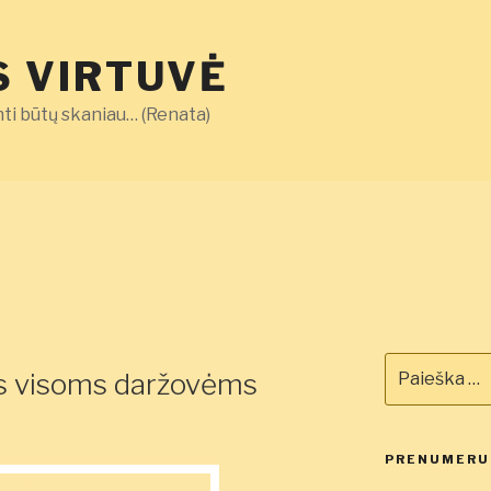
 VIRTUVĖ
ti būtų skaniau… (Renata)
Ieškoti:
as visoms daržovėms
PRENUMERUO