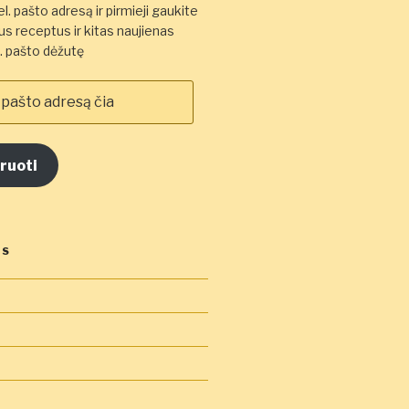
l. pašto adresą ir pirmieji gaukite
s receptus ir kitas naujienas
el. pašto dėžutę
ruoti
OS