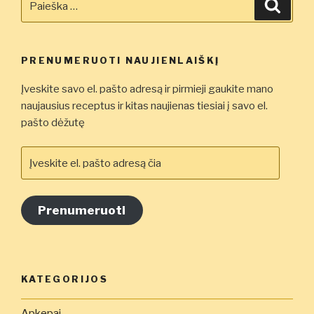
Ieškot
pievagrybiais”
PRENUMERUOTI NAUJIENLAIŠKĮ
Įveskite savo el. pašto adresą ir pirmieji gaukite mano
naujausius receptus ir kitas naujienas tiesiai į savo el.
pašto dėžutę
Įveskite
el.
pašto
adresą
Prenumeruoti
čia
KATEGORIJOS
Apkepai