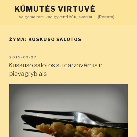
Eiti
KŪMUTĖS VIRTUVĖ
prie
… valgome tam, kad gyventi būtų skaniau… (Renata)
turinio
ŽYMA:
KUSKUSO SALOTOS
PASKELBTA
2015-03-27
Kuskuso salotos su daržovėmis ir
pievagrybiais