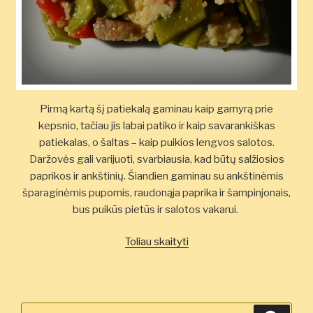
Pirmą kartą šį patiekalą gaminau kaip garnyrą prie
kepsnio, tačiau jis labai patiko ir kaip savarankiškas
patiekalas, o šaltas – kaip puikios lengvos salotos.
Daržovės gali varijuoti, svarbiausia, kad būtų salžiosios
paprikos ir ankštinių. Šiandien gaminau su ankštinėmis
šparaginėmis pupomis, raudonąja paprika ir šampinjonais,
bus puikūs pietūs ir salotos vakarui.
„Kuskuso
Toliau skaityti
salotos
su
daržovėmis
ir
Ieškoti: