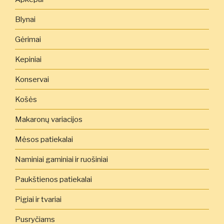
Blynai
Gėrimai
Kepiniai
Konservai
Košės
Makaronų variacijos
Mėsos patiekalai
Naminiai gaminiai ir ruošiniai
Paukštienos patiekalai
Pigiai ir tvariai
Pusryčiams