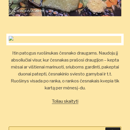
Itin patogus ruošinukas česnako draugams. Naudoju jį
absoliučiai visur, kur česnakas prašosi draugijon – kepta
mėsai ar vištienai marinuoti, sriuboms gardinti, pakeptai
duonai patepti, česnakinio sviesto gamybai ir t.t.
Ruošinys visada po ranka, o rankos česnakais kvepia tik
kartą per mėnesį-du.
„Česnakų
Toliau skaityti
ruošinys
greitam
vartojimui”
Ieškoti: