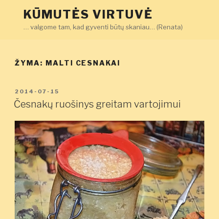
Eiti
KŪMUTĖS VIRTUVĖ
prie
… valgome tam, kad gyventi būtų skaniau… (Renata)
turinio
ŽYMA:
MALTI CESNAKAI
PASKELBTA
2014-07-15
Česnakų ruošinys greitam vartojimui