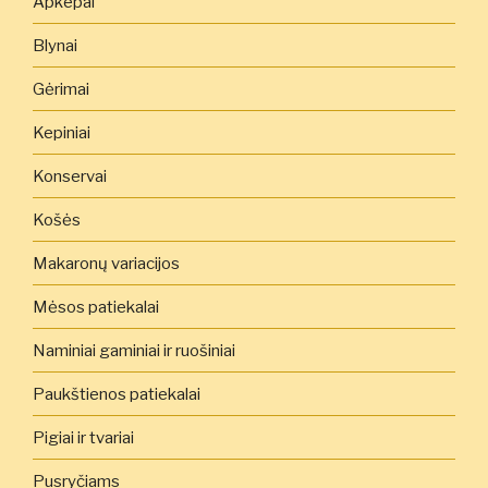
Apkepai
Blynai
Gėrimai
Kepiniai
Konservai
Košės
Makaronų variacijos
Mėsos patiekalai
Naminiai gaminiai ir ruošiniai
Paukštienos patiekalai
Pigiai ir tvariai
Pusryčiams