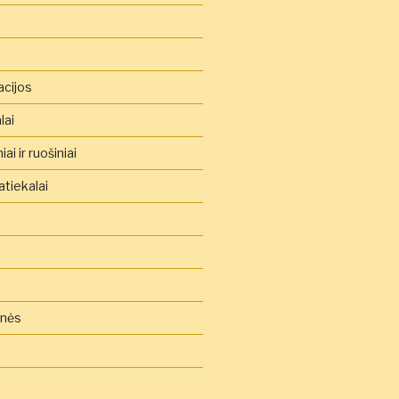
acijos
lai
ai ir ruošiniai
tiekalai
inės