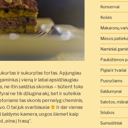
Konservai
Košės
Makaronų vari
Mėsos patieka
Naminiai gamini
Paukštienos pa
Pigiai ir tvariai
ukurtas ir sukurptas tortas. Apjungiau
aminius į vieną ir labai apsidžiaugiau
Pusryčiams
s, ne itin saldžius skonius – būtent toks
Saldumynai
fyrai ne tik džiugina akį, bet ir suteikia
ptoriams tas skonis pernelyg cheminis,
Salotos, mišra
vo. O tai juk svarbiausia
Ir dar vienas
Sriubos
nti šaldymo kamera, uogos šiemet kaip
 „eina į trasą”.
Sumuštiniai