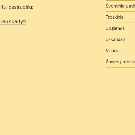
Šventiniai pati
itui pasiruošiu:
Troškiniai
„Tortas
liau skaityti
Uogienės
„Mėlyna
morka””
Užkandžiai
Virtiniai
Žuvies patieka