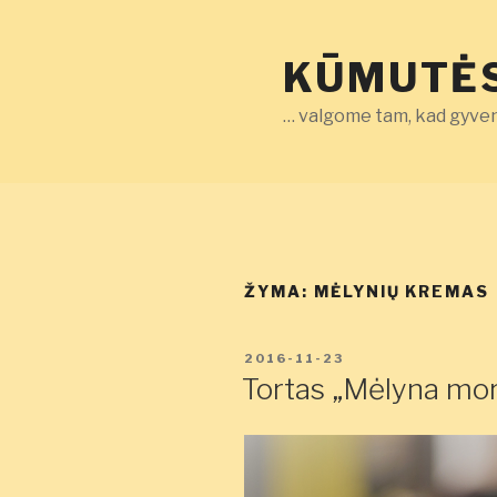
Eiti
prie
KŪMUTĖS
turinio
… valgome tam, kad gyven
ŽYMA:
MĖLYNIŲ KREMAS
PASKELBTA
2016-11-23
Tortas „Mėlyna mo