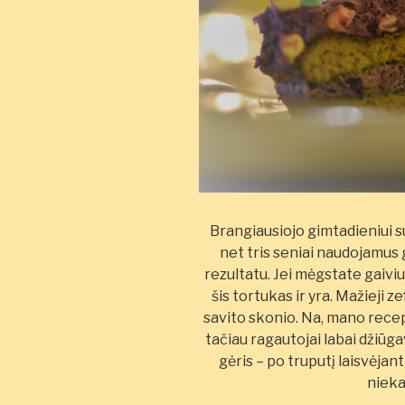
Brangiausiojo gimtadieniui s
net tris seniai naudojamus g
rezultatu. Jei mėgstate gaiviu
šis tortukas ir yra. Mažieji ze
savito skonio. Na, mano rece
tačiau ragautojai labai džiūga
gėris – po truputį laisvėja
niekad