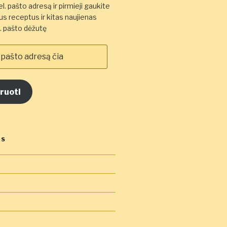
l. pašto adresą ir pirmieji gaukite
s receptus ir kitas naujienas
el. pašto dėžutę
ruoti
OS