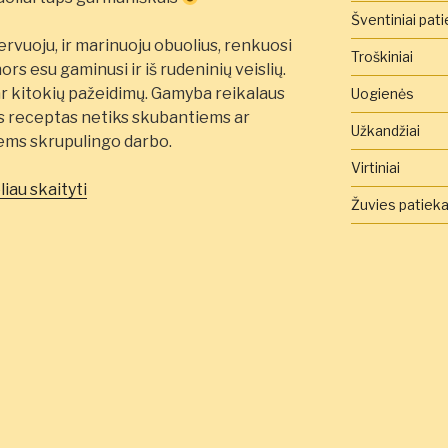
Šventiniai pati
ervuoju, ir marinuoju obuolius, renkuosi
Troškiniai
ors esu gaminusi ir iš rudeninių veislių.
r kitokių pažeidimų. Gamyba reikalaus
Uogienės
is receptas netiks skubantiems ar
Užkandžiai
ms skrupulingo darbo.
Virtiniai
„Su
liau skaityti
Žuvies patieka
morkomis
marinuoti
obuoliai”