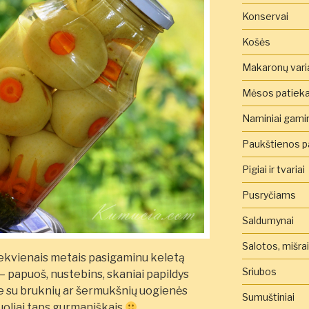
Konservai
Košės
Makaronų vari
Mėsos patieka
Naminiai gamini
Paukštienos pa
Pigiai ir tvariai
Pusryčiams
Saldumynai
Salotos, mišra
iekvienais metais pasigaminu keletą
Sriubos
 – papuoš, nustebins, skaniai papildys
je su bruknių ar šermukšnių uogienės
Sumuštiniai
uoliai taps gurmaniškais