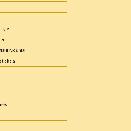
acijos
lai
ai ir ruošiniai
tiekalai
inės