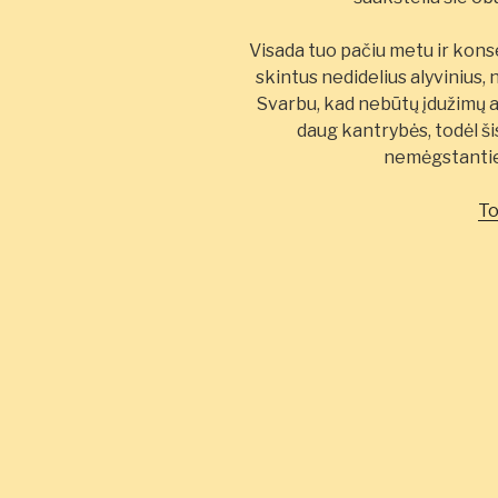
Visada tuo pačiu metu ir kons
skintus nedidelius alyvinius, n
Svarbu, kad nebūtų įdužimų a
daug kantrybės, todėl š
nemėgstantie
To