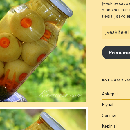
Įveskite savo e
mano naujausiu
tiesiai į savo 
Įveskite
el.
pašto
adresą
Prenume
čia
KATEGORIJ
Apkepai
Blynai
Gėrimai
Kepiniai