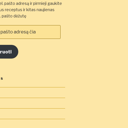
l. pašto adresą ir pirmieji gaukite
s receptus ir kitas naujienas
el. pašto dėžutę
ruoti
OS