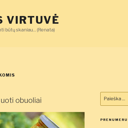
 VIRTUVĖ
ti būtų skaniau… (Renata)
KOMIS
Ieškoti:
oti obuoliai
PRENUMERUO