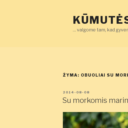
Eiti
prie
KŪMUTĖS
turinio
… valgome tam, kad gyven
ŽYMA:
OBUOLIAI SU MOR
PASKELBTA
2014-08-08
Su morkomis marinu