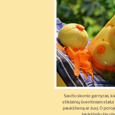
Savito skonio garnyras, k
stiklainių šventiniam stalui
paukštieną ar žuvį. O poro
šaukšteliu šie ob