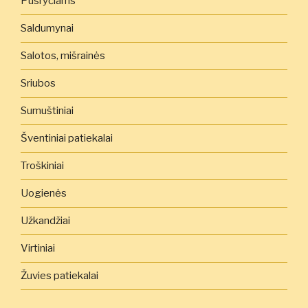
Pusryčiams
Saldumynai
Salotos, mišrainės
Sriubos
Sumuštiniai
Šventiniai patiekalai
Troškiniai
Uogienės
Užkandžiai
Virtiniai
Žuvies patiekalai