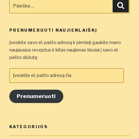
karamelinės
Ieškoti:
Ieškot
maskarponės
kremu”
PRENUMERUOTI NAUJIENLAIŠKĮ
Įveskite savo el. pašto adresą ir pirmieji gaukite mano
naujausius receptus ir kitas naujienas tiesiai į savo el.
pašto dėžutę
Įveskite
el.
pašto
adresą
Prenumeruoti
čia
KATEGORIJOS