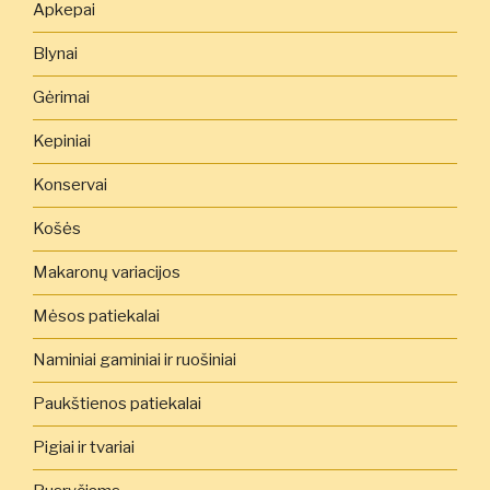
Apkepai
Blynai
Gėrimai
Kepiniai
Konservai
Košės
Makaronų variacijos
Mėsos patiekalai
Naminiai gaminiai ir ruošiniai
Paukštienos patiekalai
Pigiai ir tvariai