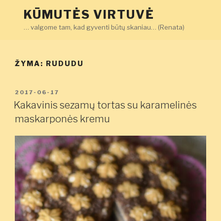
Eiti
KŪMUTĖS VIRTUVĖ
prie
… valgome tam, kad gyventi būtų skaniau… (Renata)
turinio
ŽYMA:
RUDUDU
PASKELBTA
2017-06-17
Kakavinis sezamų tortas su karamelinės
maskarponės kremu