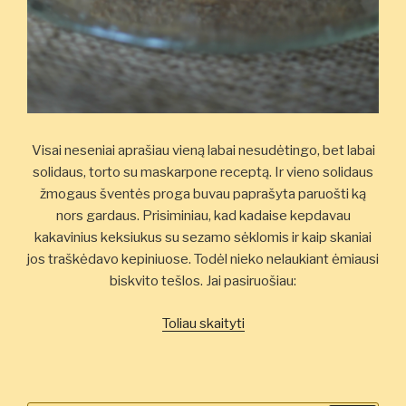
Visai neseniai aprašiau vieną labai nesudėtingo, bet labai
solidaus, torto su maskarpone receptą. Ir vieno solidaus
žmogaus šventės proga buvau paprašyta paruošti ką
nors gardaus. Prisiminiau, kad kadaise kepdavau
kakavinius keksiukus su sezamo sėklomis ir kaip skaniai
jos traškėdavo kepiniuose. Todėl nieko nelaukiant ėmiausi
biskvito tešlos. Jai pasiruošiau:
„Kakavinis
Toliau skaityti
sezamų
tortas
su