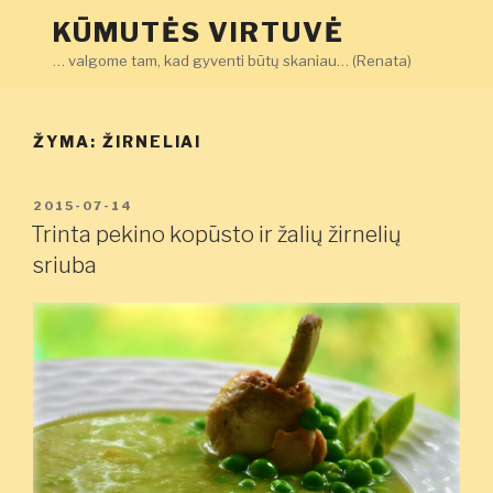
Eiti
KŪMUTĖS VIRTUVĖ
prie
… valgome tam, kad gyventi būtų skaniau… (Renata)
turinio
ŽYMA:
ŽIRNELIAI
PASKELBTA
2015-07-14
Trinta pekino kopūsto ir žalių žirnelių
sriuba