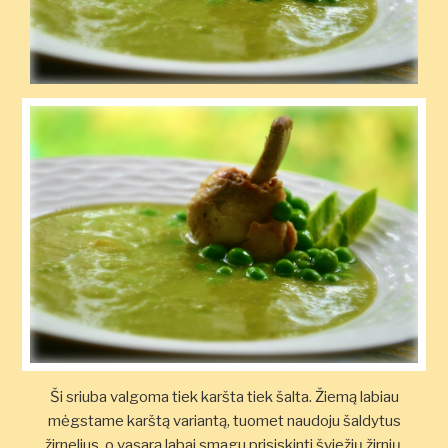
Ši sriuba valgoma tiek karšta tiek šalta. Žiemą labiau
mėgstame karštą variantą, tuomet naudoju šaldytus
žirnelius, o vasarą labai smagu prisiskinti šviežių žirnių.