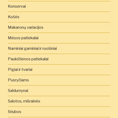
Konservai
Košės
Makaronų variacijos
Mėsos patiekalai
Naminiai gaminiai ir ruošiniai
Paukštienos patiekalai
Pigiai ir tvariai
Pusryčiams
Saldumynai
Salotos, mišrainės
Sriubos