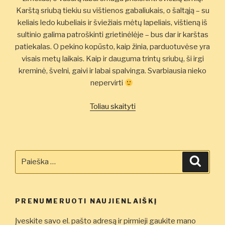
Karštą sriubą tiekiu su vištienos gabaliukais, o šaltąją – su
keliais ledo kubeliais ir šviežiais mėtų lapeliais, vištieną iš
sultinio galima patroškinti grietinėlėje – bus dar ir karštas
patiekalas. O pekino kopūsto, kaip žinia, parduotuvėse yra
visais metų laikais. Kaip ir dauguma trintų sriubų, ši irgi
kreminė, švelni, gaivi ir labai spalvinga. Svarbiausia nieko
nepervirti
„Trinta
Toliau skaityti
pekino
kopūsto
ir
žalių
Ieškoti:
Ieškot
žirnelių
sriuba”
PRENUMERUOTI NAUJIENLAIŠKĮ
Įveskite savo el. pašto adresą ir pirmieji gaukite mano