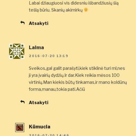
Labai džiaugiuosi vis didesniu išbandžiusių šią
tešlą būriu. Skanių akimirkų
Atsakyti
Laima
2016-07-20 13:19
Sveikos,gal galit parašyti,kiek stiklinė turi ml,nes
ji yra įvairių dydžių.Ir dar.Kiek reikia mėsos 100
virtinių.Man kiekis būtų tinkamas,ir mano koldūnų
forma,manau,tokia pati.Ačiū
Atsakyti
Kūmucia
2016-07-20 14:46