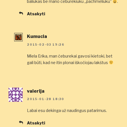
baliukas be mano ceburekiuku „pachmeliuku”
.
Atsakyti
Kumucia
2015-02-03 19:26
Miela Erika, man čeburekai gavosi kietoki, bet
gali būti, kad ne itin plonai iškočiojau lakštus
valerija
2015-01-28 18:30
Labai esu dekinga už naudingus patarimus.
Atsakyti