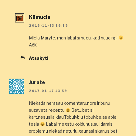
Kūmucia
2016-11-13 16:19
Miela Maryte, man labai smagu, kad naudingi
Ačiū.
Atsakyti
Jurate
2017-01-17 13:59
Niekada nerasau komentaru,nors ir bunu
suzaveta receptu
Bet…bet si
kart,nesusilaikiau.Tobulybiu tobulybe,as apie
tesla
Labai megstu koldunus,su idarais
problemu niekad neturiu,gaunasi skanus,bet