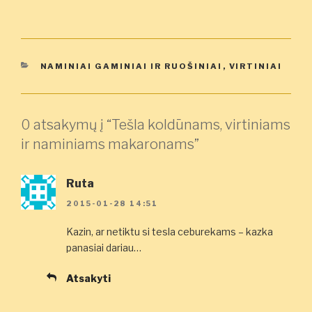
KATEGORIJOS
NAMINIAI GAMINIAI IR RUOŠINIAI
,
VIRTINIAI
0 atsakymų į “Tešla koldūnams, virtiniams
ir naminiams makaronams”
Ruta
2015-01-28 14:51
Kazin, ar netiktu si tesla ceburekams – kazka
panasiai dariau…
Atsakyti