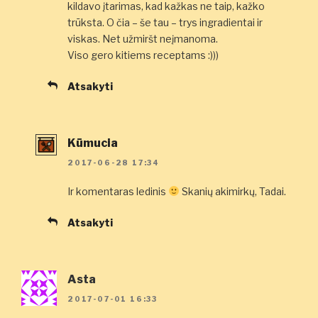
kildavo įtarimas, kad kažkas ne taip, kažko
trūksta. O čia – še tau – trys ingradientai ir
viskas. Net užmiršt neįmanoma.
Viso gero kitiems receptams :)))
Atsakyti
Kūmucia
2017-06-28 17:34
Ir komentaras ledinis
Skanių akimirkų, Tadai.
Atsakyti
Asta
2017-07-01 16:33