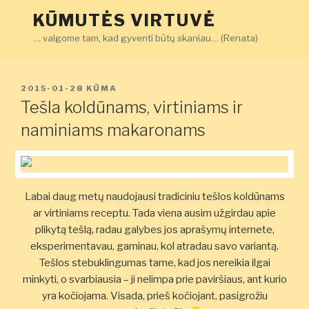
Eiti
KŪMUTĖS VIRTUVĖ
prie
… valgome tam, kad gyventi būtų skaniau… (Renata)
turinio
PASKELBTA
2015-01-28
KŪMA
Tešla koldūnams, virtiniams ir
naminiams makaronams
Labai daug metų naudojausi tradiciniu tešlos koldūnams
ar virtiniams receptu. Tada viena ausim užgirdau apie
plikytą tešlą, radau galybes jos aprašymų internete,
eksperimentavau, gaminau, kol atradau savo variantą.
Tešlos stebuklingumas tame, kad jos nereikia ilgai
minkyti, o svarbiausia – ji nelimpa prie paviršiaus, ant kurio
yra kočiojama. Visada, prieš kočiojant, pasigrožiu