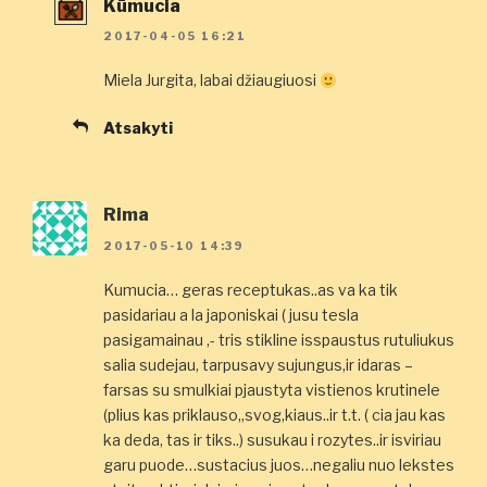
Kūmucia
2017-04-05 16:21
Miela Jurgita, labai džiaugiuosi
Atsakyti
Rima
2017-05-10 14:39
Kumucia… geras receptukas..as va ka tik
pasidariau a la japoniskai ( jusu tesla
pasigamainau ,- tris stikline isspaustus rutuliukus
salia sudejau, tarpusavy sujungus,ir idaras –
farsas su smulkiai pjaustyta vistienos krutinele
(plius kas priklauso,,svog,kiaus..ir t.t. ( cia jau kas
ka deda, tas ir tiks..) susukau i rozytes..ir isviriau
garu puode…sustacius juos…negaliu nuo lekstes