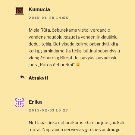
Kumucia
2015-01-28 14:55
Miela Rūta, čeburekams vietoj verdančio
vandens naudoju gazuotą vandenį ir kiaušinių
dedu į tešlą. Bet visada galima pabandyti, kitą
kartą, gamindama šią tešlą, būtinai pabandysiu
vieną čebureką iškept. Jei pavyks, pavadinsiu
juos „Rūtos čeburekai”
Atsakyti
Erika
2015-02-03 19:23
Net labai tinka ceburekams. Gaminu juos jau keli
metai. Nepraeina nei vienas gimines ar draugu