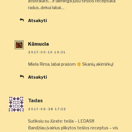
atsitraukti… ir laiminga jusu teslos receptuka
radus..dekui labai…
Atsakyti
Kūmucia
2017-05-10 16:31
Miela Rima, labai prašom
Skanių akimirkų!
Atsakyti
Tadas
2017-06-28 17:32
Sutiksiu su Jūrate: tešla – LEDAS!!!
Bandžiau įvairius plikytos tešlos receptus – vis