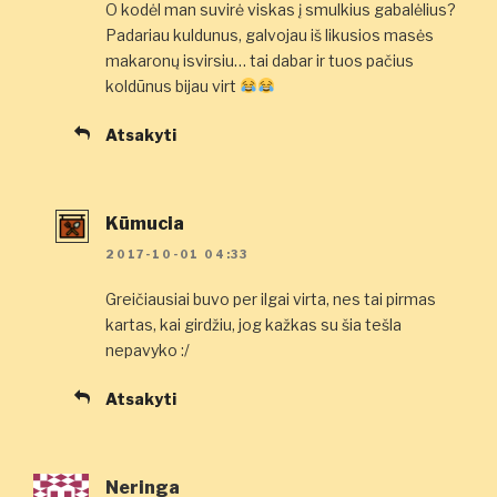
O kodėl man suvirė viskas į smulkius gabalėlius?
Padariau kuldunus, galvojau iš likusios masės
makaronų isvirsiu… tai dabar ir tuos pačius
koldūnus bijau virt
Atsakyti
Kūmucia
2017-10-01 04:33
Greičiausiai buvo per ilgai virta, nes tai pirmas
kartas, kai girdžiu, jog kažkas su šia tešla
nepavyko :/
Atsakyti
Neringa