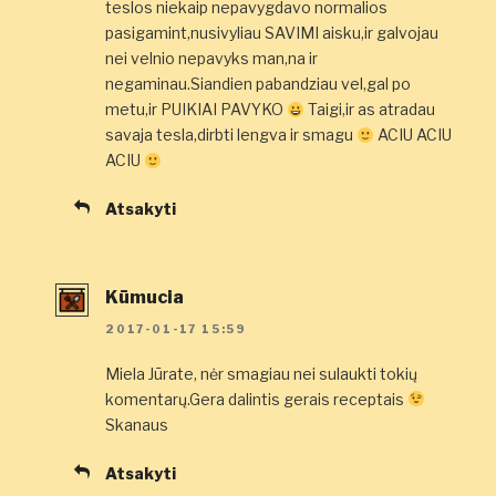
teslos niekaip nepavygdavo normalios
pasigamint,nusivyliau SAVIMI aisku,ir galvojau
nei velnio nepavyks man,na ir
negaminau.Siandien pabandziau vel,gal po
metu,ir PUIKIAI PAVYKO
Taigi,ir as atradau
savaja tesla,dirbti lengva ir smagu
ACIU ACIU
ACIU
Atsakyti
Kūmucia
2017-01-17 15:59
Miela Jūrate, nėr smagiau nei sulaukti tokių
komentarų.Gera dalintis gerais receptais
Skanaus
Atsakyti