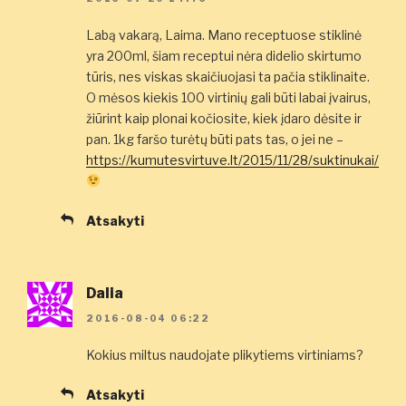
Labą vakarą, Laima. Mano receptuose stiklinė
yra 200ml, šiam receptui nėra didelio skirtumo
tūris, nes viskas skaičiuojasi ta pačia stiklinaite.
O mėsos kiekis 100 virtinių gali būti labai įvairus,
žiūrint kaip plonai kočiosite, kiek įdaro dėsite ir
pan. 1kg faršo turėtų būti pats tas, o jei ne –
https://kumutesvirtuve.lt/2015/11/28/suktinukai/
Atsakyti
Dalia
2016-08-04 06:22
Kokius miltus naudojate plikytiems virtiniams?
Atsakyti