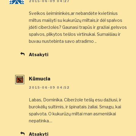
2015-06-09 04:27
Sveikos šeimininkės,ar nebandėte kvietinius
miltus maišyti su kukurūzų miltais,ir dėl spalvos
įdėti ciberžolės? Gaunasi trapūs ir gražiai gelsvos
spalvos, plikytos tešlos virtinukai. Sumaišiau ir
buvau nustebinta savo atradimo ..
Atsakyti
Kūmucia
2015-06-09 04:52
Labas, Dominika. Ciberžole tešlą esu dažiusi, ir
burokėlių sultimis, ir špinatais žaliai. Smagu, kai
spalvota. O kukurūzų miltai man asmeniškai
nepatinka…
Atsakyti