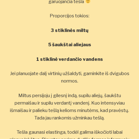
garuojančia tešla
Proporcijos tokios:
3 stiklinės miltų
5 šaukštai aliejaus
1 stiklinė verdančio vandens
Jei planuojate dalį virtinių užšaldyti, gaminkite iš dvigubos
normos.
Miltus persijoju į gilesnį indą, supilu aliejų, šaukštu
permaišau ir supilu verdantį vandenį. Kuo intensyviau
išmaišau ir palieku tešlą kelioms minutėms, kad pravėstų.
Tada jau rankomis užminkau tešlą.
Tešla gaunasi elastinga, todėl galima iškočioti labai