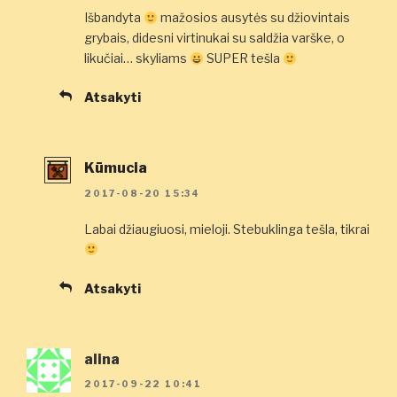
Išbandyta
mažosios ausytės su džiovintais
grybais, didesni virtinukai su saldžia varške, o
likučiai… skyliams
SUPER tešla
Atsakyti
Kūmucia
2017-08-20 15:34
Labai džiaugiuosi, mieloji. Stebuklinga tešla, tikrai
Atsakyti
alina
2017-09-22 10:41