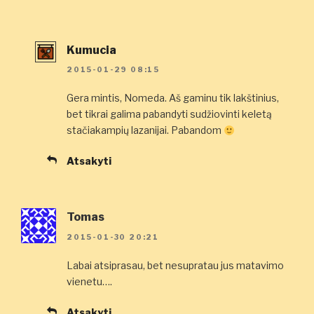
Kumucia
2015-01-29 08:15
Gera mintis, Nomeda. Aš gaminu tik lakštinius,
bet tikrai galima pabandyti sudžiovinti keletą
stačiakampių lazanijai. Pabandom
Atsakyti
Tomas
2015-01-30 20:21
Labai atsiprasau, bet nesupratau jus matavimo
vienetu….
Atsakyti