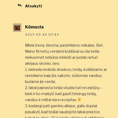
Atsakyti
Kūmucia
2017-03-24 07:43
Miela Irena, žinoma, pasirinkimo reikalas. Bet.
Mano N metų verdami koldūnai su šia tešla
niekuomet nebūna minkšti ar juolab neturi
aliejaus skonio, nes:
1. niekada nededu druskos į tešlą, koldūnams ar
ravioliams kaip jūs sakote, sūdomas vanduo,
kuriame jie verda;
2. labai paprasta tešla visada turi receptūrą –
kiek ir ko maišyti, kad gauti teisingą tešlą,
vanduo ir miltai nėra receptas
3. kadangi pati gaminu aliejus, galiu drąsiai
pasakyti, kad tešlai naudojote labai prastos
kokybės aliejų. 10 šaukštų aliejaus 6 stiklinėse