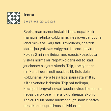
Irena
2017-03-23 10:29
Sveiki, man asmeninskai si tesla nepatiko ir
manau ji netinka koldunams, nes isverdant buna
labai minksta. Gal ji tiktu ravioliams, nes ten
idaras jau gatavas valgymui, tuomet pavirus
kokias 2 min, ne ilgiau!, nes gausis kose, butu
viskas normaliai. Nepatiko dar ir del to, kad
jauciamas aliejaus skonis. Taip, kociojant ar
minkant ji gera, nelimpa, bet tik tiek, deja.
Koldunams, gera tesla labai paprasta: miltai,
siltas vanduo ir druska. Taip pat nelimpa,
kociojasi lengvai ir svarbiausia isvirus jie nesuira,
nepasidaro kose ir nera jokio aliejaus skonio.
Taciau tai tik mano nuomone, gal kam ir patiks,
nes skonio supratimas individualus.