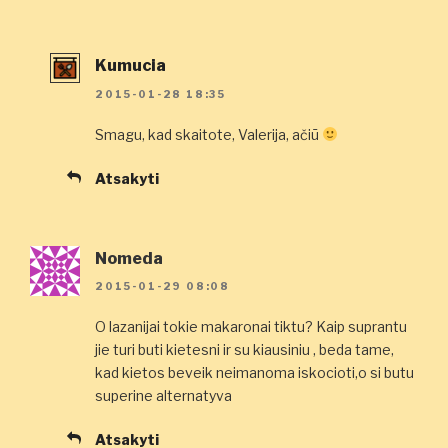
Kumucia
2015-01-28 18:35
Smagu, kad skaitote, Valerija, ačiū
Atsakyti
Nomeda
2015-01-29 08:08
O lazanijai tokie makaronai tiktu? Kaip suprantu
jie turi buti kietesni ir su kiausiniu , beda tame,
kad kietos beveik neimanoma iskocioti,o si butu
superine alternatyva
Atsakyti