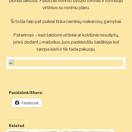
plonus lakštus. Pjaustau norimo dydžio formas ir formuoju
virtinius su norimu įdaru.
Ši tešla taip pat puikiai tinka naminių makaronų gamybai.
Patarimas – kad šaldomi virtiniai ar koldūnai nesuliptų,
prieš dedant į maišelius, juos paskleidžiu šaldiklyje kol
tampa kieti ir tik tada pakuoju.
Pasidalink/Share:
Facebook
Related