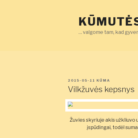
Eiti
prie
KŪMUTĖS
turinio
… valgome tam, kad gyven
PASKELBTA
2015-05-11
KŪMA
Vilkžuvės kepsnys
Žuvies skyriuje akis užkliuvo
įspūdingai, todėl suma