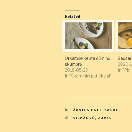
Related
Orkaitėje kepta dūminė
Sausai 
skumbrė
2020-1
2018-05-23
In "Pigia
In "Šventiniai patiekalai"
KATEGORIJOS
ŽUVIES PATIEKALAI
ŽYMOS
VILKŽUVĖ
,
ZUVIS