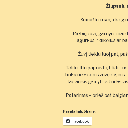
Žiupsniu 
Sumažinu ugnį, dengiu 
Riebių žuvų garnyrui naud
agurkus, ridikėlius ar ba
Žuvį tiekiu tuoj pat, paš
Tokiu, itin paprastu, būdu ruo
tinka ne visoms žuvų rūšims. T
tačiau šis gamybos būdas vis
Patarimas – prieš pat baigian
Pasidalink/Share:
Facebook