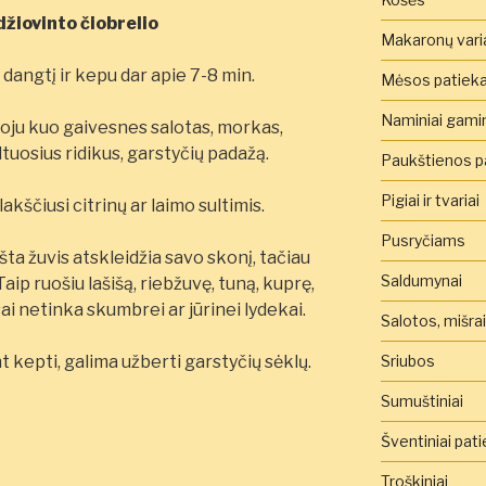
džiovinto čiobrelio
Makaronų vari
dangtį ir kepu dar apie 7-8 min.
Mėsos patieka
Naminiai gamini
oju kuo gaivesnes salotas, morkas,
ltuosius ridikus, garstyčių padažą.
Paukštienos pa
Pigiai ir tvariai
lakščiusi citrinų ar laimo sultimis.
Pusryčiams
šta žuvis atskleidžia savo skonį, tačiau
Saldumynai
aip ruošiu lašišą, riebžuvę, tuną, kuprę,
ai netinka skumbrei ar jūrinei lydekai.
Salotos, mišra
Sriubos
t kepti, galima užberti garstyčių sėklų.
Sumuštiniai
Šventiniai pati
Troškiniai