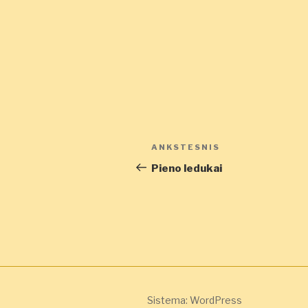
Navigacija
Ankstesnis
ANKSTESNIS
tarp
įrašas
Pieno ledukai
įrašų
Sistema: WordPress