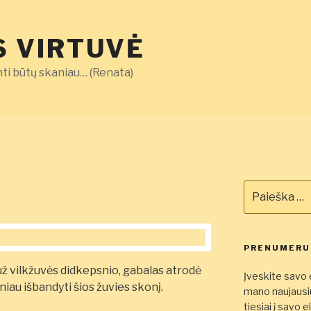
 VIRTUVĖ
ti būtų skaniau… (Renata)
Ieškoti:
PRENUMERUO
 už vilkžuvės didkepsnio, gabalas atrodė
Įveskite savo e
niau išbandyti šios žuvies skonį.
mano naujausiu
tiesiai į savo 