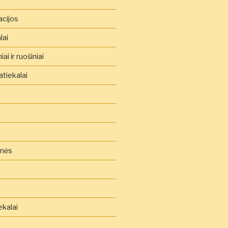
acijos
lai
ai ir ruošiniai
tiekalai
inės
ekalai