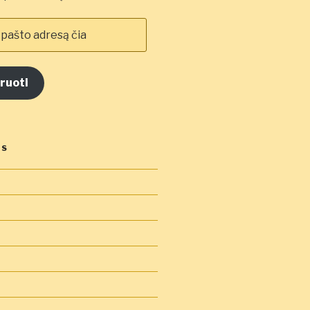
ruoti
OS