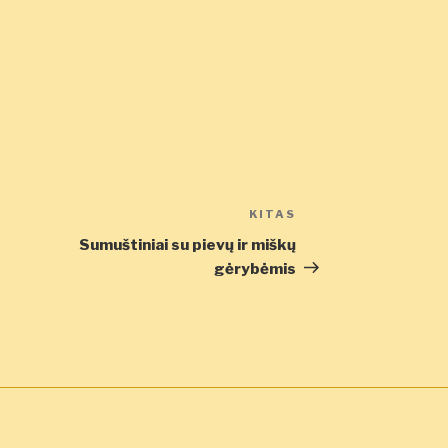
KITAS
Kitas
įrašas
Sumuštiniai su pievų ir miškų
gėrybėmis