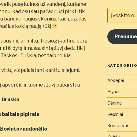
eveik pusę kainos už vandenį, kuriame
Įveskite
menu, kad esu sau pažadėjusi pirkti tik
el.
stu bandyti naujus skonius, kad pažadas
pašto
mačius kokią naują rūšį
adresą
Prenume
čia
iaušinių ar miltų. Tiesiog įkaitinu porą
 atšildytą ir nusausintą žuvį dedu tik į
Taškosi, čirškia, bet taip reikia.
KATEGORIJ
iršų vis palaistant karštu aliejumi.
Apkepai
 apverčiu ir tuomet žuvį pabarstau
Blynai
Druska
Gėrimai
 baltais pipirais
Kepiniai
Konservai
žiovinto raudonėlio
Košės