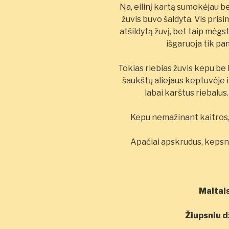
Na, eilinį kartą sumokėjau b
žuvis buvo šaldyta. Vis prisi
atšildytą žuvį, bet taip mėg
išgaruoja tik pa
Tokias riebias žuvis kepu be k
šaukštų aliejaus keptuvėje ir
labai karštus riebalus. 
Kepu nemažinant kaitros, v
Apačiai apskrudus, kepsnį
Maltais
Žiupsniu d