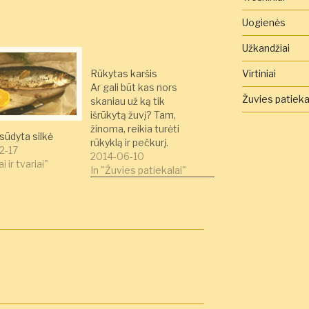
Uogienės
Užkandžiai
Virtiniai
Rūkytas karšis
Ar gali būt kas nors
Žuvies patieka
skaniau už ką tik
išrūkytą žuvį? Tam,
žinoma, reikia turėti
sūdyta silkė
rūkyklą ir pečkurį.
2-17
Svarbiausia šiame
2014-06-10
i ir tvariai"
patiekale yra šviežia
In "Žuvies patiekalai"
žuvis, geri prieskoniai ir
teisingos malkos.
Pečkurys kūreno
alksniu, tikrai tobulas
kvapas. Pirmiausiai žuvį
išdoroju - šakute
nubraukiu žvynus ir
katei atiduodu išimtus
vidurius. Galvos nupjauti
nereikia.…