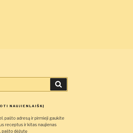
Ieškoti
TI NAUJIENLAIŠKĮ
l. pašto adresą ir pirmieji gaukite
s receptus ir kitas naujienas
el. pašto dėžutę