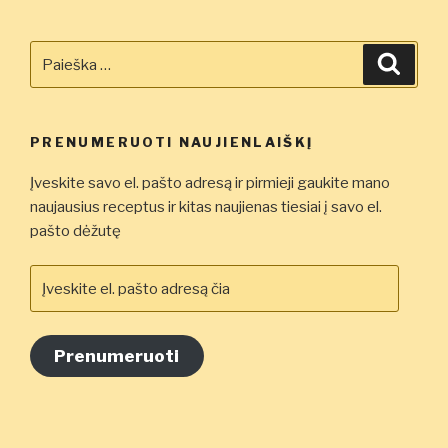
Ieškoti:
Ieškot
PRENUMERUOTI NAUJIENLAIŠKĮ
Įveskite savo el. pašto adresą ir pirmieji gaukite mano
naujausius receptus ir kitas naujienas tiesiai į savo el.
pašto dėžutę
Įveskite
el.
pašto
adresą
Prenumeruoti
čia