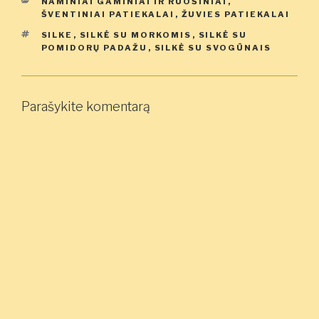
KATEGORIJOS
NAMINIAI GAMINIAI IR RUOŠINIAI
,
ŠVENTINIAI PATIEKALAI
,
ŽUVIES PATIEKALAI
ŽYMOS
SILKE
,
SILKĖ SU MORKOMIS
,
SILKĖ SU
POMIDORŲ PADAŽU
,
SILKĖ SU SVOGŪNAIS
Parašykite komentarą