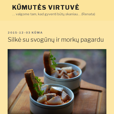
Eiti
KŪMUTĖS VIRTUVĖ
prie
… valgome tam, kad gyventi būtų skaniau… (Renata)
turinio
PASKELBTA
2015-12-03
KŪMA
Silkė su svogūnų ir morkų pagardu