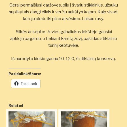
Gerai permaišiusi daržoves, pilu į švariu stiklainius, užsuku
nuplikytais dangteliais ir verčiu aukštyn kojom. Kaip visad,
kūtoju pledu iki pilno atvėsimo. Laikau rūsy.
Silkės ar keptos žuvies gabaliukus lėkštėje gausiai
apkloju pagardu, o tiekiant karštą žuvį, pašildau stiklainio
turinį keptuvėje.
Iš nurodyto kiekio gaunu 10-12 0,7l stiklainių konservų.
Pasidalink/Share:
Facebook
Related