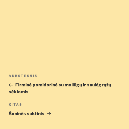
Navigacija
Ankstesnis
ANKSTESNIS
tarp
įrašas
Firminė pomidorinė su moliūgų ir saulėgrąžų
įrašų
sėklomis
Kitas
KITAS
įrašas
Šoninės suktinis