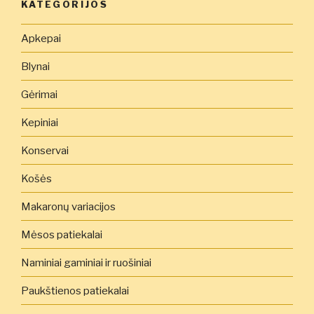
KATEGORIJOS
Apkepai
Blynai
Gėrimai
Kepiniai
Konservai
Košės
Makaronų variacijos
Mėsos patiekalai
Naminiai gaminiai ir ruošiniai
Paukštienos patiekalai