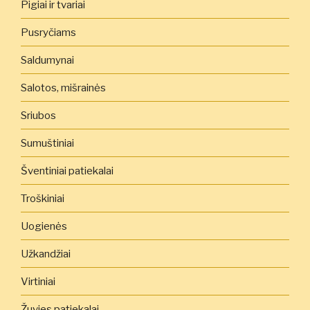
Pigiai ir tvariai
Pusryčiams
Saldumynai
Salotos, mišrainės
Sriubos
Sumuštiniai
Šventiniai patiekalai
Troškiniai
Uogienės
Užkandžiai
Virtiniai
Žuvies patiekalai