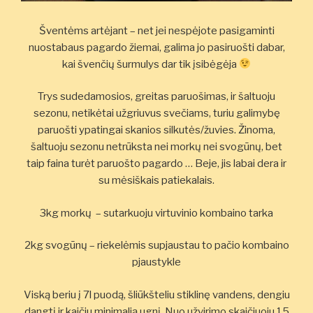
Šventėms artėjant – net jei nespėjote pasigaminti
nuostabaus pagardo žiemai, galima jo pasiruošti dabar,
kai švenčių šurmulys dar tik įsibėgėja
Trys sudedamosios, greitas paruošimas, ir šaltuoju
sezonu, netikėtai užgriuvus svečiams, turiu galimybę
paruošti ypatingai skanios silkutės/žuvies. Žinoma,
šaltuoju sezonu netrūksta nei morkų nei svogūnų, bet
taip faina turėt paruošto pagardo … Beje, jis labai dera ir
su mėsiškais patiekalais.
3kg morkų – sutarkuoju virtuvinio kombaino tarka
2kg svogūnų – riekelėmis supjaustau to pačio kombaino
pjaustykle
Viską beriu į 7l puodą, šliūkšteliu stiklinę vandens, dengiu
dangtį ir kaičiu minimalią ugnį. Nuo užvirimo skaičiuoju 15