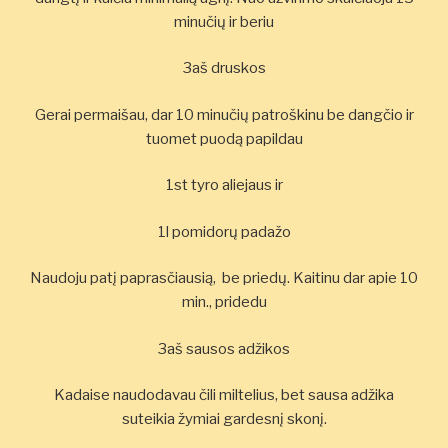
minučių ir beriu
3aš druskos
Gerai permaišau, dar 10 minučių patroškinu be dangčio ir
tuomet puodą papildau
1st tyro aliejaus ir
1l pomidorų padažo
Naudoju patį paprasčiausią, be priedų. Kaitinu dar apie 10
min., pridedu
3aš sausos adžikos
Kadaise naudodavau čili miltelius, bet sausa adžika
suteikia žymiai gardesnį skonį.