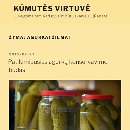
Eiti
KŪMUTĖS VIRTUVĖ
prie
… valgome tam, kad gyventi būtų skaniau… (Renata)
turinio
ŽYMA:
AGURKAI ŽIEMAI
PASKELBTA
2015-07-27
Patikimiausias agurkų konservavimo
būdas