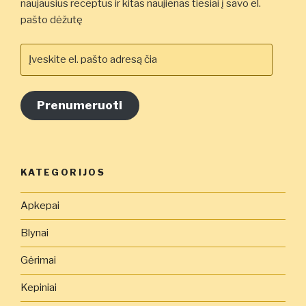
naujausius receptus ir kitas naujienas tiesiai į savo el.
pašto dėžutę
Įveskite
el.
pašto
adresą
Prenumeruoti
čia
KATEGORIJOS
Apkepai
Blynai
Gėrimai
Kepiniai