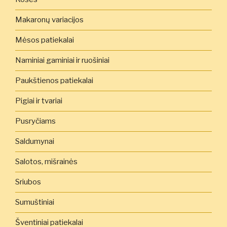
Makaronų variacijos
Mėsos patiekalai
Naminiai gaminiai ir ruošiniai
Paukštienos patiekalai
Pigiai ir tvariai
Pusryčiams
Saldumynai
Salotos, mišrainės
Sriubos
Sumuštiniai
Šventiniai patiekalai