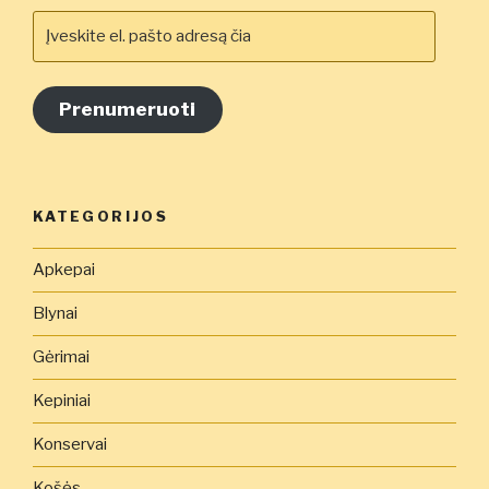
Įveskite
el.
pašto
adresą
Prenumeruoti
čia
KATEGORIJOS
Apkepai
Blynai
Gėrimai
Kepiniai
Konservai
Košės