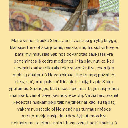
Mane visada traukė Sibiras, esu skaičiusi galybę knygų,
klausiusi beprotiškai įdomių pasakojimų, lig šiol virtuvėje
pats mylimiausias Sabinos dovanotas šaukštas yra
pagamintas iš kedro medienos. Ir taip jau nutiko, kad
neseniai darbo reikalais teko susipažinti su chemijos
mokslų daktaru iš Novosibirsko. Per trumpą pažinties
dieną spėjome pakalbėti ir apie istoriją, ir apie Sibiro
ypatumus. Sužinojęs, kad rašau apie maistą, jis nusprendė
man padovanoti savo šeimos receptą. Va čia tai dovana!
Receptas nuskambėjo taip neįtikėtinai, kad jau tą patį
vakarą nuostabiojoj Nemenčinės turgaus mėsos
parduotuvėje nusipirkau
šmotą
jautienos ir su
nekantrumu telefonu instruktavau vyrą, kad ištrauktų iš