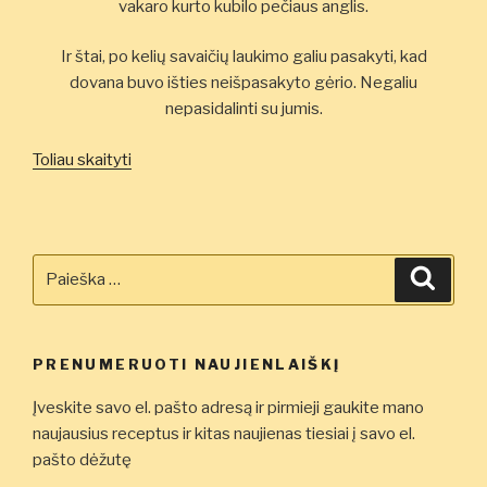
vakaro kurto kubilo pečiaus anglis.
Ir štai, po kelių savaičių laukimo galiu pasakyti, kad
dovana buvo išties neišpasakyto gėrio. Negaliu
nepasidalinti su jumis.
„Anglyje
Toliau skaityti
brandinta
jautiena”
Ieškoti:
Ieškot
PRENUMERUOTI NAUJIENLAIŠKĮ
Įveskite savo el. pašto adresą ir pirmieji gaukite mano
naujausius receptus ir kitas naujienas tiesiai į savo el.
pašto dėžutę