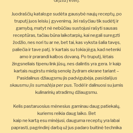
Grįžtu į eterį.
Juodraščių kataloge sudėta gausybė naujų receptų, po
truputį juos leisiu į gyvenimą. Jei rašyčiau tik sudėtį ir
gamybą, matyt nė nebūčiau sustojusi rašyti sausas
receptūras, tačiau būna laikotarpių, kai negali suregzti
žodžio, nes nori tu ar ne, bet tai, kas vyksta šalia tavęs,
paliečia ir tave patį. Ir kartais su tokia jėga, kad netenki
amo ir prarandi kalbos dovaną. Po truputį, lėtais
žingsneliais tipenu link jūsų, nes dalintis yra gera. Ir kaip
kartais nugirstu mielą senolę žydram ekrane tariant –
Pasidalinus džiaugsmu jis padvigubėja,
pasidalijus
skausmu jis sumažėja per pus
. Todėl ir dalinuosi su jumis
kulinarinių atradimų džiaugsmu.
Kelis pastaruosius mėnesius gaminau daug patiekalų,
kuriems reikia daug laiko. Bet
kaip ne kartą esu minėjusi, dauguma receptų yra labai
paprasti, pagrindinį darbą už jus padaro buitinė technika