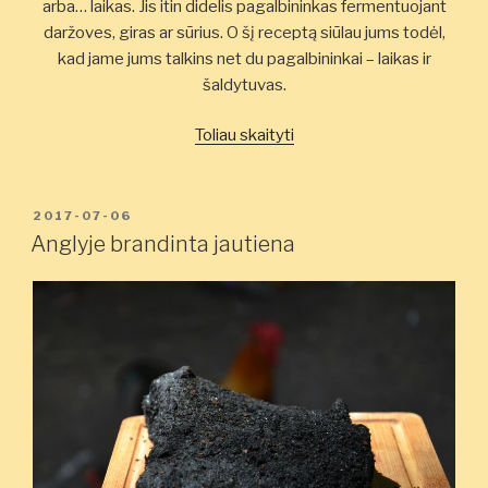
arba… laikas. Jis itin didelis pagalbininkas fermentuojant
daržoves, giras ar sūrius. O šį receptą siūlau jums todėl,
kad jame jums talkins net du pagalbininkai – laikas ir
šaldytuvas.
„Šaldytuve
Toliau skaityti
vytinta
kiaulienos
išpjova”
PASKELBTA
2017-07-06
Anglyje brandinta jautiena