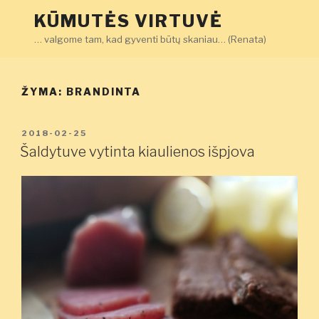
Eiti
KŪMUTĖS VIRTUVĖ
prie
… valgome tam, kad gyventi būtų skaniau… (Renata)
turinio
ŽYMA:
BRANDINTA
PASKELBTA
2018-02-25
Šaldytuve vytinta kiaulienos išpjova