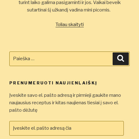
turint laiko galima pasigaminti ir jos. Vaikai beveik
sutartinai šį užkandį vadina mini picomis.
„Bemielės
Toliau skaityti
tešlos
krepšeliai
su
sūriu
Ieškoti:
Ieškot
įdaru”
PRENUMERUOTI NAUJIENLAIŠKĮ
Įveskite savo el. pašto adresą ir pirmieji gaukite mano
naujausius receptus ir kitas naujienas tiesiai į savo el.
pašto dėžutę
Įveskite
el.