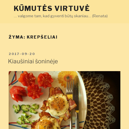
Eiti
KŪMUTĖS VIRTUVĖ
prie
… valgome tam, kad gyventi būtų skaniau… (Renata)
turinio
ŽYMA:
KREPŠELIAI
PASKELBTA
2017-09-20
Kiaušiniai šoninėje