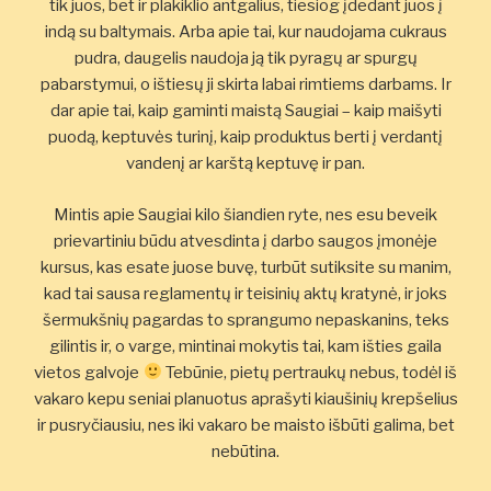
tik juos, bet ir plakiklio antgalius, tiesiog įdedant juos į
indą su baltymais. Arba apie tai, kur naudojama cukraus
pudra, daugelis naudoja ją tik pyragų ar spurgų
pabarstymui, o ištiesų ji skirta labai rimtiems darbams. Ir
dar apie tai, kaip gaminti maistą Saugiai – kaip maišyti
puodą, keptuvės turinį, kaip produktus berti į verdantį
vandenį ar karštą keptuvę ir pan.
Mintis apie Saugiai kilo šiandien ryte, nes esu beveik
prievartiniu būdu atvesdinta į darbo saugos įmonėje
kursus, kas esate juose buvę, turbūt sutiksite su manim,
kad tai sausa reglamentų ir teisinių aktų kratynė, ir joks
šermukšnių pagardas to sprangumo nepaskanins, teks
gilintis ir, o varge, mintinai mokytis tai, kam išties gaila
vietos galvoje
Tebūnie, pietų pertraukų nebus, todėl iš
vakaro kepu seniai planuotus aprašyti kiaušinių krepšelius
ir pusryčiausiu, nes iki vakaro be maisto išbūti galima, bet
nebūtina.