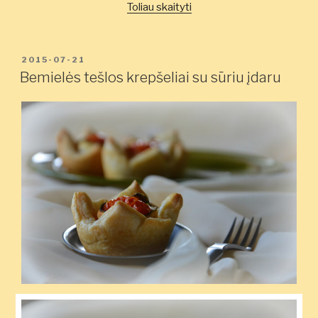
„Kiaušiniai
Toliau skaityti
šoninėje”
PASKELBTA
2015-07-21
Bemielės tešlos krepšeliai su sūriu įdaru