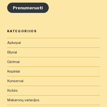
pašto
adresą
Prenumeruoti
čia
KATEGORIJOS
Apkepai
Blynai
Gėrimai
Kepiniai
Konservai
Košės
Makaronų variacijos