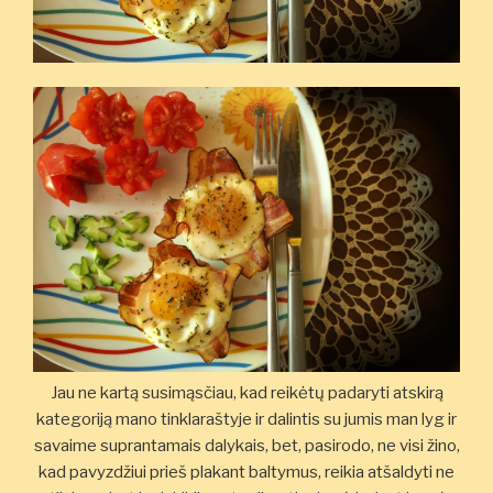
Jau ne kartą susimąsčiau, kad reikėtų padaryti atskirą
kategoriją mano tinklaraštyje ir dalintis su jumis man lyg ir
savaime suprantamais dalykais, bet, pasirodo, ne visi žino,
kad pavyzdžiui prieš plakant baltymus, reikia atšaldyti ne