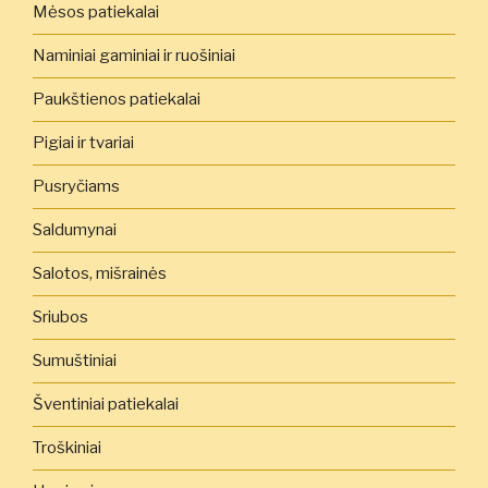
Mėsos patiekalai
Naminiai gaminiai ir ruošiniai
Paukštienos patiekalai
Pigiai ir tvariai
Pusryčiams
Saldumynai
Salotos, mišrainės
Sriubos
Sumuštiniai
Šventiniai patiekalai
Troškiniai