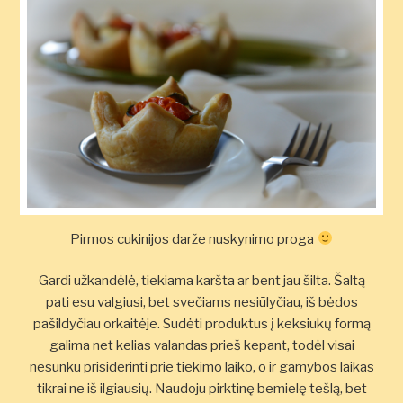
Pirmos cukinijos darže nuskynimo proga
Gardi užkandėlė, tiekiama karšta ar bent jau šilta. Šaltą
pati esu valgiusi, bet svečiams nesiūlyčiau, iš bėdos
pašildyčiau orkaitėje. Sudėti produktus į keksiukų formą
galima net kelias valandas prieš kepant, todėl visai
nesunku prisiderinti prie tiekimo laiko, o ir gamybos laikas
tikrai ne iš ilgiausių. Naudoju pirktinę bemielę tešlą, bet