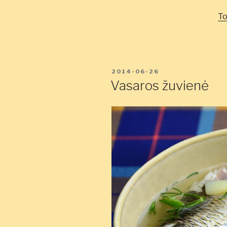
To
PASKELBTA
2014-06-26
Vasaros žuvienė