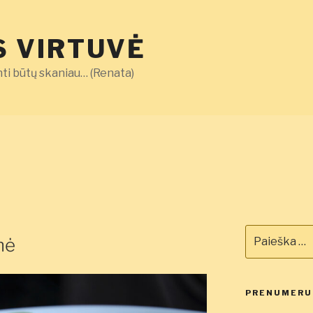
 VIRTUVĖ
ti būtų skaniau… (Renata)
Ieškoti:
nė
PRENUMERUO