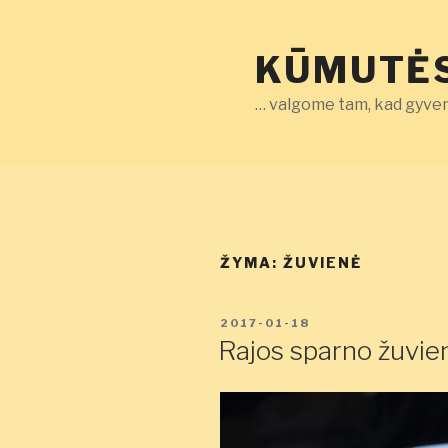
Eiti
prie
KŪMUTĖS
turinio
… valgome tam, kad gyven
ŽYMA:
ŽUVIENĖ
PASKELBTA
2017-01-18
Rajos sparno žuvie