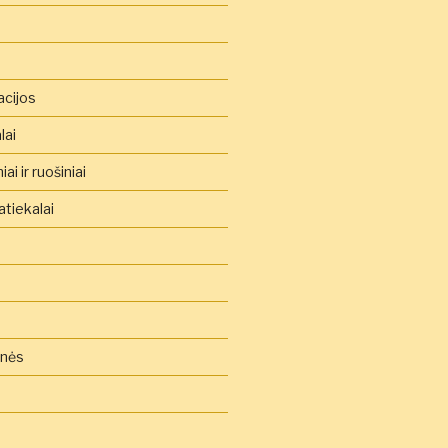
acijos
lai
ai ir ruošiniai
tiekalai
inės