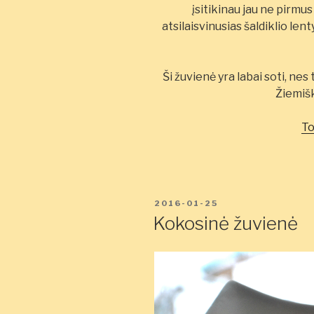
įsitikinau jau ne pirmu
atsilaisvinusias šaldiklio le
Ši žuvienė yra labai soti, nes
Žiemišk
To
PASKELBTA
2016-01-25
Kokosinė žuvienė