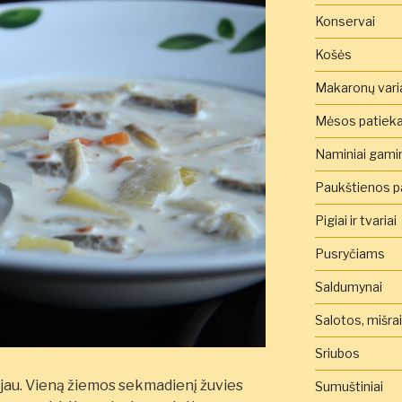
Konservai
Košės
Makaronų vari
Mėsos patieka
Naminiai gamini
Paukštienos pa
Pigiai ir tvariai
Pusryčiams
Saldumynai
Salotos, mišra
Sriubos
ojau. Vieną žiemos sekmadienį žuvies
Sumuštiniai