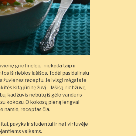
vienę grietinėlėje, niekada taip ir
s iš riebios lašišos. Todėl pasidalinsiu
 žuvienės receptu. Jei visgi mėgstate
nkitės kitą jūrinę žuvį – lašišą, riebžuvę,
arbu, kad žuvis nebūtų iš gėlo vandens
ra su kokosu. O kokosų pieną lengvai
te namie, receptas
čia
.
tai, pavyks ir studentui ir net virtuvėje
ojantiems vaikams.