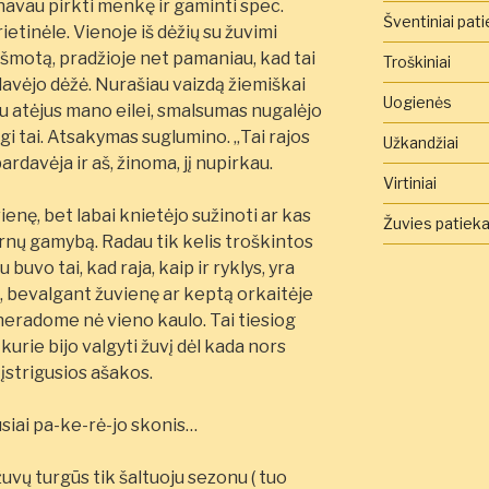
anavau pirkti menkę ir gaminti spec.
Šventiniai pati
etinėle. Vienoje iš dėžių su žuvimi
s šmotą, pradžioje net pamaniau, kad tai
Troškiniai
avėjo dėžė. Nurašiau vaizdą žiemiškai
Uogienės
u atėjus mano eilei, smalsumas nugalėjo
gi tai. Atsakymas suglumino. „Tai rajos
Užkandžiai
ardavėja ir aš, žinoma, jį nupirkau.
Virtiniai
ienę, bet labai knietėjo sužinoti ar kas
Žuvies patieka
arnų gamybą. Radau tik kelis troškintos
buvo tai, kad raja, kaip ir ryklys, yra
sų, bevalgant žuvienę ar keptą orkaitėje
, neradome nė vieno kaulo. Tai tiesiog
urie bijo valgyti žuvį dėl kada nors
įstrigusios ašakos.
usiai pa-ke-rė-jo skonis…
uvų turgūs tik šaltuoju sezonu ( tuo