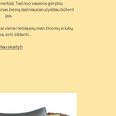
s metus).
Tad nuo vasaros gėrybių
ntynas žiemą dažniausiai užpildau būtent
jais.
 tai viena riebiausių man žinomų sriubų.
a, soti, šildanti…
„Rajos
liau skaityti
sparno
žuvienė”