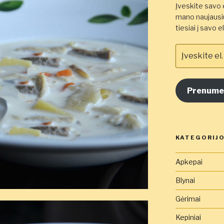
Įveskite savo e
mano naujausiu
tiesiai į savo 
Įveskite
el.
pašto
adresą
Prenume
čia
KATEGORIJ
Apkepai
Blynai
Gėrimai
Kepiniai