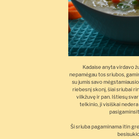
Kadaise anyta virdavo žu
nepamėgau tos sriubos, gaminto
su jumis savo mėgstamiausios
riebesnį skonį, šiai sriubai ri
vilkžuvę ir pan. Ištiesų sv
telkinio, ji visiškai nede
pasigaminsi
Ši sriuba pagaminama itin grei
besisuki