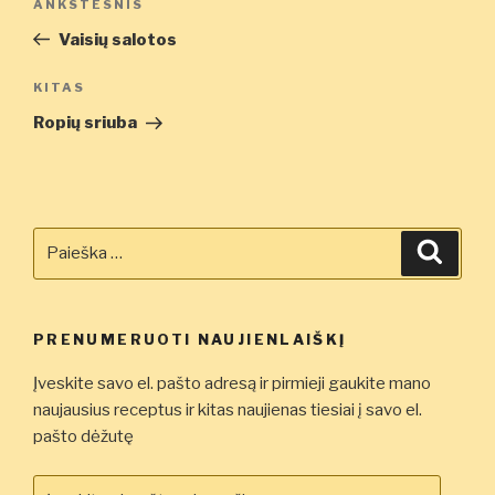
Ankstesnis
ANKSTESNIS
tarp
įrašas
Vaisių salotos
įrašų
Kitas
KITAS
įrašas
Ropių sriuba
Ieškoti:
Ieškot
PRENUMERUOTI NAUJIENLAIŠKĮ
Įveskite savo el. pašto adresą ir pirmieji gaukite mano
naujausius receptus ir kitas naujienas tiesiai į savo el.
pašto dėžutę
Įveskite