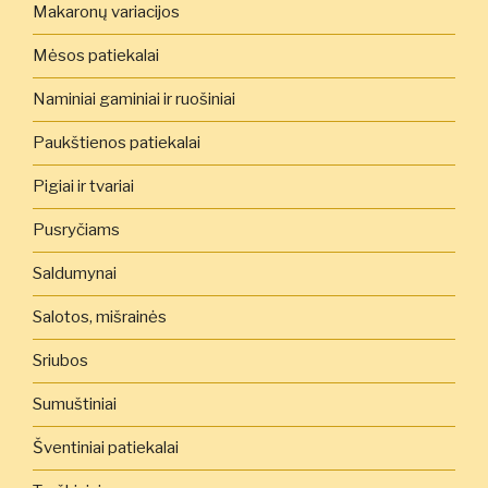
Makaronų variacijos
Mėsos patiekalai
Naminiai gaminiai ir ruošiniai
Paukštienos patiekalai
Pigiai ir tvariai
Pusryčiams
Saldumynai
Salotos, mišrainės
Sriubos
Sumuštiniai
Šventiniai patiekalai