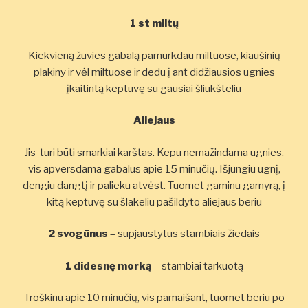
1 st miltų
Kiekvieną žuvies gabalą pamurkdau miltuose, kiaušinių
plakiny ir vėl miltuose ir dedu į ant didžiausios ugnies
įkaitintą keptuvę su gausiai šliūkšteliu
Aliejaus
Jis turi būti smarkiai karštas. Kepu nemažindama ugnies,
vis apversdama gabalus apie 15 minučių. Išjungiu ugnį,
dengiu dangtį ir palieku atvėst. Tuomet gaminu garnyrą, į
kitą keptuvę su šlakeliu pašildyto aliejaus beriu
2 svogūnus
– supjaustytus stambiais žiedais
1 didesnę morką
– stambiai tarkuotą
Troškinu apie 10 minučių, vis pamaišant, tuomet beriu po