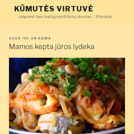
Eiti
KŪMUTĖS VIRTUVĖ
prie
… valgome tam, kad gyventi būtų skaniau… (Renata)
turinio
PASKELBTA
2014-05-28
KŪMA
Mamos kepta jūros lydeka