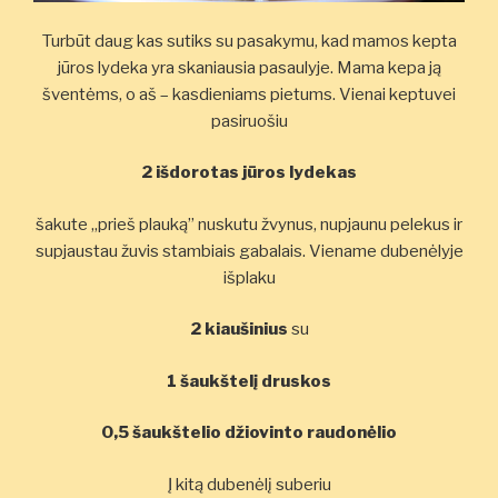
Turbūt daug kas sutiks su pasakymu, kad mamos kepta
jūros lydeka yra skaniausia pasaulyje. Mama kepa ją
šventėms, o aš – kasdieniams pietums. Vienai keptuvei
pasiruošiu
2 išdorotas jūros lydekas
šakute „prieš plauką” nuskutu žvynus, nupjaunu pelekus ir
supjaustau žuvis stambiais gabalais. Viename dubenėlyje
išplaku
2 kiaušinius
su
1 šaukštelį druskos
0,5 šaukštelio džiovinto raudonėlio
Į kitą dubenėlį suberiu