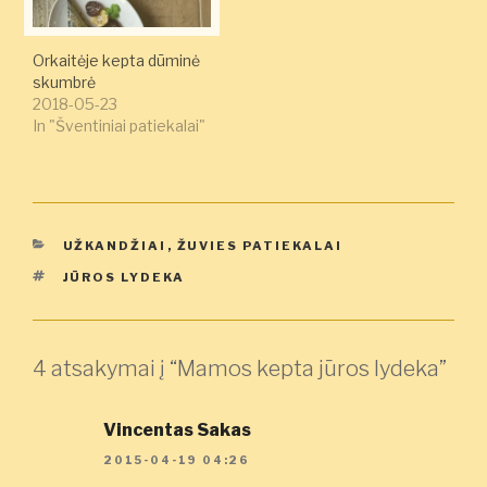
Orkaitėje kepta dūminė
skumbrė
2018-05-23
In "Šventiniai patiekalai"
KATEGORIJOS
UŽKANDŽIAI
,
ŽUVIES PATIEKALAI
ŽYMOS
JŪROS LYDEKA
4 atsakymai į “Mamos kepta jūros lydeka”
Vincentas Sakas
2015-04-19 04:26