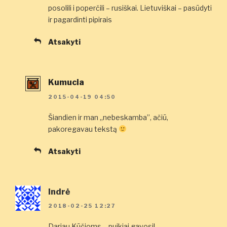
posolili i poperčili – rusiškai. Lietuviškai – pasūdyti
ir pagardinti pipirais
Atsakyti
Kumucia
2015-04-19 04:50
Šiandien ir man „nebeskamba”, ačiū,
pakoregavau tekstą
Atsakyti
Indrė
2018-02-25 12:27
Dariau Kūčioms – puikiai gavosi!