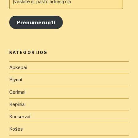
el.
pašto
adresą
Prenumeruoti
čia
KATEGORIJOS
Apkepai
Blynai
Gėrimai
Kepiniai
Konservai
Košės