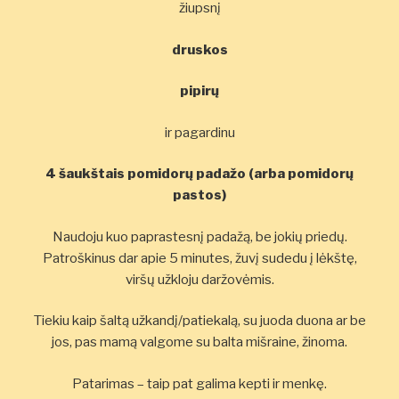
žiupsnį
druskos
pipirų
ir pagardinu
4 šaukštais pomidorų padažo (arba pomidorų
pastos)
Naudoju kuo paprastesnį padažą, be jokių priedų.
Patroškinus dar apie 5 minutes, žuvį sudedu į lėkštę,
viršų užkloju daržovėmis.
Tiekiu kaip šaltą užkandį/patiekalą, su juoda duona ar be
jos, pas mamą valgome su balta mišraine, žinoma.
Patarimas – taip pat galima kepti ir menkę.