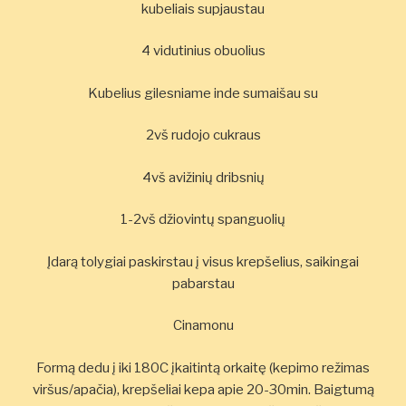
kubeliais supjaustau
4 vidutinius obuolius
Kubelius gilesniame inde sumaišau su
2vš rudojo cukraus
4vš avižinių dribsnių
1-2vš džiovintų spanguolių
Įdarą tolygiai paskirstau į visus krepšelius, saikingai
pabarstau
Cinamonu
Formą dedu į iki 180C įkaitintą orkaitę (kepimo režimas
viršus/apačia), krepšeliai kepa apie 20-30min. Baigtumą