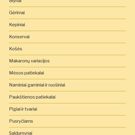
Blynai
Gėrimai
Kepiniai
Konservai
Košės
Makaronų variacijos
Mėsos patiekalai
Naminiai gaminiai ir ruošiniai
Paukštienos patiekalai
Pigiai ir tvariai
Pusryčiams
Saldumynai