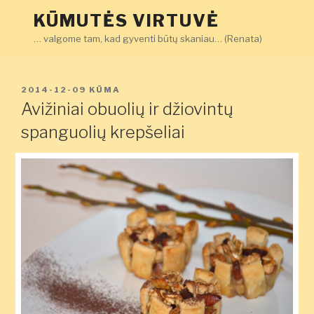
Eiti
KŪMUTĖS VIRTUVĖ
prie
… valgome tam, kad gyventi būtų skaniau… (Renata)
turinio
PASKELBTA
2014-12-09
KŪMA
Avižiniai obuolių ir džiovintų
spanguolių krepšeliai