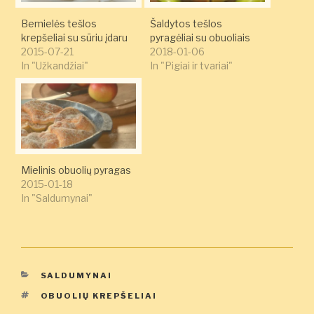
Bemielės tešlos
Šaldytos tešlos
krepšeliai su sūriu įdaru
pyragėliai su obuoliais
2015-07-21
2018-01-06
In "Užkandžiai"
In "Pigiai ir tvariai"
Mielinis obuolių pyragas
2015-01-18
In "Saldumynai"
KATEGORIJOS
SALDUMYNAI
ŽYMOS
OBUOLIŲ KREPŠELIAI