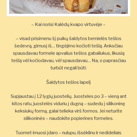
– Kai norisi Kalėdų kvapo virtuvėje –
– visad prisimenu šį puikų šaldytos bemielės tešlos
šedevrą, gimusį iš… tingėjimo kočioti tešlą. Anksčiau
spausdavau formele apvalius tešlos gabaliukus, likusią
tešlą vėl kočiodavau, vėl spausdavau… Na, o paprasčiau
turbūt negali būti:
Šaldytos tešlos lapelį
Supjaustau į 12 lygių juostelių. Juosteles po 3 – vieną ant
kitos ratu, juostelės viduriu į dugną – sudedu į silikoninę
keksiukų formą, galai telieka virš formos. Jei neturite
silikoninės – naudokite popierines formeles.
Tuomet imuosi įdaro – nulupu, išsėklinu ir nedideliais