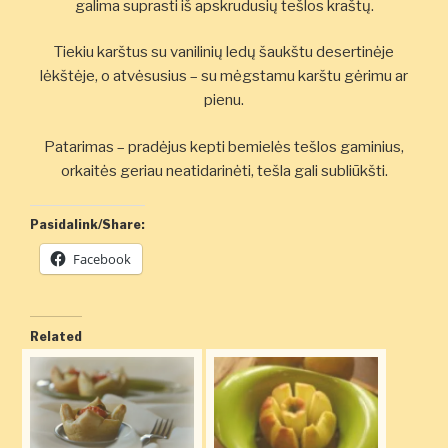
galima suprasti iš apskrudusių tešlos kraštų.
Tiekiu karštus su vanilinių ledų šaukštu desertinėje
lėkštėje, o atvėsusius – su mėgstamu karštu gėrimu ar
pienu.
Patarimas – pradėjus kepti bemielės tešlos gaminius,
orkaitės geriau neatidarinėti, tešla gali subliūkšti.
Pasidalink/Share:
Facebook
Related