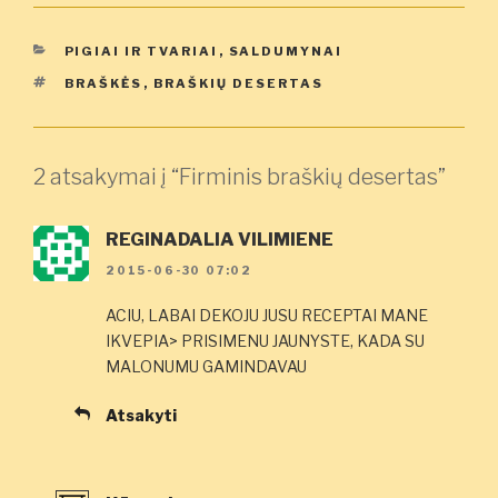
KATEGORIJOS
PIGIAI IR TVARIAI
,
SALDUMYNAI
ŽYMOS
BRAŠKĖS
,
BRAŠKIŲ DESERTAS
2 atsakymai į “Firminis braškių desertas”
REGINADALIA VILIMIENE
2015-06-30 07:02
ACIU, LABAI DEKOJU JUSU RECEPTAI MANE
IKVEPIA> PRISIMENU JAUNYSTE, KADA SU
MALONUMU GAMINDAVAU
Atsakyti