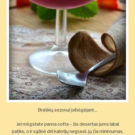
Braškių sezonui įsibėgėjant…
Jei mėgstate panna cotta – šis desertas jums labai
patiks, o ir sąžinė dėl kalorijų negrauš, jų čia minimumas.