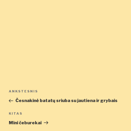
Navigacija
Ankstesnis
ANKSTESNIS
tarp
įrašas
Česnakinė batatų sriuba su jautiena ir grybais
įrašų
Kitas
KITAS
įrašas
Mini čeburekai