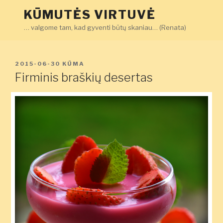
Eiti
KŪMUTĖS VIRTUVĖ
prie
… valgome tam, kad gyventi būtų skaniau… (Renata)
turinio
PASKELBTA
2015-06-30
KŪMA
Firminis braškių desertas