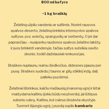
800 ml kefyro
~1 kg braškių
Želatiną užpilu vandeniu ar sultimis. Norint rausvos
spalvos deserto, želatiną brinkinu intensyvios spalvos
sultyse, pvz. aviečių, spanguolių ar serbentų. O jei dar
paprasčiau – nusiperku raudonos spalvos želatino lakštų
ir juos brinkinti vandenyje, tačiau sultys suteikia savito
skonio, todėl dažniausiai renkuosi jas.
Braškes nuplaunu, nuimu žiedkočius, didesnes pjaunu per
pusę. Braškes sudedu į taures ar gilų stiklinį indą, dalį
palieku puošimui.
Želatinai išbrinkus, kaičiu mažiausią įmanomą ugnį ir lėtai
maišydama kaitinu (jokiu būdu neužverdu), jai ištirpus
suberiu cukrų. Kaitinu, kol cukrus išnyksta skystyje.
Tuomet išjungiu ugnį, į puodą supilu
kambario