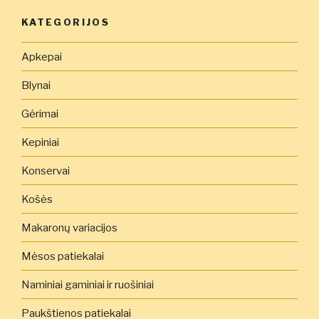
KATEGORIJOS
Apkepai
Blynai
Gėrimai
Kepiniai
Konservai
Košės
Makaronų variacijos
Mėsos patiekalai
Naminiai gaminiai ir ruošiniai
Paukštienos patiekalai