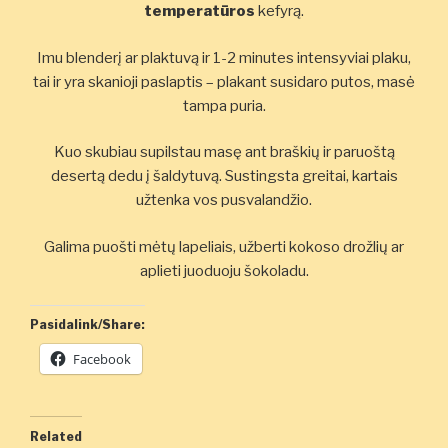
temperatūros
kefyrą.
Imu blenderį ar plaktuvą ir 1-2 minutes intensyviai plaku,
tai ir yra skanioji paslaptis – plakant susidaro putos, masė
tampa puria.
Kuo skubiau supilstau masę ant braškių ir paruoštą
desertą dedu į šaldytuvą. Sustingsta greitai, kartais
užtenka vos pusvalandžio.
Galima puošti mėtų lapeliais, užberti kokoso drožlių ar
aplieti juoduoju šokoladu.
Pasidalink/Share:
Facebook
Related