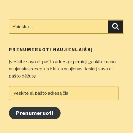
Ieškoti:
Ieškot
PRENUMERUOTI NAUJIENLAIŠKĮ
Įveskite savo el. pašto adresą ir pirmieji gaukite mano
naujausius receptus ir kitas naujienas tiesiai į savo el.
pašto dėžutę
Įveskite
el.
pašto
adresą
Prenumeruoti
čia