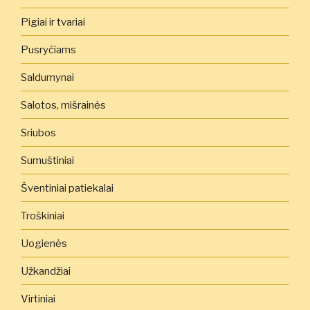
Pigiai ir tvariai
Pusryčiams
Saldumynai
Salotos, mišrainės
Sriubos
Sumuštiniai
Šventiniai patiekalai
Troškiniai
Uogienės
Užkandžiai
Virtiniai