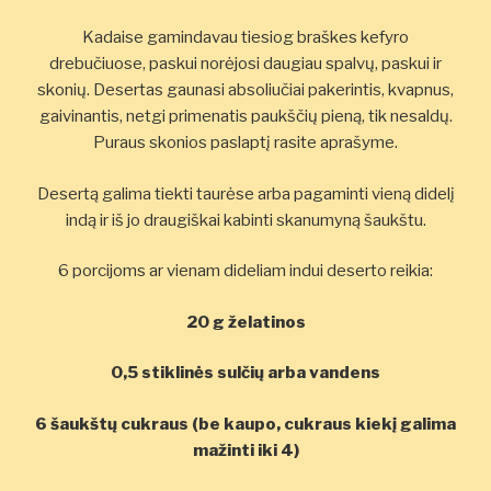
Kadaise gamindavau tiesiog braškes kefyro
drebučiuose, paskui norėjosi daugiau spalvų, paskui ir
skonių. Desertas gaunasi absoliučiai pakerintis, kvapnus,
gaivinantis, netgi primenatis paukščių pieną, tik nesaldų.
Puraus skonios paslaptį rasite aprašyme.
Desertą galima tiekti taurėse arba pagaminti vieną didelį
indą ir iš jo draugiškai kabinti skanumyną šaukštu.
6 porcijoms ar vienam dideliam indui deserto reikia:
20 g želatinos
0,5 stiklinės sulčių arba vandens
6 šaukštų cukraus (be kaupo, cukraus kiekį galima
mažinti iki 4)