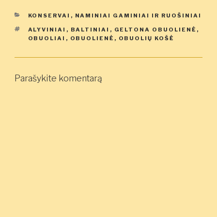
KATEGORIJOS
KONSERVAI
,
NAMINIAI GAMINIAI IR RUOŠINIAI
ŽYMOS
ALYVINIAI
,
BALTINIAI
,
GELTONA OBUOLIENĖ
,
OBUOLIAI
,
OBUOLIENĖ
,
OBUOLIŲ KOŠĖ
Parašykite komentarą