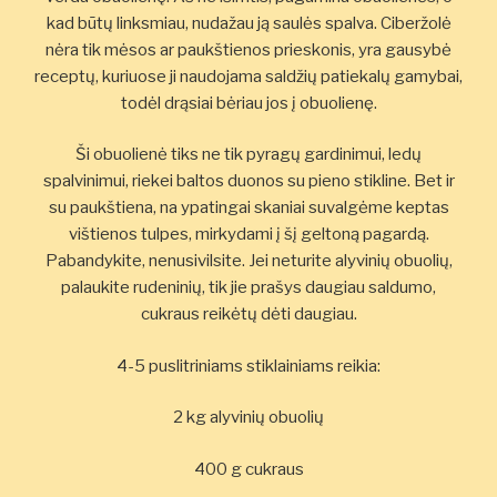
kad būtų linksmiau, nudažau ją saulės spalva. Ciberžolė
nėra tik mėsos ar paukštienos prieskonis, yra gausybė
receptų, kuriuose ji naudojama saldžių patiekalų gamybai,
todėl drąsiai bėriau jos į obuolienę.
Ši obuolienė tiks ne tik pyragų gardinimui, ledų
spalvinimui, riekei baltos duonos su pieno stikline. Bet ir
su paukštiena, na ypatingai skaniai suvalgėme keptas
vištienos tulpes, mirkydami į šį geltoną pagardą.
Pabandykite, nenusivilsite. Jei neturite alyvinių obuolių,
palaukite rudeninių, tik jie prašys daugiau saldumo,
cukraus reikėtų dėti daugiau.
4-5 puslitriniams stiklainiams reikia:
2 kg alyvinių obuolių
400 g cukraus