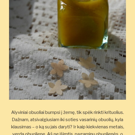
Alyviniai obuoliai bumpsi į žemę, tik spėk rinkti krituolius.
Dažnam, atsivalgiusiam iki soties vasarinių obuolių, kyla
klausimas – o ką su jais daryti? Ir kaip kiekvienas metais,
verda obuolienę. Aš ne išimtis, pagaminu obuolienės, o