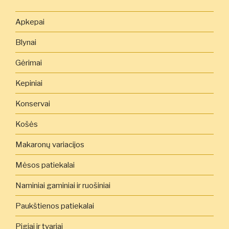
Apkepai
Blynai
Gėrimai
Kepiniai
Konservai
Košės
Makaronų variacijos
Mėsos patiekalai
Naminiai gaminiai ir ruošiniai
Paukštienos patiekalai
Pigiai ir tvariai