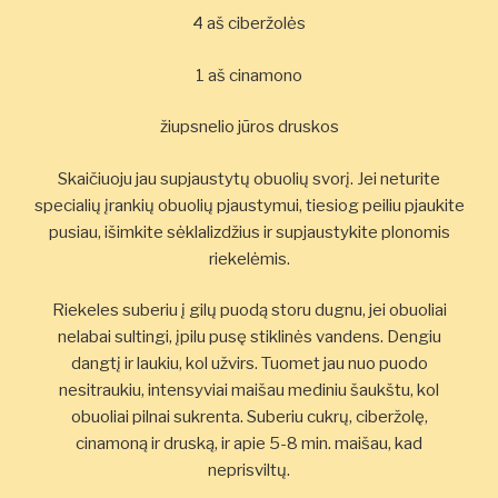
4 aš ciberžolės
1 aš cinamono
žiupsnelio jūros druskos
Skaičiuoju jau supjaustytų obuolių svorį. Jei neturite
specialių įrankių obuolių pjaustymui, tiesiog peiliu pjaukite
pusiau, išimkite sėklalizdžius ir supjaustykite plonomis
riekelėmis.
Riekeles suberiu į gilų puodą storu dugnu, jei obuoliai
nelabai sultingi, įpilu pusę stiklinės vandens. Dengiu
dangtį ir laukiu, kol užvirs. Tuomet jau nuo puodo
nesitraukiu, intensyviai maišau mediniu šaukštu, kol
obuoliai pilnai sukrenta. Suberiu cukrų, ciberžolę,
cinamoną ir druską, ir apie 5-8 min. maišau, kad
neprisviltų.