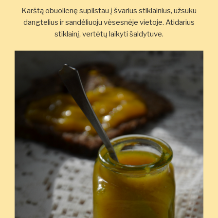
Karštą obuolienę supilstau į švarius stiklainius, užsuku
dangtelius ir sandėliuoju vėsesnėje vietoje. Atidarius
stiklainį, vertėtų laikyti šaldytuve.