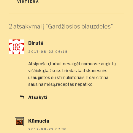
VISTIENA
2 atsakymai į “Gardžiosios blauzdelės”
Birutė
2017-08-22 06:19
Atsiprašau,turbūt nevalgėt namuose augintų
viščiukų,kažkoks briedas kad skanesnės
užaugintos su stimuliatoriais.Ir dar citrina
sausina mėsą,receptas nepatiko.
Atsakyti
Kūmucia
2017-08-22 07:30