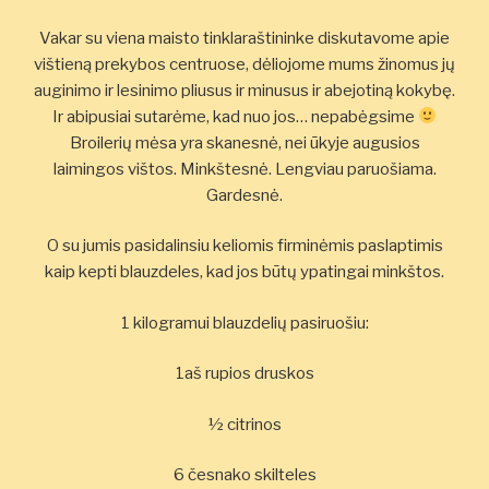
Vakar su viena maisto tinklaraštininke diskutavome apie
vištieną prekybos centruose, dėliojome mums žinomus jų
auginimo ir lesinimo pliusus ir minusus ir abejotiną kokybę.
Ir abipusiai sutarėme, kad nuo jos… nepabėgsime
Broilerių mėsa yra skanesnė, nei ūkyje augusios
laimingos vištos. Minkštesnė. Lengviau paruošiama.
Gardesnė.
O su jumis pasidalinsiu keliomis firminėmis paslaptimis
kaip kepti blauzdeles, kad jos būtų ypatingai minkštos.
1 kilogramui blauzdelių pasiruošiu:
1aš rupios druskos
½ citrinos
6 česnako skilteles