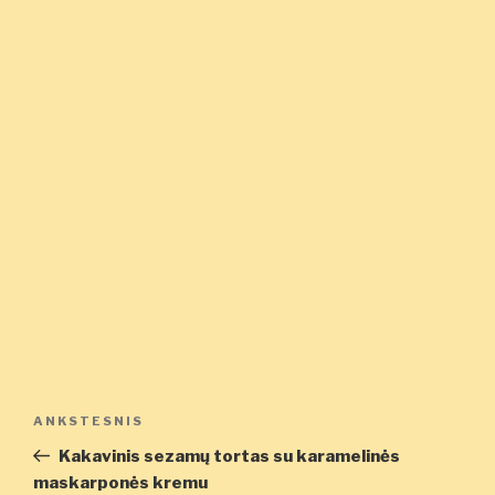
Navigacija
Ankstesnis
ANKSTESNIS
tarp
įrašas
Kakavinis sezamų tortas su karamelinės
įrašų
maskarponės kremu