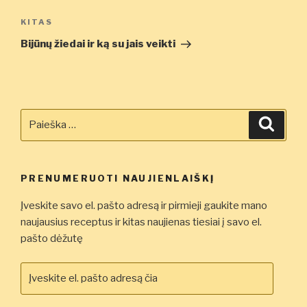
Kitas
KITAS
įrašas
Bijūnų žiedai ir ką su jais veikti
Ieškoti:
Ieškot
PRENUMERUOTI NAUJIENLAIŠKĮ
Įveskite savo el. pašto adresą ir pirmieji gaukite mano
naujausius receptus ir kitas naujienas tiesiai į savo el.
pašto dėžutę
Įveskite
el.
pašto