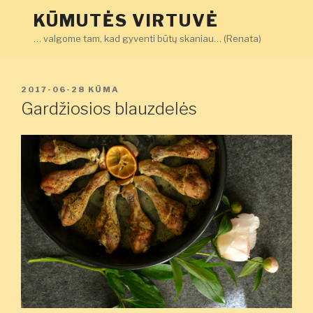
Eiti
KŪMUTĖS VIRTUVĖ
prie
… valgome tam, kad gyventi būtų skaniau… (Renata)
turinio
PASKELBTA
2017-06-28
KŪMA
Gardžiosios blauzdelės