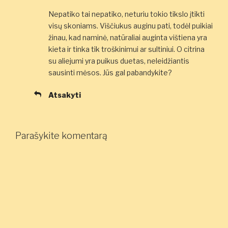
Nepatiko tai nepatiko, neturiu tokio tikslo įtikti
visų skoniams. Viščiukus auginu pati, todėl puikiai
žinau, kad naminė, natūraliai auginta vištiena yra
kieta ir tinka tik troškinimui ar sultiniui. O citrina
su aliejumi yra puikus duetas, neleidžiantis
sausinti mėsos. Jūs gal pabandykite?
Atsakyti
Parašykite komentarą