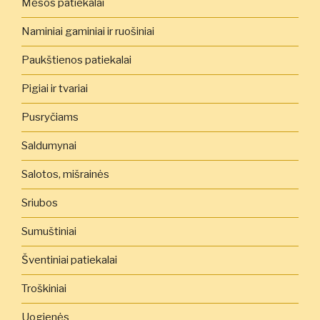
Mėsos patiekalai
Naminiai gaminiai ir ruošiniai
Paukštienos patiekalai
Pigiai ir tvariai
Pusryčiams
Saldumynai
Salotos, mišrainės
Sriubos
Sumuštiniai
Šventiniai patiekalai
Troškiniai
Uogienės