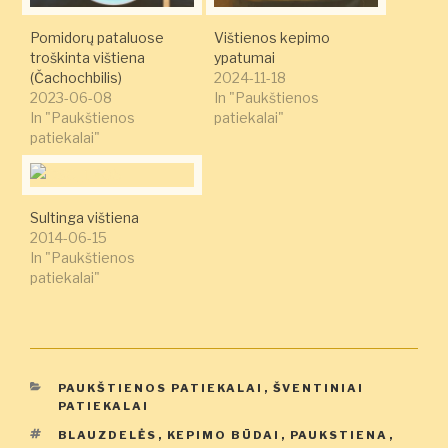
Pomidorų pataluose
Vištienos kepimo
troškinta vištiena
ypatumai
(Čachochbilis)
2024-11-18
2023-06-08
In "Paukštienos
In "Paukštienos
patiekalai"
patiekalai"
Sultinga vištiena
2014-06-15
In "Paukštienos
patiekalai"
KATEGORIJOS
PAUKŠTIENOS PATIEKALAI
,
ŠVENTINIAI
PATIEKALAI
ŽYMOS
BLAUZDELĖS
,
KEPIMO BŪDAI
,
PAUKSTIENA
,