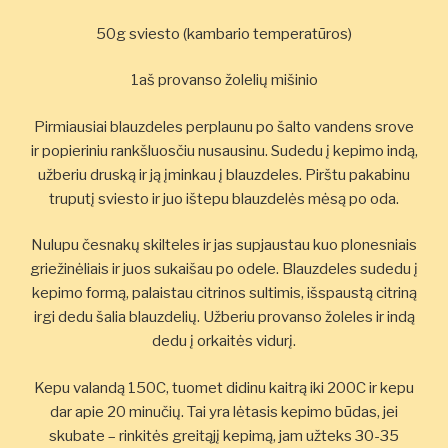
50g sviesto (kambario temperatūros)
1aš provanso žolelių mišinio
Pirmiausiai blauzdeles perplaunu po šalto vandens srove
ir popieriniu rankšluosčiu nusausinu. Sudedu į kepimo indą,
užberiu druską ir ją įminkau į blauzdeles. Pirštu pakabinu
truputį sviesto ir juo ištepu blauzdelės mėsą po oda.
Nulupu česnakų skilteles ir jas supjaustau kuo plonesniais
griežinėliais ir juos sukaišau po odele. Blauzdeles sudedu į
kepimo formą, palaistau citrinos sultimis, išspaustą citriną
irgi dedu šalia blauzdelių. Užberiu provanso žoleles ir indą
dedu į orkaitės vidurį.
Kepu valandą 150C, tuomet didinu kaitrą iki 200C ir kepu
dar apie 20 minučių. Tai yra lėtasis kepimo būdas, jei
skubate – rinkitės greitąjį kepimą, jam užteks 30-35