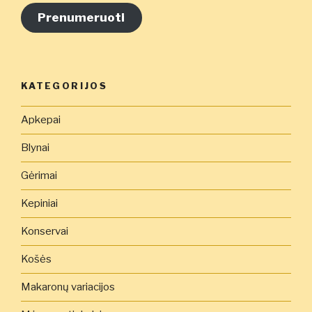
adresą
Prenumeruoti
čia
KATEGORIJOS
Apkepai
Blynai
Gėrimai
Kepiniai
Konservai
Košės
Makaronų variacijos