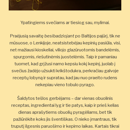
Ypatingiems svečiams ar tiesiog sau, mylimai.
Praėjusią savaitę
besibadziojant
po Baltijos pajūrį, tik ne
mūsuose, o Lenkijoje, neatsistebėjau kepinių pasiūla, visi,
net mažiausi kioskeliai, viliojo glazūruotomis bandelėmis,
spurgomis, riešutinėmis juostelėmis. Taip ir pamaniau
tuomet, kad grįžusi namo kepsiu kokį kepinį, juolab į
svečius žadėjo užsukti krikštodukra, perkračiau galvoje
receptų lobyną ir supratau, kad jau nuo praeito rudens
nekepiau vieno tobulo pyrago.
Šaldytos tešlos gerbėjams – dar vienas obuolinis
receptas, ingredientai lyg ir tie patys, kaip ir prieš kelias
dienas aprašytiems obuolių pyragėliams, bet tik
pažiūrėkite koks jis šventiškas. O nieko įmantraus, tik
truputį ilgesnis paruošimo ir kepimo laikas. Kartais tikrai