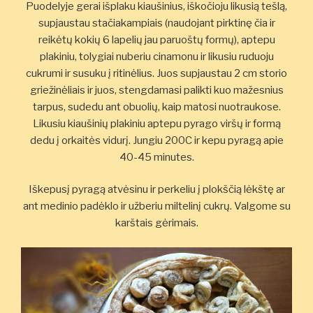
Puodelyje gerai išplaku kiaušinius, iškočioju likusią tešlą,
supjaustau stačiakampiais (naudojant pirktinę čia ir
reikėtų kokių 6 lapelių jau paruoštų formų), aptepu
plakiniu, tolygiai nuberiu cinamonu ir likusiu ruduoju
cukrumi ir susuku į ritinėlius. Juos supjaustau 2 cm storio
griežinėliais ir juos, stengdamasi palikti kuo mažesnius
tarpus, sudedu ant obuolių, kaip matosi nuotraukose.
Likusiu kiaušinių plakiniu aptepu pyrago viršų ir formą
dedu į orkaitės vidurį. Jungiu 200C ir kepu pyragą apie
40-45 minutes.
Iškepusį pyragą atvėsinu ir perkeliu į plokščią lėkštę ar
ant medinio padėklo ir užberiu miltelinį cukrų. Valgome su
karštais gėrimais.