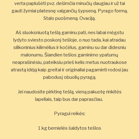
verta paplušėti pvz. dešimčia minučių daugiau ir už tai
gauti žymiai platesnę valgančių šypseną. Pyrago formą.
Stalo puošmeną. Ovaciją.
Aš sluoksniuotą tešlą gaminu pati, nes labai mėgstu
lydyto sviesto poskonį tešloje, o nuo tada, kai atradau
silikoninius kilimėlius ir kočėlus, gaminu su dar didesniu
malonumu. Šiandien tešlos gaminimo ypatumų
neaprašinėsiu, pateiksiu prieš kelis metus nuotraukose
atrastą idėją kaip greitai ir originaliai pagaminti rodosi jau
pabodusį obuolių pyragą.
Jei naudosite pirktinę tešlą, vieną pakuotę rinkitės
lapeliais, taip bus dar paprasčiau.
Pyragui reikės:
1 kg bemielės šaldytos tešlos