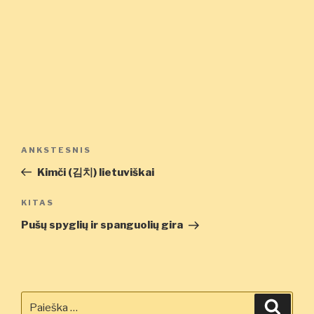
Navigacija
Ankstesnis
ANKSTESNIS
tarp
įrašas
Kimči (김치) lietuviškai
įrašų
Kitas
KITAS
įrašas
Pušų spyglių ir spanguolių gira
Ieškoti:
Ieškot