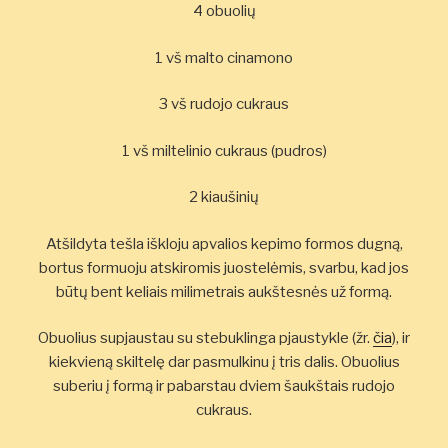
4 obuolių
1 vš malto cinamono
3 vš rudojo cukraus
1 vš miltelinio cukraus (pudros)
2 kiaušinių
Atšildyta tešla iškloju apvalios kepimo formos dugną,
bortus formuoju atskiromis juostelėmis, svarbu, kad jos
būtų bent keliais milimetrais aukštesnės už formą.
Obuolius supjaustau su stebuklinga pjaustykle (žr.
čia
), ir
kiekvieną skiltelę dar pasmulkinu į tris dalis. Obuolius
suberiu į formą ir pabarstau dviem šaukštais rudojo
cukraus.