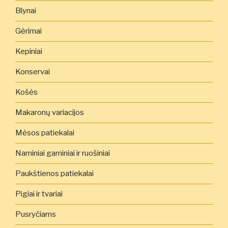
Blynai
Gėrimai
Kepiniai
Konservai
Košės
Makaronų variacijos
Mėsos patiekalai
Naminiai gaminiai ir ruošiniai
Paukštienos patiekalai
Pigiai ir tvariai
Pusryčiams