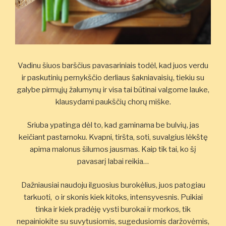
Vadinu šiuos barščius pavasariniais todėl, kad juos verdu
ir paskutinių pernykščio derliaus šakniavaisių, tiekiu su
galybe pirmųjų žalumynų ir visa tai būtinai valgome lauke,
klausydami paukščių chorų miške.
Sriuba ypatinga dėl to, kad gaminama be bulvių, jas
keičiant pastarnoku. Kvapni, tiršta, soti, suvalgius lėkštę
apima malonus šilumos jausmas. Kaip tik tai, ko šį
pavasarį labai reikia…
Dažniausiai naudoju ilguosius burokėlius, juos patogiau
tarkuoti, o ir skonis kiek kitoks, intensyvesnis. Puikiai
tinka ir kiek pradėję vysti burokai ir morkos, tik
nepainiokite su suvytusiomis, sugedusiomis daržovėmis,