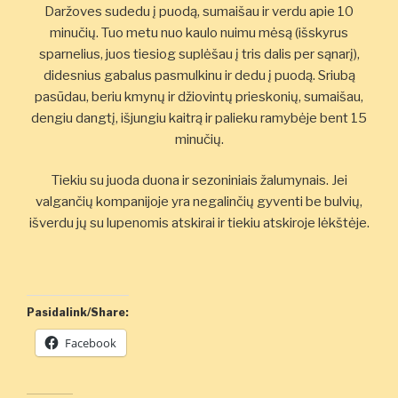
Daržoves sudedu į puodą, sumaišau ir verdu apie 10
minučių. Tuo metu nuo kaulo nuimu mėsą (išskyrus
sparnelius, juos tiesiog suplėšau į tris dalis per sąnarį),
didesnius gabalus pasmulkinu ir dedu į puodą. Sriubą
pasūdau, beriu kmynų ir džiovintų prieskonių, sumaišau,
dengiu dangtį, išjungiu kaitrą ir palieku ramybėje bent 15
minučių.
Tiekiu su juoda duona ir sezoniniais žalumynais. Jei
valgančių kompanijoje yra negalinčių gyventi be bulvių,
išverdu jų su lupenomis atskirai ir tiekiu atskiroje lėkštėje.
Pasidalink/Share:
Facebook