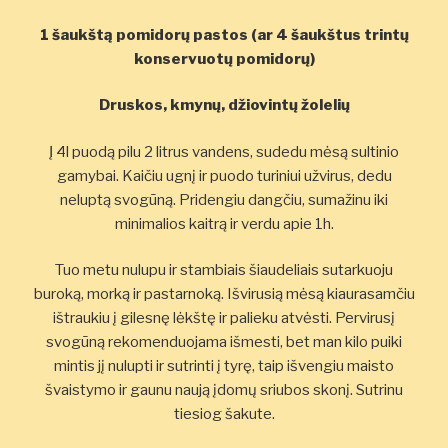
1 šaukštą pomidorų pastos (ar 4 šaukštus trintų
konservuotų pomidorų)
Druskos, kmynų, džiovintų žolelių
Į 4l puodą pilu 2 litrus vandens, sudedu mėsą sultinio
gamybai. Kaičiu ugnį ir puodo turiniui užvirus, dedu
neluptą svogūną. Pridengiu dangčiu, sumažinu iki
minimalios kaitrą ir verdu apie 1h.
Tuo metu nulupu ir stambiais šiaudeliais sutarkuoju
buroką, morką ir pastarnoką. Išvirusią mėsą kiaurasamčiu
ištraukiu į gilesnę lėkštę ir palieku atvėsti. Pervirusį
svogūną rekomenduojama išmesti, bet man kilo puiki
mintis jį nulupti ir sutrinti į tyrę, taip išvengiu maisto
švaistymo ir gaunu naują įdomų sriubos skonį. Sutrinu
tiesiog šakute.