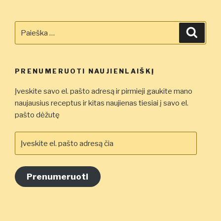
Ieškoti:
Ieškot
PRENUMERUOTI NAUJIENLAIŠKĮ
Įveskite savo el. pašto adresą ir pirmieji gaukite mano
naujausius receptus ir kitas naujienas tiesiai į savo el.
pašto dėžutę
Įveskite
el.
pašto
adresą
Prenumeruoti
čia