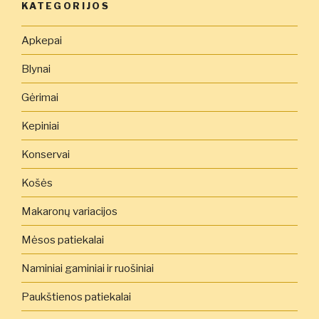
KATEGORIJOS
Apkepai
Blynai
Gėrimai
Kepiniai
Konservai
Košės
Makaronų variacijos
Mėsos patiekalai
Naminiai gaminiai ir ruošiniai
Paukštienos patiekalai