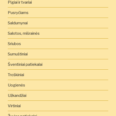
Pigiai ir tvariai
Pusryčiams
Saldumynai
Salotos, mišrainės
Sriubos
Sumuštiniai
Šventiniai patiekalai
Troškiniai
Uogienės
Užkandžiai
Virtiniai