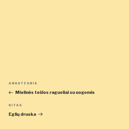
Navigacija
Ankstesnis
ANKSTESNIS
tarp
įrašas
Mielinės tešlos raguoliai su uogomis
įrašų
Kitas
KITAS
įrašas
Eglių druska