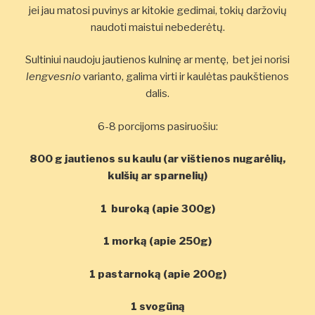
jei jau matosi puvinys ar kitokie gedimai, tokių daržovių
naudoti maistui nebederėtų.
Sultiniui naudoju jautienos kulninę ar mentę, bet jei norisi
lengvesnio
varianto, galima virti ir kaulėtas paukštienos
dalis.
6-8 porcijoms pasiruošiu:
800 g jautienos su kaulu (ar vištienos nugarėlių,
kulšių ar sparnelių)
1 buroką (apie 300g)
1 morką (apie 250g)
1 pastarnoką (apie 200g)
1 svogūną