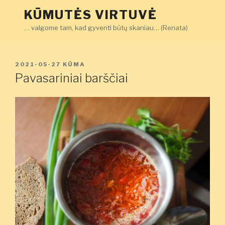
Eiti
KŪMUTĖS VIRTUVĖ
prie
… valgome tam, kad gyventi būtų skaniau… (Renata)
turinio
PASKELBTA
2021-05-27
KŪMA
Pavasariniai barščiai