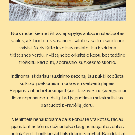
Nors ruduo šiemet šiltas, apsipylęs auksu ir nubučiuotas
saulės, atsibodo tos vasarinės salotos, šalti užkandžiai ir
vaisiai. Norisi šilto ir sotaus maisto. Jau ir sriubas
tirštesnes verdu, ir vištą nebe orkaitėje kepu, bet tadžine
troškinu, kad būtų sodresnio,
sunkesnio
skonio.
Ir, žinoma, atidariau rauginimo sezoną. Jau pukši kopūstai
su krapų sėklomis ir morkos su serbentų lapais.
Bepjaustant ar betarkuojant šias daržoves neišvengiamai
lieka nepanaudotų dalių, tad įsigudrinau maksimaliai jas
panaudoti pyragėlių įdarui.
Vienintelė nenaudojama dalis kopūste yra kotas, tačiau
pjaustant riekėmis dažnai lieka daug nenupjautos dalies
aplink šerdį, ji puikiausiai tinka įdaro gamybai. Kaip ir labai