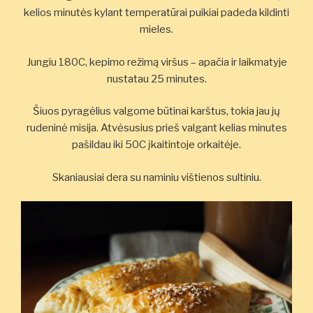
kelios minutės kylant temperatūrai puikiai padeda kildinti
mieles.
Jungiu 180C, kepimo režimą viršus – apačia ir laikmatyje
nustatau 25 minutes.
Šiuos pyragėlius valgome būtinai karštus, tokia jau jų
rudeninė misija. Atvėsusius prieš valgant kelias minutes
pašildau iki 50C įkaitintoje orkaitėje.
Skaniausiai dera su naminiu vištienos sultiniu.