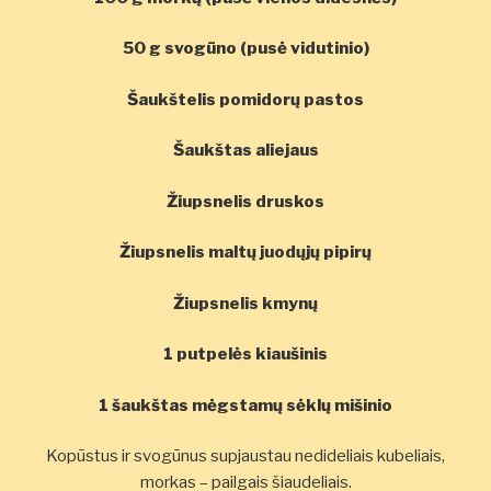
50 g svogūno (pusė vidutinio)
Šaukštelis pomidorų pastos
Šaukštas aliejaus
Žiupsnelis druskos
Žiupsnelis maltų juodųjų pipirų
Žiupsnelis kmynų
1 putpelės kiaušinis
1 šaukštas
mėgstamų sėklų mišinio
Kopūstus ir svogūnus supjaustau nedideliais kubeliais,
morkas – pailgais šiaudeliais.