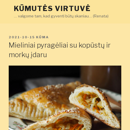
Eiti
KŪMUTĖS VIRTUVĖ
prie
… valgome tam, kad gyventi būtų skaniau… (Renata)
turinio
PASKELBTA
2021-10-15
KŪMA
Mieliniai pyragėliai su kopūstų ir
morkų įdaru