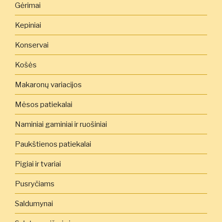
Gėrimai
Kepiniai
Konservai
Košės
Makaronų variacijos
Mėsos patiekalai
Naminiai gaminiai ir ruošiniai
Paukštienos patiekalai
Pigiai ir tvariai
Pusryčiams
Saldumynai