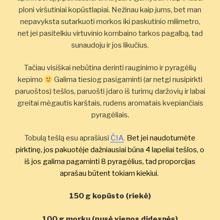
ploni viršutiniai kopūstlapiai. Nežinau kaip jums, bet man
nepavyksta sutarkuoti morkos iki paskutinio milimetro,
net jei pasitelkiu virtuvinio kombaino tarkos pagalbą, tad
sunaudoju ir jos likučius.
Tačiau visiškai nebūtina derinti rauginimo ir pyragėlių
kepimo
Galima tiesiog pasigaminti (ar netgi nusipirkti
paruoštos) tešlos, paruošti įdaro iš turimų daržovių ir labai
greitai mėgautis karštais, rudens aromatais kvepiančiais
pyragėliais.
Tobulą tešlą esu aprašiusi
ČIA
.
Bet jei naudotumėte
pirktinę, jos pakuotėje dažniausiai būna 4 lapeliai tešlos, o
iš jos galima pagaminti 8 pyragėlius, tad proporcijas
aprašau būtent tokiam kiekiui.
150 g kopūsto (riekė)
100 g morkų (pusė vienos didesnės)