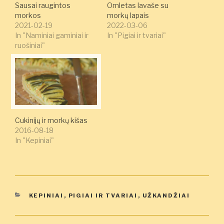
Sausai raugintos
Omletas lavaše su
morkos
morkų lapais
2021-02-19
2022-03-06
In "Naminiai gaminiai ir
In "Pigiai ir tvariai"
ruošiniai"
Cukinijų ir morkų kišas
2016-08-18
In "Kepiniai"
KATEGORIJOS
KEPINIAI
,
PIGIAI IR TVARIAI
,
UŽKANDŽIAI