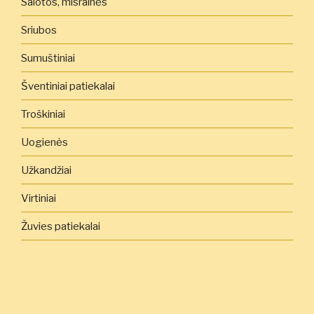
Salotos, mišrainės
Sriubos
Sumuštiniai
Šventiniai patiekalai
Troškiniai
Uogienės
Užkandžiai
Virtiniai
Žuvies patiekalai