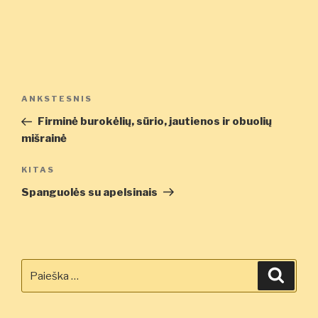
Navigacija
Ankstesnis
ANKSTESNIS
tarp
įrašas
Firminė burokėlių, sūrio, jautienos ir obuolių
įrašų
mišrainė
Kitas
KITAS
įrašas
Spanguolės su apelsinais
Ieškoti:
Ieškot