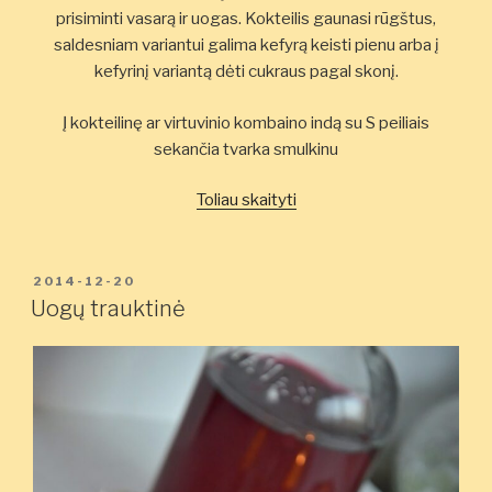
prisiminti vasarą ir uogas. Kokteilis gaunasi rūgštus,
saldesniam variantui galima kefyrą keisti pienu arba į
kefyrinį variantą dėti cukraus pagal skonį.
Į kokteilinę ar virtuvinio kombaino indą su S peiliais
sekančia tvarka smulkinu
„Bananinis
Toliau skaityti
uogų
ir
kefyro
PASKELBTA
2014-12-20
kokteilis”
Uogų trauktinė