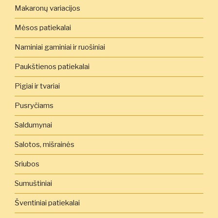
Makaronų variacijos
Mėsos patiekalai
Naminiai gaminiai ir ruošiniai
Paukštienos patiekalai
Pigiai ir tvariai
Pusryčiams
Saldumynai
Salotos, mišrainės
Sriubos
Sumuštiniai
Šventiniai patiekalai