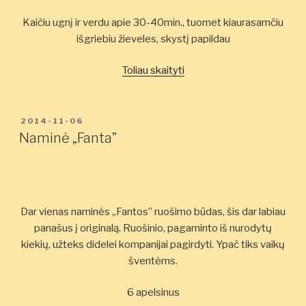
Kaičiu ugnį ir verdu apie 30-40min., tuomet kiaurasamčiu
išgriebiu žieveles, skystį papildau
„Naminė
Toliau skaityti
"Fanta"”
PASKELBTA
2014-11-06
Naminė „Fanta”
Dar vienas naminės „Fantos” ruošimo būdas, šis dar labiau
panašus į originalą. Ruošinio, pagaminto iš nurodytų
kiekių, užteks didelei kompanijai pagirdyti. Ypač tiks vaikų
šventėms.
6 apelsinus