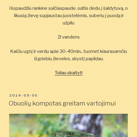
Išspaudžiu rankine sulčiaspaude, sultis dedu į šaldytuvą, o
likusią žievę supjaustau juostelėmis, suberiu į puodą ir
užpilu
2l vandens
Kaičiu ugnį ir verdu apie 30-40min., tuomet kiaurasamčiu
išgriebiu žieveles, skystį papildau
„Naminė
Toliau skaityti
„Fanta””
PASKELBTA
2014-09-05
Obuolių kompotas greitam vartojimui