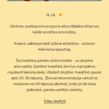
N-18
Gėrimas ypatingoms progoms arba stikliukui-kitam po
kubilo ar pirties procedūrų.
Kvapni, saikingai saldi, būtinai atšaldyta – sužavės
kiekvieną ragautoją.
Šią trauktinę gaminu dviem būdais – su degtine
arba spiritu. Spiritinė trauktinė žavi tuo, kad galima
reguliuoti laipsnių kiekį. Užpilant degtine, trauktinė gausis
apie 35-36 laipsnių. Žinovai rekomenduoja vartoti ne
mažesnio nei 40 laipsnių alkoholį, todėl, jei tik būna
galimybė, gaminu spiritinį variantą.
„Uogų
Toliau skaityti
trauktinė”