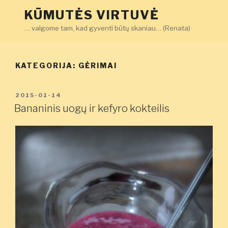
Eiti
KŪMUTĖS VIRTUVĖ
prie
… valgome tam, kad gyventi būtų skaniau… (Renata)
turinio
KATEGORIJA:
GĖRIMAI
PASKELBTA
2015-01-14
Bananinis uogų ir kefyro kokteilis