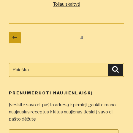
„Naminė
Toliau skaityti
gira
be
mielių”
Įrašų
Ankstesnis
Puslapis
4
puslapis
puslapiavimas
Ieškoti:
Ieškot
PRENUMERUOTI NAUJIENLAIŠKĮ
Įveskite savo el. pašto adresą ir pirmieji gaukite mano
naujausius receptus ir kitas naujienas tiesiai į savo el.
pašto dėžutę
Įveskite