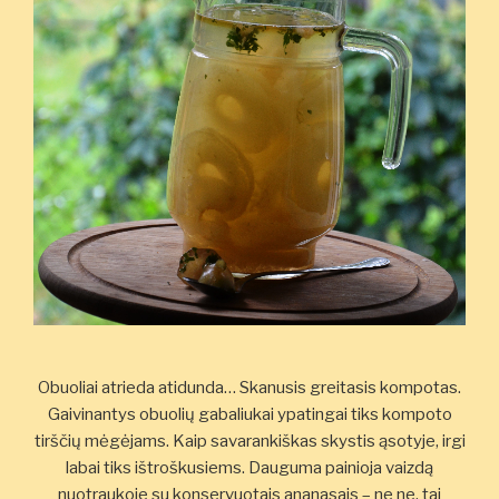
Obuoliai atrieda atidunda… Skanusis greitasis kompotas.
Gaivinantys obuolių gabaliukai ypatingai tiks kompoto
tirščių mėgėjams. Kaip savarankiškas skystis ąsotyje, irgi
labai tiks ištroškusiems. Dauguma painioja vaizdą
nuotraukoje su konservuotais ananasais – ne ne, tai