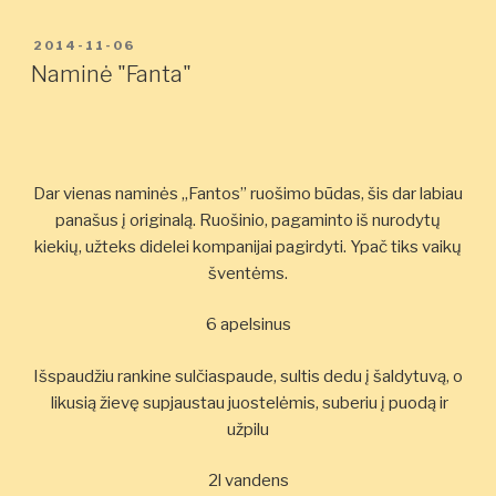
PASKELBTA
2014-11-06
Naminė "Fanta"
Dar vienas naminės „Fantos” ruošimo būdas, šis dar labiau
panašus į originalą. Ruošinio, pagaminto iš nurodytų
kiekių, užteks didelei kompanijai pagirdyti. Ypač tiks vaikų
šventėms.
6 apelsinus
Išspaudžiu rankine sulčiaspaude, sultis dedu į šaldytuvą, o
likusią žievę supjaustau juostelėmis, suberiu į puodą ir
užpilu
2l vandens