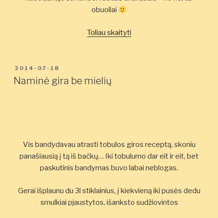
obuoliai
„Obuolių
Toliau skaityti
kompotas
greitam
vartojimui”
PASKELBTA
2014-07-18
Naminė gira be mielių
Vis bandydavau atrasti tobulos giros receptą, skoniu
panašiausią į tą iš bačkų… Iki tobulumo dar eit ir eit, bet
paskutinis bandymas buvo labai neblogas.
Gerai išplaunu du 3l stiklainius, į kiekvieną iki pusės dedu
smulkiai pjaustytos, išanksto sudžiovintos