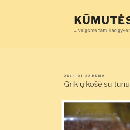
Eiti
prie
KŪMUTĖS
turinio
… valgome tam, kad gyven
PASKELBTA
2014-01-22
KŪMA
Grikių košė su tunu