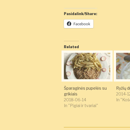
Pasidalink/Share:
Facebook
Related
Šparaginės pupelės su
Ryžių d
grikiais
2014-1
2018-06-14
In "Koš
In "Pigiai ir tvariai"