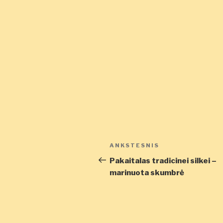
Navigacija
Ankstesnis
ANKSTESNIS
tarp
įrašas
Pakaitalas tradicinei silkei –
marinuota skumbrė
įrašų