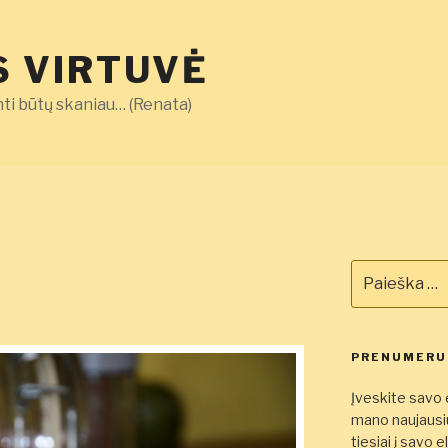
 VIRTUVĖ
ti būtų skaniau… (Renata)
Ieškoti:
PRENUMERUO
Įveskite savo e
mano naujausiu
tiesiai į savo 