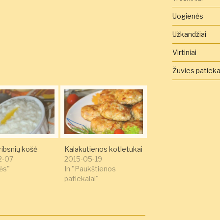
Uogienės
Užkandžiai
Virtiniai
Žuvies patieka
ribsnių košė
Kalakutienos kotletukai
2-07
2015-05-19
ės"
In "Paukštienos
patiekalai"