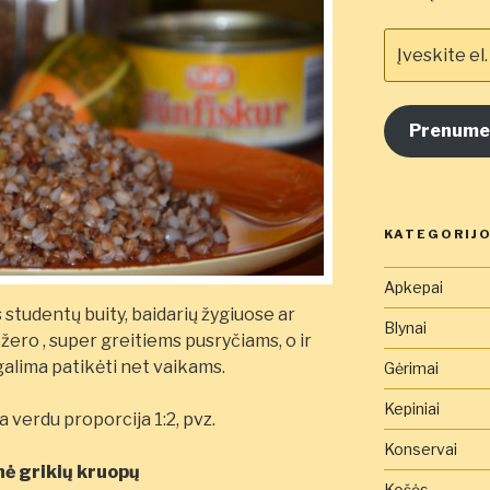
Įveskite
el.
pašto
adresą
Prenume
čia
KATEGORIJ
Apkepai
tudentų buity, baidarių žygiuose ar
Blynai
žero , super greitiems pusryčiams, o ir
alima patikėti net vaikams.
Gėrimai
Kepiniai
da verdu proporcija
1:2, pvz.
Konservai
inė grikių kruopų
Košės