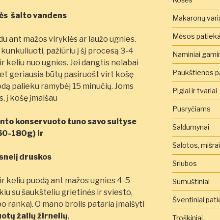
nės šalto vandens
Makaronų vari
Mėsos patieka
edu ant mažos viryklės ar laužo ugnies.
kunkuliuoti, pažiūriu į šį procesą 3-4
Naminiai gamini
r keliu nuo ugnies. Jei dangtis nelabai
Paukštienos pa
et geriausia būtų pasiruošt virt košę
dą palieku ramybėj 15 minučių. Joms
Pigiai ir tvariai
s, į košę įmaišau
Pusryčiams
into konservuoto tuno savo sultyse
Saldumynai
50-180g) ir
Salotos, mišra
snelį druskos
Sriubos
 ir keliu puodą ant mažos ugnies 4-5
Sumuštiniai
kiu su šaukšteliu grietinės ir sviesto,
Šventiniai pati
po ranka). O mano brolis pataria įmaišyti
otų žalių žirnelių
.
Troškiniai