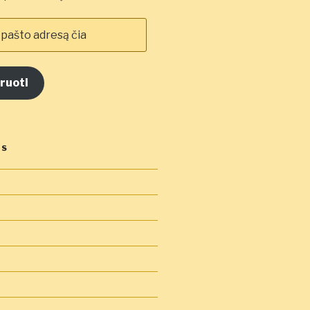
ruoti
OS