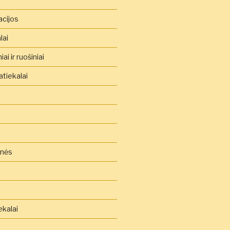
acijos
lai
ai ir ruošiniai
tiekalai
inės
ekalai