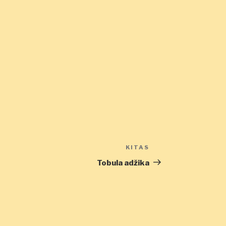
KITAS
Kitas
įrašas
Tobula adžika