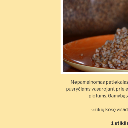
Nepamainomas patiekalas s
pusryčiams vasarojant prie e
pietums. Gamybą g
Grikių košę visa
1 stikl