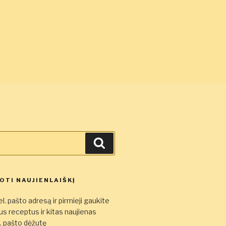
Ieškoti
TI NAUJIENLAIŠKĮ
l. pašto adresą ir pirmieji gaukite
s receptus ir kitas naujienas
el. pašto dėžutę