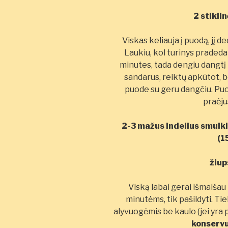
2 stikli
Viskas keliauja į puodą, jį d
Laukiu, kol turinys pradeda 
minutes, tada dengiu dangtį i
sandarus, reiktų apkūtot, b
puode su geru dangčiu. Puo
praėju
2-3 mažus indelius smulk
(1
žiup
Viską labai gerai išmaišau
minutėms, tik pašildyti. Tie
alyvuogėmis be kaulo (jei yra 
konservu