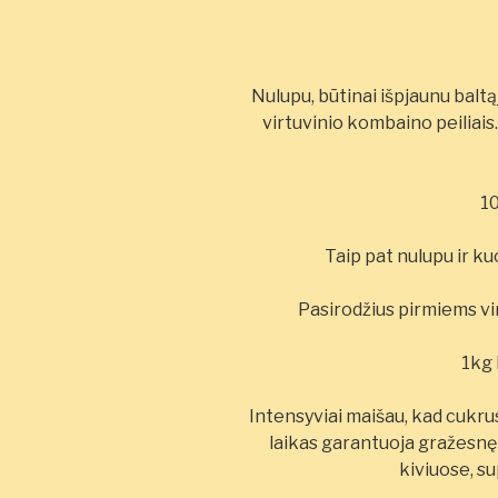
Nulupu, būtinai išpjaunu baltą
virtuvinio kombaino peiliais
1
Taip pat nulupu ir k
Pasirodžius pirmiems vi
1kg 
Intensyviai maišau, kad cukru
laikas garantuoja gražesnę 
kiviuose, su