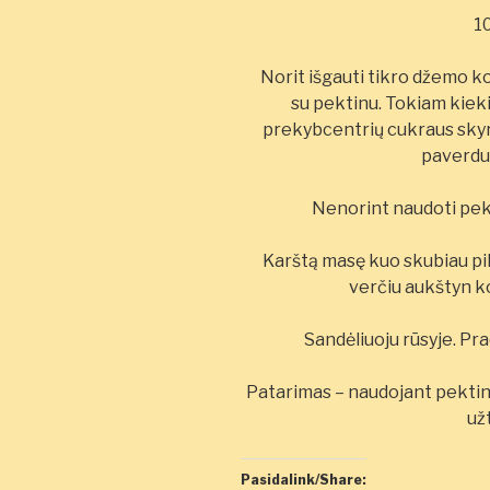
1
Norit išgauti tikro džemo ko
su pektinu. Tokiam kieki
prekybcentrių cukraus skyriu
paverdu 
Nenorint naudoti pekt
Karštą masę kuo skubiau pilst
verčiu aukštyn k
Sandėliuoju rūsyje. Pra
Patarimas – naudojant pektiną
už
Pasidalink/Share: