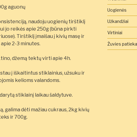
00g aguonų
Uogienės
Užkandžiai
nsistenciją, naudoju uogienių tirštiklį
ui jo reikės apie 250g (būna pirkti
Virtiniai
ose). Tirštiklį įmaišau į kivių masę ir
apie 2-3 minutes.
Žuvies patieka
ino, džemą tektų virti apie 4h.
au į iškaitintus stiklainius, užsuku ir
ojomis kelioms valandoms.
darytą stiklainį laikau šaldytuve.
, galima dėti mažiau cukraus, 2kg kivių
teks ir 700g.