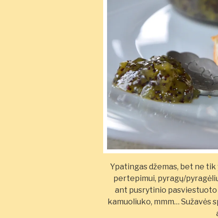
Ypatingas džemas, bet ne tik
pertepimui, pyragų/pyragėlių 
ant pusrytinio pasviestuoto
kamuoliuko, mmm… Sužavės spal