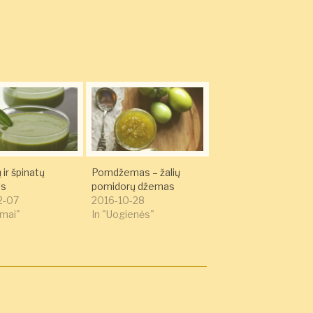
ir špinatų
Pomdžemas – žalių
is
pomidorų džemas
2-07
2016-10-28
imai"
In "Uogienės"