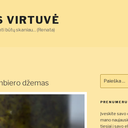
 VIRTUVĖ
ti būtų skaniau… (Renata)
Ieškoti:
 imbiero džemas
PRENUMERUO
Įveskite savo e
mano naujausiu
tiesiai į savo 