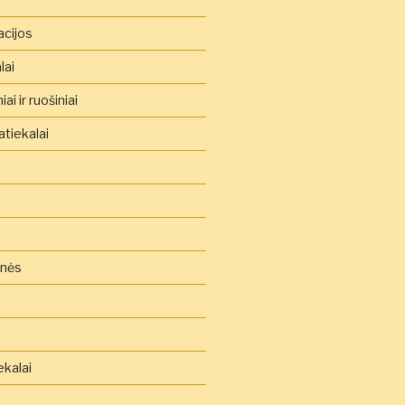
acijos
lai
ai ir ruošiniai
tiekalai
inės
ekalai