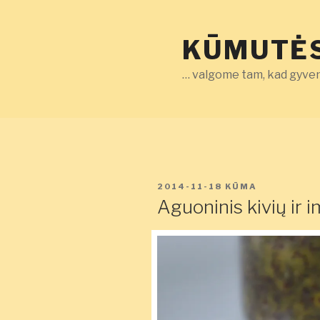
Eiti
prie
KŪMUTĖS
turinio
… valgome tam, kad gyven
PASKELBTA
2014-11-18
KŪMA
Aguoninis kivių ir