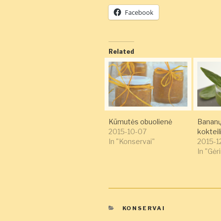
Facebook
Related
Kūmutės obuolienė
Bananų 
2015-10-07
kokteil
In "Konservai"
2015-1
In "Gėr
KATEGORIJOS
KONSERVAI