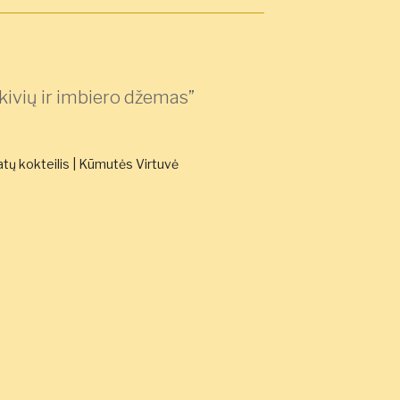
kivių ir imbiero džemas”
tų kokteilis | Kūmutės Virtuvė