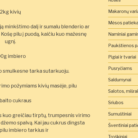
Makaronų vari
2kg kivių
Mėsos patieka
ją minkštimo dalį ir sumalu blenderio ar
. Košę pilu į puodą, kaičiu kuo mažesnę
Naminiai gamini
ugnį.
Paukštienos pa
00g imbiero
Pigiai ir tvariai
Pusryčiams
uo smulkesne tarka sutarkuoju.
Saldumynai
rimo požymiams kivių masėje, pilu
Salotos, mišra
balto cukraus
Sriubos
Sumuštiniai
s kuo greičiau tirptų, trumpesnis virimo
džemo spalvą. Kai jau cukrus dingsta
Šventiniai pati
pilu imbiero tarkius ir
Troškiniai