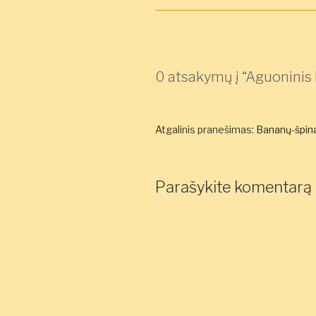
0 atsakymų į “Aguoninis 
Atgalinis pranešimas:
Bananų-špina
Parašykite komentarą