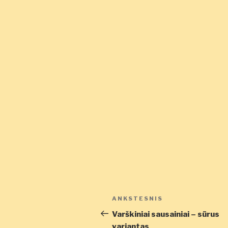
Navigacija
Ankstesnis
ANKSTESNIS
tarp
įrašas
Varškiniai sausainiai – sūrus
variantas