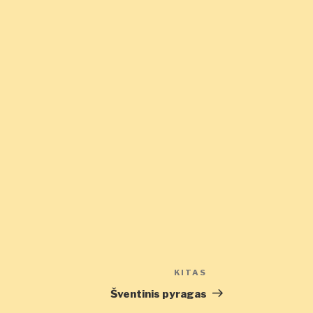
KITAS
Kitas
įrašas
Šventinis pyragas