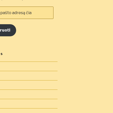
ruoti
OS