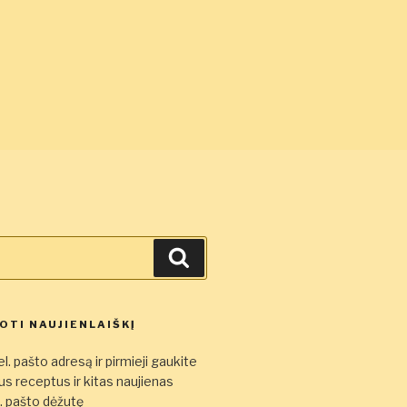
Ieškoti
TI NAUJIENLAIŠKĮ
l. pašto adresą ir pirmieji gaukite
s receptus ir kitas naujienas
el. pašto dėžutę