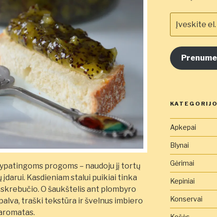
Įveskite
el.
pašto
adresą
Prenume
čia
KATEGORIJ
Apkepai
Blynai
Gėrimai
 ypatingoms progoms – naudoju jį tortų
įdarui. Kasdieniam stalui puikiai tinka
Kepiniai
 skrebučio. O šaukštelis ant plombyro
Konservai
va, traški tekstūra ir švelnus imbiero
aromatas.
Košės