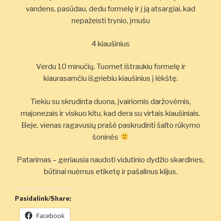
vandens, pasūdau, dedu formelę ir į ją atsargiai, kad
nepažeisti trynio, įmušu
4 kiaušinius
Verdu 10 minučių. Tuomet ištraukiu formelę ir
kiaurasamčiu išgriebiu kiaušinius į lėkštę.
Tiekiu su skrudinta duona, įvairiomis daržovėmis,
majonezais ir viskuo kitu, kad dera su virtais kiaušiniais.
Beje, vienas ragavusių prašė paskrudinti šalto rūkymo
šoninės
Patarimas – geriausia naudoti vidutinio dydžio skardines,
būtinai nuėmus etiketę ir pašalinus klijus.
Pasidalink/Share:
Facebook