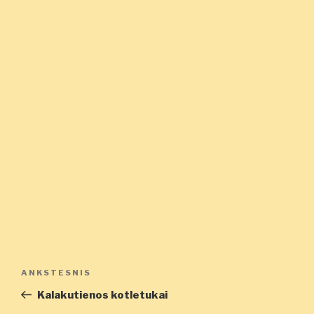
Navigacija
Ankstesnis
ANKSTESNIS
tarp
įrašas
Kalakutienos kotletukai
įrašų