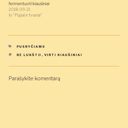
fermentuoti kiaušiniai
2018-09-21
In "Pigiai ir tvariai"
KATEGORIJOS
PUSRYČIAMS
ŽYMOS
BE LUKŠTO
,
VIRTI KIAUŠINIAI
Parašykite komentarą