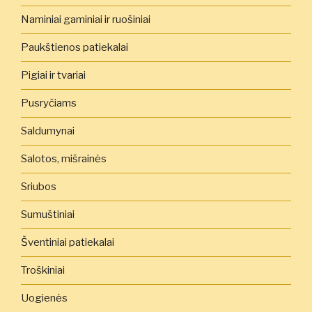
Naminiai gaminiai ir ruošiniai
Paukštienos patiekalai
Pigiai ir tvariai
Pusryčiams
Saldumynai
Salotos, mišrainės
Sriubos
Sumuštiniai
Šventiniai patiekalai
Troškiniai
Uogienės