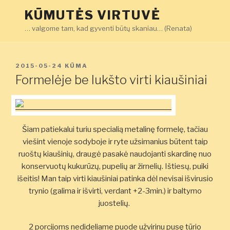
Eiti
KŪMUTĖS VIRTUVĖ
prie
… valgome tam, kad gyventi būtų skaniau… (Renata)
turinio
PASKELBTA
2015-05-24
KŪMA
Formelėje be lukšto virti kiaušiniai
Šiam patiekalui turiu specialią metalinę formelę, tačiau
viešint vienoje sodyboje ir ryte užsimanius būtent taip
ruoštų kiaušinių, draugė pasakė naudojanti skardinę nuo
konservuotų kukurūzų, pupelių ar žirnelių. Ištiesų, puiki
išeitis! Man taip virti kiaušiniai patinka dėl nevisai išvirusio
trynio (galima ir išvirti, verdant +2-3min.) ir baltymo
juostelių.
2 porcijoms nedideliame puode užvirinu pusę tūrio