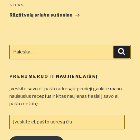
Kitas
KITAS
įrašas
Rūgštynių sriuba su šonine
Ieškoti:
Ieškot
PRENUMERUOTI NAUJIENLAIŠKĮ
Įveskite savo el. pašto adresą ir pirmieji gaukite mano
naujausius receptus ir kitas naujienas tiesiai į savo el.
pašto dėžutę
Įveskite
el.
pašto