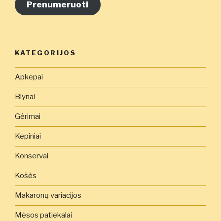
adresą
Prenumeruoti
čia
KATEGORIJOS
Apkepai
Blynai
Gėrimai
Kepiniai
Konservai
Košės
Makaronų variacijos
Mėsos patiekalai