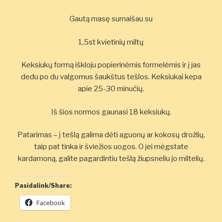
Gautą masę sumaišau su
1,5st kvietinių miltų
Keksiukų formą iškloju popierinėmis formelėmis ir į jas
dedu po du valgomus šaukštus tešlos. Keksiukai kepa
apie 25-30 minučių.
Iš šios normos gaunasi 18 keksiukų.
Patarimas – į tešlą galima dėti aguonų ar kokosų drožlių,
taip pat tinka ir šviežios uogos. O jei mėgstate
kardamoną, galite pagardintiu tešlą žiupsneliu jo miltelių.
Pasidalink/Share:
Facebook