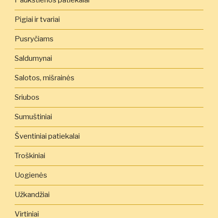
Paukštienos patiekalai
Pigiai ir tvariai
Pusryčiams
Saldumynai
Salotos, mišrainės
Sriubos
Sumuštiniai
Šventiniai patiekalai
Troškiniai
Uogienės
Užkandžiai
Virtiniai