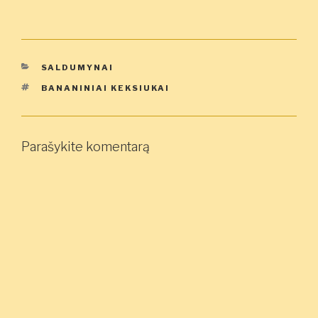
KATEGORIJOS
SALDUMYNAI
ŽYMOS
BANANINIAI KEKSIUKAI
Parašykite komentarą