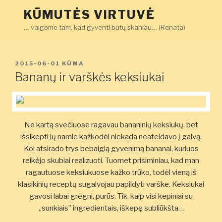
Eiti
KŪMUTĖS VIRTUVĖ
prie
… valgome tam, kad gyventi būtų skaniau… (Renata)
turinio
PASKELBTA
2015-06-01
KŪMA
Bananų ir varškės keksiukai
Ne kartą svečiuose ragavau bananinių keksiukų, bet
išsikepti jų namie kažkodėl niekada neateidavo į galvą.
Kol atsirado trys bebaigią gyvenimą bananai, kuriuos
reikėjo skubiai realizuoti. Tuomet prisiminiau, kad man
ragautuose keksiukuose kažko trūko, todėl vieną iš
klasikinių receptų sugalvojau papildyti varške. Keksiukai
gavosi labai grėgni, purūs. Tik, kaip visi kepiniai su
„sunkiais” ingredientais, iškepę subliūkšta…