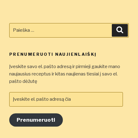
Ieškoti:
Ieškot
PRENUMERUOTI NAUJIENLAIŠKĮ
Įveskite savo el. pašto adresą ir pirmieji gaukite mano
naujausius receptus ir kitas naujienas tiesiai į savo el.
pašto dėžutę
Įveskite
el.
pašto
adresą
Prenumeruoti
čia