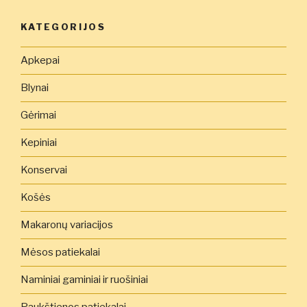
KATEGORIJOS
Apkepai
Blynai
Gėrimai
Kepiniai
Konservai
Košės
Makaronų variacijos
Mėsos patiekalai
Naminiai gaminiai ir ruošiniai