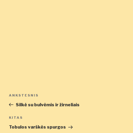
Navigacija
Ankstesnis
ANKSTESNIS
tarp
įrašas
Silkė su bulvėmis ir žirneliais
įrašų
Kitas
KITAS
įrašas
Tobulos varškės spurgos