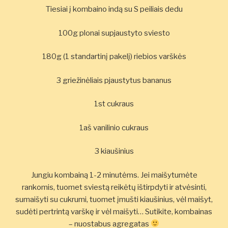
Tiesiai į kombaino indą su S peiliais dedu
100g plonai supjaustyto sviesto
180g (1 standartinį pakelį) riebios varškės
3 griežinėliais pjaustytus bananus
1st cukraus
1aš vanilinio cukraus
3 kiaušinius
Jungiu kombainą 1-2 minutėms. Jei maišytumėte
rankomis, tuomet sviestą reikėtų ištirpdyti ir atvėsinti,
sumaišyti su cukrumi, tuomet įmušti kiaušinius, vėl maišyt,
sudėti pertrintą varškę ir vėl maišyti… Sutikite, kombainas
– nuostabus agregatas