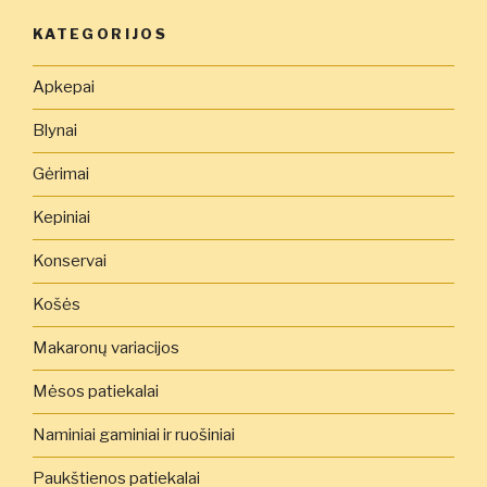
KATEGORIJOS
Apkepai
Blynai
Gėrimai
Kepiniai
Konservai
Košės
Makaronų variacijos
Mėsos patiekalai
Naminiai gaminiai ir ruošiniai
Paukštienos patiekalai