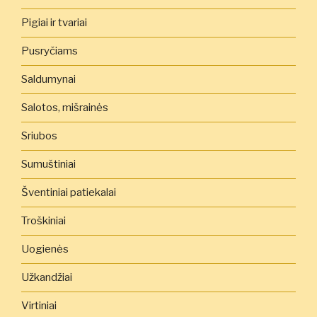
Pigiai ir tvariai
Pusryčiams
Saldumynai
Salotos, mišrainės
Sriubos
Sumuštiniai
Šventiniai patiekalai
Troškiniai
Uogienės
Užkandžiai
Virtiniai