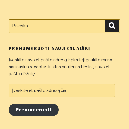
Ieškoti:
Ieškot
PRENUMERUOTI NAUJIENLAIŠKĮ
Įveskite savo el. pašto adresą ir pirmieji gaukite mano
naujausius receptus ir kitas naujienas tiesiai į savo el.
pašto dėžutę
Įveskite
el.
pašto
adresą
Prenumeruoti
čia