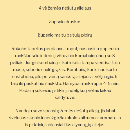
4 vš žemės riešutų aliejaus
žiupsnio druskos
žiupsnio maltų baltųjų pipirų
Rukolos lapelius perplaunu, truputį nusausinu popieriniu
rankšluosčiu ir dedu į virtuvinio komabaino indą su S
peiliais. Jungiu kombainą ir, kai rukola tampa vientisa žalia
mase, suberiu saulėgrąžas. Kombainą karts nuo karto
sustabdau, pilu po vieną šaukštą aliejaus ir vėl jungiu. Ir
taip iki paskutinio šaukšto. Gamyba trunka apie 4-5 min.
Padažą sukrečiu į stiklinį indelį, kurį vėliau laikau
šaldytuve.
Naudoju savo spaustą žemės riešutų aliejų, jis labai
švelnaus skonio ir neužgožia rukolos aitrumo ir aromato, o
iš pirktinių labiausiai tiks alyvuogių aliejus.