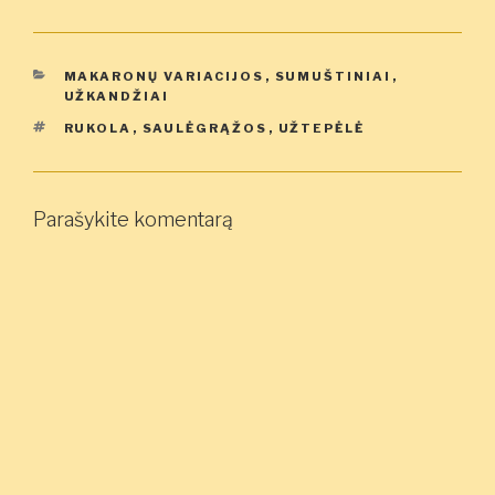
KATEGORIJOS
MAKARONŲ VARIACIJOS
,
SUMUŠTINIAI
,
UŽKANDŽIAI
ŽYMOS
RUKOLA
,
SAULĖGRĄŽOS
,
UŽTEPĖLĖ
Parašykite komentarą