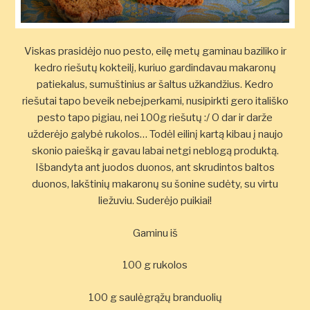
Viskas prasidėjo nuo pesto, eilę metų gaminau baziliko ir
kedro riešutų kokteilį, kuriuo gardindavau makaronų
patiekalus, sumuštinius ar šaltus užkandžius. Kedro
riešutai tapo beveik nebeįperkami, nusipirkti gero itališko
pesto tapo pigiau, nei 100g riešutų :/ O dar ir darže
užderėjo galybė rukolos… Todėl eilinį kartą kibau į naujo
skonio paiešką ir gavau labai netgi neblogą produktą.
Išbandyta ant juodos duonos, ant skrudintos baltos
duonos, lakštinių makaronų su šonine sudėty, su virtu
liežuviu. Suderėjo puikiai!
Gaminu iš
100 g rukolos
100 g saulėgrąžų branduolių