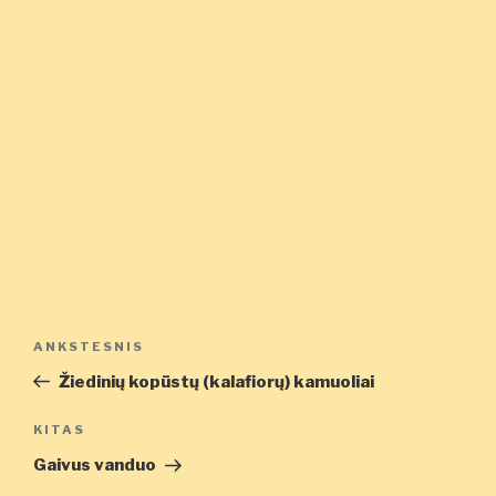
Navigacija
Ankstesnis
ANKSTESNIS
tarp
įrašas
Žiedinių kopūstų (kalafiorų) kamuoliai
įrašų
Kitas
KITAS
įrašas
Gaivus vanduo