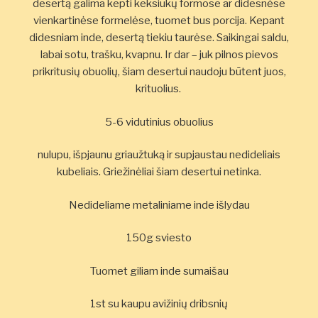
desertą galima kepti keksiukų formose ar didesnėse
vienkartinėse formelėse, tuomet bus porcija. Kepant
didesniam inde, desertą tiekiu taurėse. Saikingai saldu,
labai sotu, trašku, kvapnu. Ir dar – juk pilnos pievos
prikritusių obuolių, šiam desertui naudoju būtent juos,
krituolius.
5-6 vidutinius obuolius
nulupu, išpjaunu griaužtuką ir supjaustau nedideliais
kubeliais. Griežinėliai šiam desertui netinka.
Nedideliame metaliniame inde išlydau
150g sviesto
Tuomet giliam inde sumaišau
1st su kaupu avižinių dribsnių