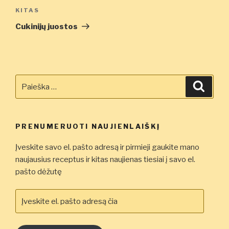
Kitas
KITAS
įrašas
Cukinijų juostos
Ieškoti:
Ieškot
PRENUMERUOTI NAUJIENLAIŠKĮ
Įveskite savo el. pašto adresą ir pirmieji gaukite mano
naujausius receptus ir kitas naujienas tiesiai į savo el.
pašto dėžutę
Įveskite
el.
pašto