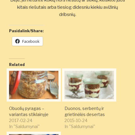
Beje, jei neturite kokių nors riešutų ar sėklų, keiskite juos
kitais riešutais arba tiesiog didesniu kiekiu avižinių
dribsnių.
Pasidalink/Share:
Facebook
Related
Obuolių pyragas –
Duonos, serbentų ir
variantas stiklainyje
grietinėlės desertas
2017-02-24
2015-10-24
In "Saldumynai"
In "Saldumynai"