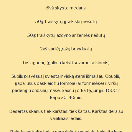
6vš skysto medaus
50g traiškytų graikiškų riešutų
50g traiškytų lazdyno ar žemės riešutų
2vš saulėgrąžų branduolių
1vš aguonų (galima keisti sezamo sėklomis)
Supilu pravėsusį sviestą ir viską gerai išmaišau. Obuolių
gabaliukus paskleidžiu formoje (ar formelėse) ir viršų
padengiu dribsnių mase. Šaunu į orkaitę, jungiu 150C ir
kepu 30-40min.
Desertas skanus tiek karštas, tiek šaltas. Karštas dera su
vaniliniais ledais.