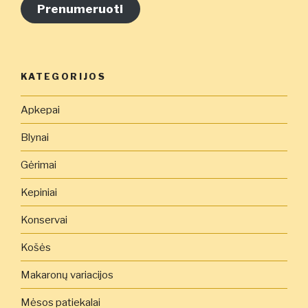
adresą
Prenumeruoti
čia
KATEGORIJOS
Apkepai
Blynai
Gėrimai
Kepiniai
Konservai
Košės
Makaronų variacijos
Mėsos patiekalai