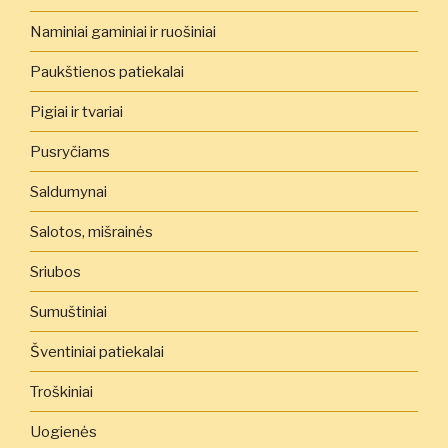
Naminiai gaminiai ir ruošiniai
Paukštienos patiekalai
Pigiai ir tvariai
Pusryčiams
Saldumynai
Salotos, mišrainės
Sriubos
Sumuštiniai
Šventiniai patiekalai
Troškiniai
Uogienės