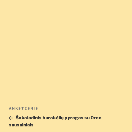
Navigacija
Ankstesnis
ANKSTESNIS
tarp
įrašas
Šokoladinis burokėlių pyragas su Oreo
įrašų
sausainiais