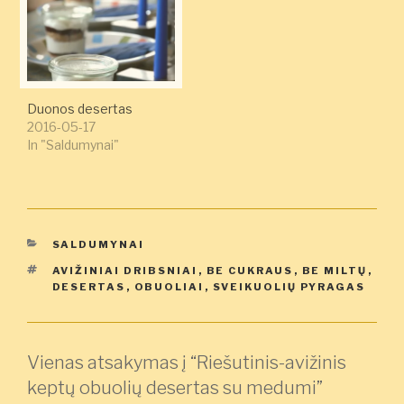
Duonos desertas
2016-05-17
In "Saldumynai"
KATEGORIJOS
SALDUMYNAI
ŽYMOS
AVIŽINIAI DRIBSNIAI
,
BE CUKRAUS
,
BE MILTŲ
,
DESERTAS
,
OBUOLIAI
,
SVEIKUOLIŲ PYRAGAS
Vienas atsakymas į “Riešutinis-avižinis
keptų obuolių desertas su medumi”