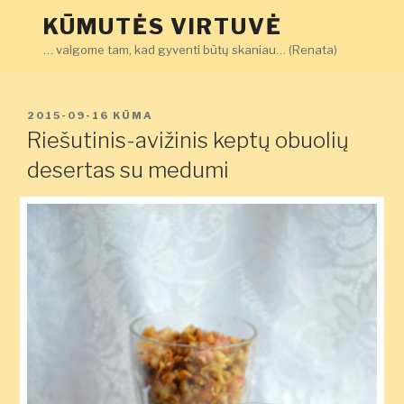
Eiti
KŪMUTĖS VIRTUVĖ
prie
… valgome tam, kad gyventi būtų skaniau… (Renata)
turinio
PASKELBTA
2015-09-16
KŪMA
Riešutinis-avižinis keptų obuolių
desertas su medumi