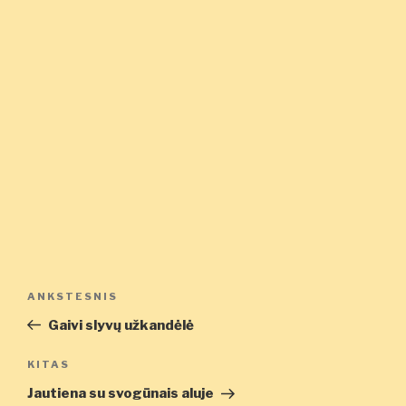
Navigacija
Ankstesnis
ANKSTESNIS
tarp
įrašas
Gaivi slyvų užkandėlė
įrašų
Kitas
KITAS
įrašas
Jautiena su svogūnais aluje