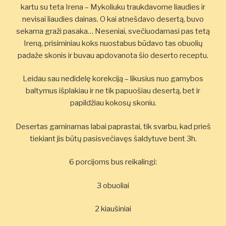
kartu su teta Irena – Mykoliuku traukdavome liaudies ir
nevisai liaudies dainas. O kai atnešdavo desertą, buvo
sekama graži pasaka… Neseniai, svečiuodamasi pas tetą
Ireną, prisiminiau koks nuostabus būdavo tas obuolių
padaže skonis ir buvau apdovanota šio deserto receptu.
Leidau sau nedidelę korekciją – likusius nuo gamybos
baltymus išplakiau ir ne tik papuošiau desertą, bet ir
papildžiau kokosų skoniu.
Desertas gaminamas labai paprastai, tik svarbu, kad prieš
tiekiant jis būtų pasisvečiavęs šaldytuve bent 3h.
6 porcijoms bus reikalingi:
3 obuoliai
2 kiaušiniai