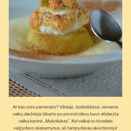
Ar kas nors pamenate? Vilniuje, Justiniškėse, viename
vaikų darželyje iškarto po perestroikos buvo atidaryta
vaikų kavinė „Mykoliukas”. Kol vaikai su tėveliais
valgydavo skanumynus, aš tampydavau akordeoną ir