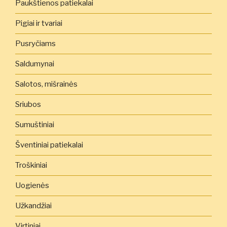
Paukštienos patiekalai
Pigiai ir tvariai
Pusryčiams
Saldumynai
Salotos, mišrainės
Sriubos
Sumuštiniai
Šventiniai patiekalai
Troškiniai
Uogienės
Užkandžiai
Virtiniai