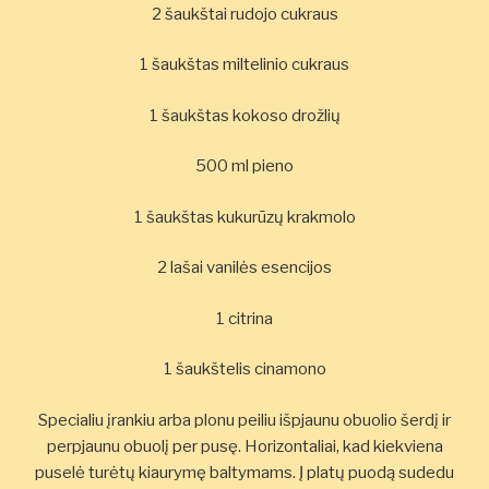
2 šaukštai rudojo cukraus
1 šaukštas miltelinio cukraus
1 šaukštas kokoso drožlių
500 ml pieno
1 šaukštas kukurūzų krakmolo
2 lašai vanilės esencijos
1 citrina
1 šaukštelis cinamono
Specialiu įrankiu arba plonu peiliu išpjaunu obuolio šerdį ir
perpjaunu obuolį per pusę. Horizontaliai, kad kiekviena
puselė turėtų kiaurymę baltymams. Į platų puodą sudedu