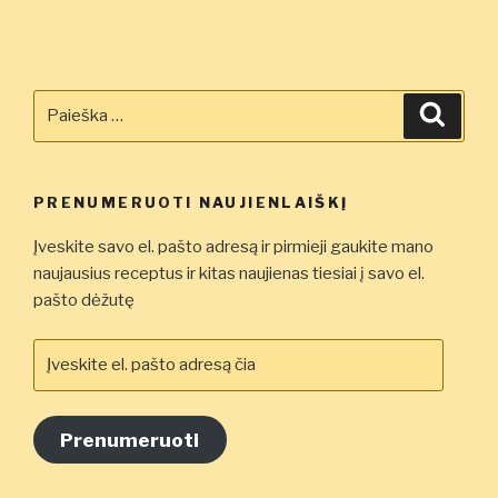
Ieškoti:
Ieškot
PRENUMERUOTI NAUJIENLAIŠKĮ
Įveskite savo el. pašto adresą ir pirmieji gaukite mano
naujausius receptus ir kitas naujienas tiesiai į savo el.
pašto dėžutę
Įveskite
el.
pašto
adresą
Prenumeruoti
čia