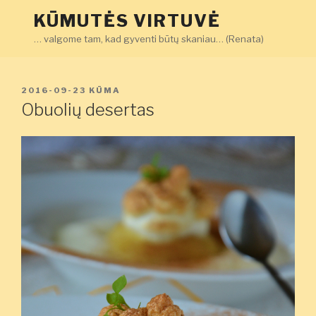
Eiti
KŪMUTĖS VIRTUVĖ
prie
… valgome tam, kad gyventi būtų skaniau… (Renata)
turinio
PASKELBTA
2016-09-23
KŪMA
Obuolių desertas