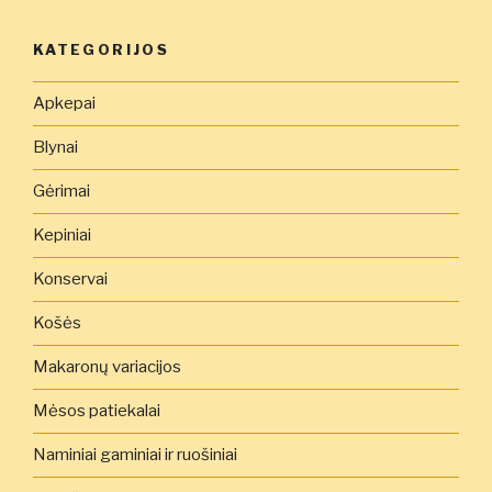
KATEGORIJOS
Apkepai
Blynai
Gėrimai
Kepiniai
Konservai
Košės
Makaronų variacijos
Mėsos patiekalai
Naminiai gaminiai ir ruošiniai