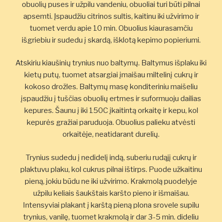
obuolių puses ir užpilu vandeniu, obuoliai turi būti pilnai
apsemti. Įspaudžiu citrinos sultis, kaitinu iki užvirimo ir
tuomet verdu apie 10 min. Obuolius kiaurasamčiu
išgriebiu ir sudedu į skardą, išklotą kepimo popieriumi.
Atskiriu kiaušinių trynius nuo baltymų. Baltymus išplaku iki
kietų putų, tuomet atsargiai įmaišau miltelinį cukrų ir
kokoso drožles. Baltymų masę konditeriniu maišeliu
įspaudžiu į tuščias obuolių ertmes ir suformuoju dailias
kepures. Šaunu į iki 150C įkaitintą orkaitę ir kepu, kol
kepurės gražiai paruduoja. Obuolius palieku atvėsti
orkaitėje, neatidarant durelių.
Trynius sudedu į nedidelį indą, suberiu rudąjį cukrų ir
plaktuvu plaku, kol cukrus pilnai ištirps. Puode užkaitinu
pieną, jokiu būdu ne iki užvirimo. Krakmolą puodelyje
užpilu keliais šaukštais karšto pieno ir išmaišau.
Intensyviai plakant į karštą pieną plona srovele supilu
trynius, vanilę, tuomet krakmolą ir dar 3-5 min. dideliu