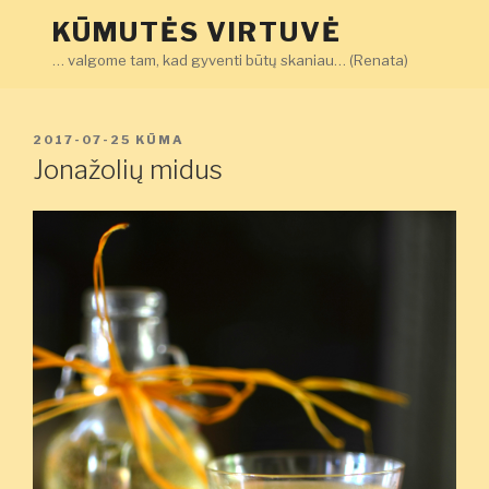
Eiti
KŪMUTĖS VIRTUVĖ
prie
… valgome tam, kad gyventi būtų skaniau… (Renata)
turinio
PASKELBTA
2017-07-25
KŪMA
Jonažolių midus