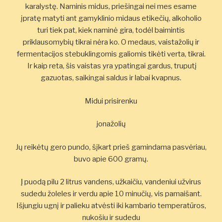
karalystę. Naminis midus, priešingai nei mes esame
įpratę matyti ant gamyklinio midaus etikečių, alkoholio
turi tiek pat, kiek naminė gira, todėl baimintis
priklausomybių tikrai nėra ko. O medaus, vaistažolių ir
fermentacijos stebuklingomis galiomis tikėti verta, tikrai.
Ir kaip reta, šis vaistas yra ypatingai gardus, truputį
gazuotas, saikingai saldus ir labai kvapnus.
Midui prisirenku
jonažolių
Jų reikėtų gero pundo, šįkart prieš gamindama pasvėriau,
buvo apie 600 gramų.
Į puodą pilu 2 litrus vandens, užkaičiu, vandeniui užvirus
sudedu žoleles ir verdu apie 10 minučių, vis pamaišant.
Išjungiu ugnį ir palieku atvėsti iki kambario temperatūros,
nukošiu ir sudedu