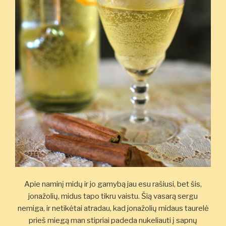
Apie naminį midų ir jo gamybą jau esu rašiusi, bet šis,
jonažolių, midus tapo tikru vaistu. Šią vasarą sergu
nemiga, ir netikėtai atradau, kad jonažolių midaus taurelė
prieš miegą man stipriai padeda nukeliauti į sapnų