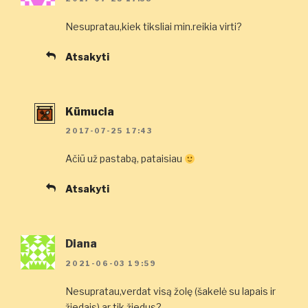
Nesupratau,kiek tiksliai min.reikia virti?
Atsakyti
Kūmucia
2017-07-25 17:43
Ačiū už pastabą, pataisiau
Atsakyti
Diana
2021-06-03 19:59
Nesupratau,verdat visą žolę (šakelė su lapais ir
žiedais) ar tik žiedus?