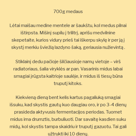
700g medaus
Lėtai maišau medine mentele ar šaukštu, kol medus pilnai
ištirpsta. Mišinį supilu į trilitrį, aprišu medvilnine
skepetaite, kurios vidury prieš tai iškerpu skylę ir per ją į
skystį merkiu šviežią lazdyno šaką, geriausia nužievintą .
Stiklainį dedu pačioje šilčiausioje namų vietoje – virš
radiatoriaus, šalia viryklės ar pan. Vasarinis midus labai
smagiai įrūgsta kaitrioje saulėje, ir midus iš tiesų būna
truputį kitoks.
Kiekvieną dieną bent kelis kartus pagaliuką smagiai
išsuku, kad skystis gautų kuo daugiau oro, ir po 3-4 dienų
prasideda aktyvusis fermentacijos periodas. Tuomet
midus ima drumztis, burbuliuoti. Dar savaitę kasdien suku
midų, kol skystis tampa skaidriu ir truputį gazuotu. Tai gali
užtrukti iki 10 dienų.