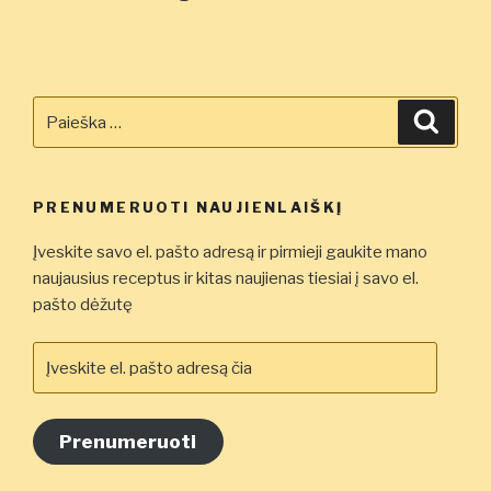
Ieškoti:
Ieškot
PRENUMERUOTI NAUJIENLAIŠKĮ
Įveskite savo el. pašto adresą ir pirmieji gaukite mano
naujausius receptus ir kitas naujienas tiesiai į savo el.
pašto dėžutę
Įveskite
el.
pašto
adresą
Prenumeruoti
čia