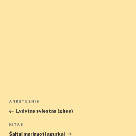
Navigacija
Ankstesnis
ANKSTESNIS
tarp
įrašas
Lydytas sviestas (ghee)
įrašų
Kitas
KITAS
įrašas
Šaltai marinuoti agurkai