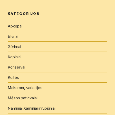
KATEGORIJOS
Apkepai
Blynai
Gėrimai
Kepiniai
Konservai
Košės
Makaronų variacijos
Mėsos patiekalai
Naminiai gaminiai ir ruošiniai