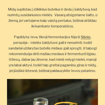
Midų supilstau į stiklinius butelius ir dedu į šaldytuvą, kad
nurimtų susidariusios mielės. Vasarą atsigeriame šalto, o
žiemą, jei vartojame kaip vaistą peršalus, būtinai atšildau
iki kambario temperatūros.
Papildyta: Ieva, tikroji fermentacijos fėja iš
Slėnio
,
perspėja – mielės šaldytuve gali ir nenurimti, todėl
sandariai uždarytas butelis midaus gali sprogti. Ji taipogi
rekomenduoja dėti mažiau medaus ir fermentuoti ilgiau.
Ištiesų, dabar jau žinome, kad mielė nelygi mielei, manoji
yra labai aktyvi, todėl taip greitai pagaminu giras ir midų,
jei jūsiškė lėtesnė, būtinai paklausykite Ievos patarimo.