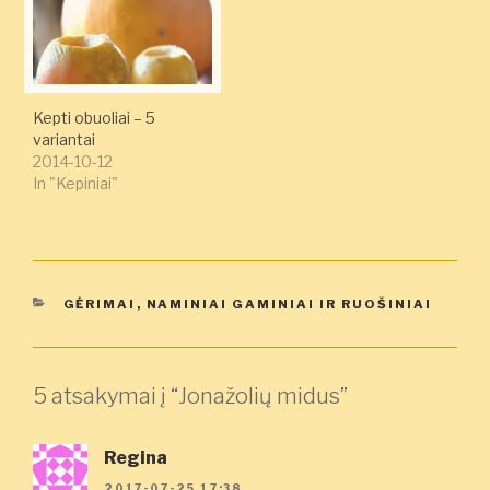
Kepti obuoliai – 5
variantai
2014-10-12
In "Kepiniai"
KATEGORIJOS
GĖRIMAI
,
NAMINIAI GAMINIAI IR RUOŠINIAI
5 atsakymai į “Jonažolių midus”
Regina
2017-07-25 17:38