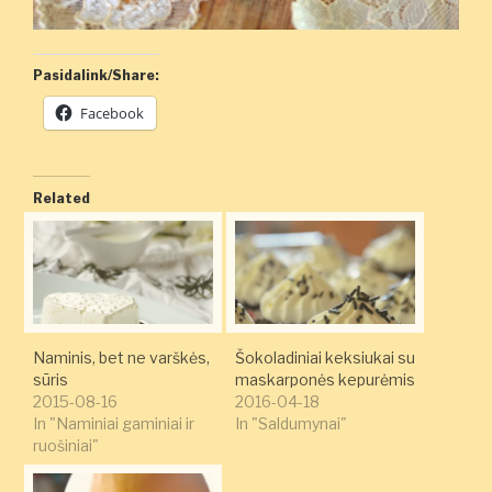
Pasidalink/Share:
Facebook
Related
Naminis, bet ne varškės,
Šokoladiniai keksiukai su
sūris
maskarponės kepurėmis
2015-08-16
2016-04-18
In "Naminiai gaminiai ir
In "Saldumynai"
ruošiniai"