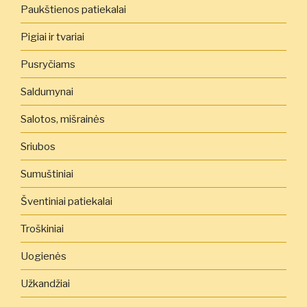
Paukštienos patiekalai
Pigiai ir tvariai
Pusryčiams
Saldumynai
Salotos, mišrainės
Sriubos
Sumuštiniai
Šventiniai patiekalai
Troškiniai
Uogienės
Užkandžiai