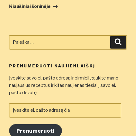
įrašas
Kiaušiniai šoninėje
Ieškoti:
Ieškot
PRENUMERUOTI NAUJIENLAIŠKĮ
Įveskite savo el. pašto adresą ir pirmieji gaukite mano
naujausius receptus ir kitas naujienas tiesiai į savo el.
pašto dėžutę
Įveskite
el.
pašto
adresą
Prenumeruoti
čia