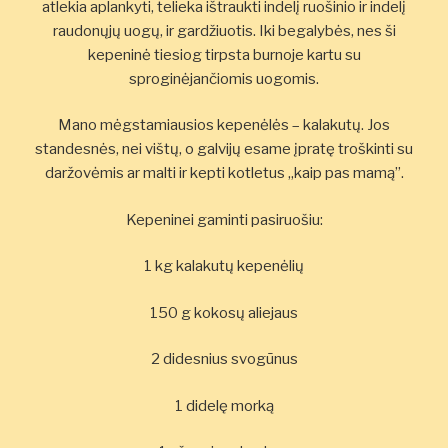
atlekia aplankyti, telieka ištraukti indelį ruošinio ir indelį
raudonųjų uogų, ir gardžiuotis. Iki begalybės, nes ši
kepeninė tiesiog tirpsta burnoje kartu su
sproginėjančiomis uogomis.
Mano mėgstamiausios kepenėlės – kalakutų. Jos
standesnės, nei vištų, o galvijų esame įpratę troškinti su
daržovėmis ar malti ir kepti kotletus „kaip pas mamą”.
Kepeninei gaminti pasiruošiu:
1 kg kalakutų kepenėlių
150 g kokosų aliejaus
2 didesnius svogūnus
1 didelę morką