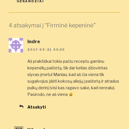
UŽKANDŽIAI
4 atsakymai į “Firminė kepeninė”
Indre
2017-09-21 05:30
Aš praktiškai tokiu pačiu receptu gaminu
kepenėlių paštetą, tik dar kelias džiovintas
slyvas įmetu! Maniau, kad aš čia viena tik
sugalvojus įdėti kokosų aliejų į paštetą ir atradus
puikų derinį (visi kas ragavo sakė, kad nerealu).
Pasirodo, ne aš viena
Atsakyti