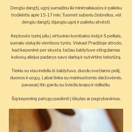
Dengiu dangtį, ugnį sumažinu iki minimaliausios ir palieku
troškintis apie 15-17 min. Tuomet suberiu čiobrelius, vėl
dengiu dangtį, išjungiu ugnį ir palieku atvėsti.
Keptuvės turinį pilu į virtuvinio kombaino indą ir S peiliais,
sumalu viską iki vientisos tyrės. Viskas! Pradžioje atrodo,
kad kepeninė per skysta, tačiau šaldytuve stingdamas
kokosų aliejus padarys savo darbą ir sutvirtins tekstūrą.
Tiekiu su visu indeliu iš šaldytuvo, duodu svečiams peilį,
duonos ir uogų. Labai tinka su marinuotomis daržovėmis,
pavasarį itin gardu su šviežiu krapu ir ridikėliu.
Šią kepeninę patogu pasiimti į iškylas ar pagrybavimus.