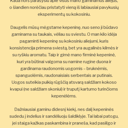
Kada nors parašysiu apie visus mano gaminamus aliejus,
o šiandien norėčiau pristatyti vieną iš labiausiai pavykusių
eksperimentų su kokosiniu.
Daugelis mūsų mėgstame kepeninę, nuo seno ji būdavo
gaminama su taukais, vėliau su sviestu. O man kilo idėja
pagaminti kepeninę su kokosiniu aliejumi, kuris
konsistencija primena sviestą, bet yra augalinės kilmės ir
su ryškiu aromatu. Taip ir gimė mano firminė kepeninė,
kuri yra būtinai valgoma su namine rugine duona ir
gardinama raudonomis uogomis – bruknėmis,
spanguolėmis, raudonaisiais serbentais ar putinais.
Uogos suteikia puikią rūgščią atsvarą saldžiam kokoso
kvapui (ne saldžiam skoniui) ir truputį kartumo turinčioms
kepenėlėms.
Dažniausiai gaminu didesnį kiekį, nes dalį kepeninės
sudedu į indelius ir sandėliuoju šaldiklyje. Tai labai patogu,
jei staiga kažkas paskambina ir praneša, kad pasiilgo ir