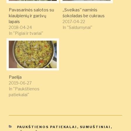
Pavasarinės salotos su
„Sveikas” naminis
kiaulpienių ir garšvų
šokoladas be cukraus
lapais
2017-04-22
2018-04-24
In "Saldumynai"
In "Pigiai ir tvariai"
Paelija
2019-06-27
In "Paukštienos
patiekalai"
KATEGORIJOS
PAUKŠTIENOS PATIEKALAI
,
SUMUŠTINIAI
,