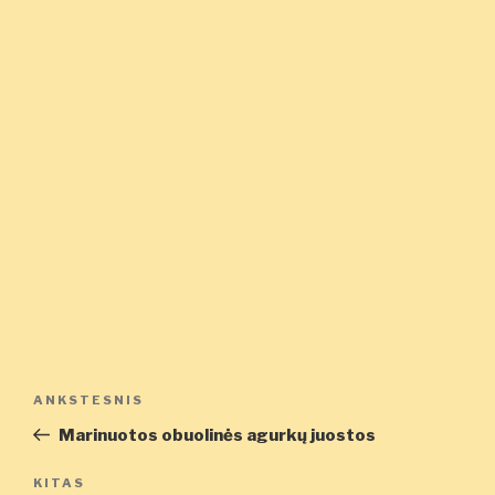
Navigacija
Ankstesnis
ANKSTESNIS
tarp
įrašas
Marinuotos obuolinės agurkų juostos
įrašų
Kitas
KITAS