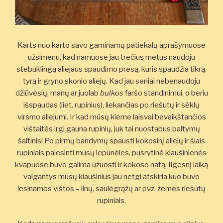
Karts nuo karto savo gaminamų patiekalų aprašymuose
užsimenu, kad namuose jau trečius metus naudoju
stebuklingą aliejaus spaudimo presą, kuris spaudžia tikrą,
tyrą ir gryno skonio aliejų. Kad jau seniai nebenaudoju
džiūvėsių, manų ar juolab
bulkos
faršo standinimui, o beriu
išspaudas (liet. rupinius), liekančias po riešutų ir sėklų
virsmo aliejumi. Ir kad mūsų kieme laisvai bevaikštančios
vištaitės irgi gauna rupinių, juk tai nuostabus baltymų
šaltinis! Po pirmų bandymų spausti kokosinį aliejų ir šiais
rupiniais palesinti mūsų lepūnėles, pusrytinė kiaušinienės
kvapuose buvo galima užuosti ir kokoso natą. Ilgesnį laiką
valgantys mūsų kiaušinius jau netgi atskiria kuo buvo
lesinamos vištos – linų, saulėgrąžų ar pvz. žemės riešutų
rupiniais.