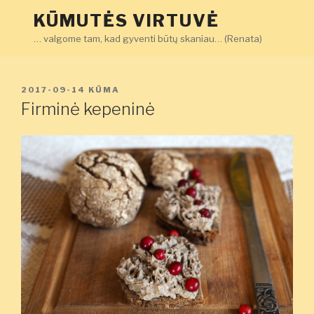
Eiti
KŪMUTĖS VIRTUVĖ
prie
… valgome tam, kad gyventi būtų skaniau… (Renata)
turinio
PASKELBTA
2017-09-14
KŪMA
Firminė kepeninė