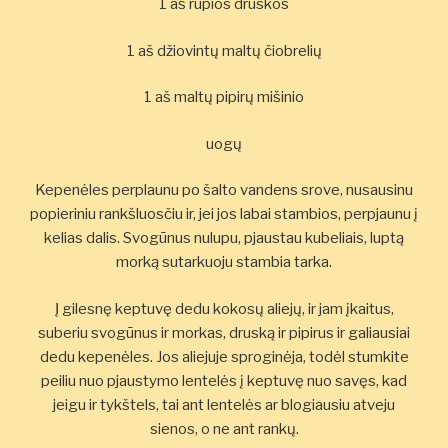
1 aš rupios druskos
1 aš džiovintų maltų čiobrelių
1 aš maltų pipirų mišinio
uogų
Kepenėles perplaunu po šalto vandens srove, nusausinu
popieriniu rankšluosčiu ir, jei jos labai stambios, perpjaunu į
kelias dalis. Svogūnus nulupu, pjaustau kubeliais, luptą
morką sutarkuoju stambia tarka.
Į gilesnę keptuvę dedu kokosų aliejų, ir jam įkaitus,
suberiu svogūnus ir morkas, druską ir pipirus ir galiausiai
dedu kepenėles. Jos aliejuje sproginėja, todėl stumkite
peiliu nuo pjaustymo lentelės į keptuvę nuo savęs, kad
jeigu ir tykštels, tai ant lentelės ar blogiausiu atveju
sienos, o ne ant rankų.