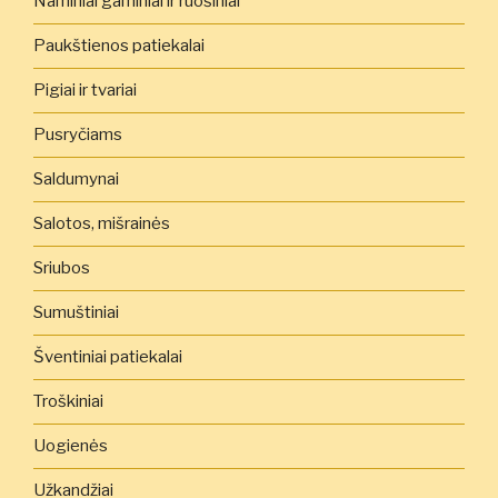
Naminiai gaminiai ir ruošiniai
Paukštienos patiekalai
Pigiai ir tvariai
Pusryčiams
Saldumynai
Salotos, mišrainės
Sriubos
Sumuštiniai
Šventiniai patiekalai
Troškiniai
Uogienės
Užkandžiai