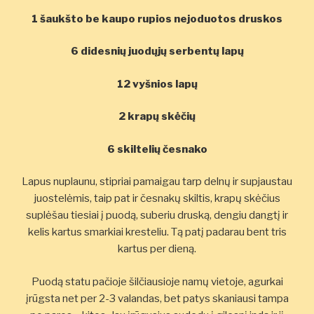
1 šaukšto be kaupo rupios nejoduotos druskos
6 didesnių juodųjų serbentų lapų
12 vyšnios lapų
2 krapų skėčių
6 skiltelių česnako
Lapus nuplaunu, stipriai pamaigau tarp delnų ir supjaustau
juostelėmis, taip pat ir česnakų skiltis, krapų skėčius
suplėšau tiesiai į puodą, suberiu druską, dengiu dangtį ir
kelis kartus smarkiai kresteliu. Tą patį padarau bent tris
kartus per dieną.
Puodą statu pačioje šilčiausioje namų vietoje, agurkai
įrūgsta net per 2-3 valandas, bet patys skaniausi tampa