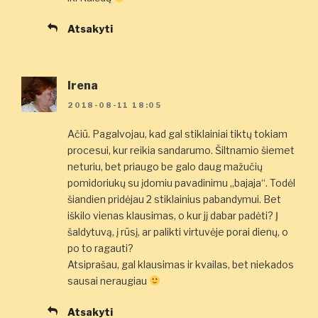
Atsakyti
Irena
2018-08-11 18:05
Ačiū. Pagalvojau, kad gal stiklainiai tiktų tokiam
procesui, kur reikia sandarumo. Šiltnamio šiemet
neturiu, bet priaugo be galo daug mažučių
pomidoriukų su įdomiu pavadinimu „bajaja“. Todėl
šiandien pridėjau 2 stiklainius pabandymui. Bet
iškilo vienas klausimas, o kur jį dabar padėti? Į
šaldytuvą, į rūsį, ar palikti virtuvėje porai dienų, o
po to ragauti?
Atsiprašau, gal klausimas ir kvailas, bet niekados
sausai neraugiau
Atsakyti