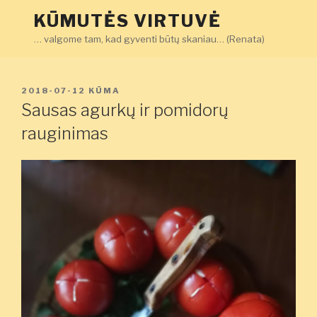
Eiti
KŪMUTĖS VIRTUVĖ
prie
… valgome tam, kad gyventi būtų skaniau… (Renata)
turinio
PASKELBTA
2018-07-12
KŪMA
Sausas agurkų ir pomidorų
rauginimas