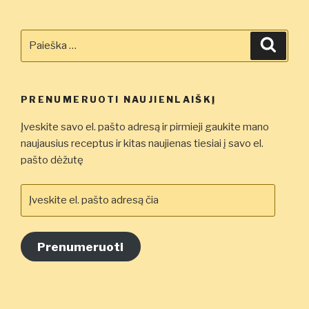
Ieškoti:
Ieškot
PRENUMERUOTI NAUJIENLAIŠKĮ
Įveskite savo el. pašto adresą ir pirmieji gaukite mano
naujausius receptus ir kitas naujienas tiesiai į savo el.
pašto dėžutę
Įveskite
el.
pašto
adresą
Prenumeruoti
čia