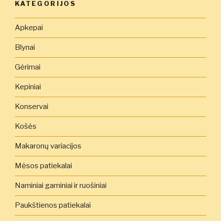
KATEGORIJOS
Apkepai
Blynai
Gėrimai
Kepiniai
Konservai
Košės
Makaronų variacijos
Mėsos patiekalai
Naminiai gaminiai ir ruošiniai
Paukštienos patiekalai