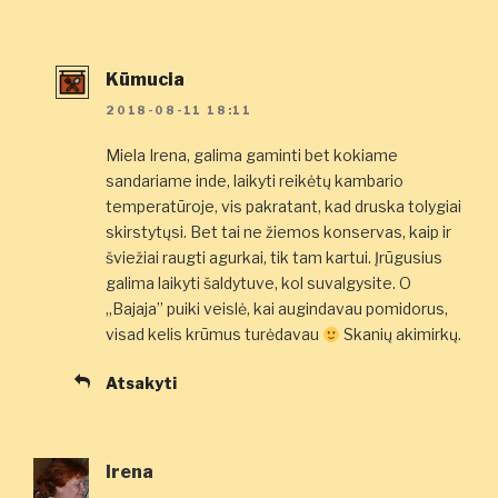
Kūmucia
2018-08-11 18:11
Miela Irena, galima gaminti bet kokiame
sandariame inde, laikyti reikėtų kambario
temperatūroje, vis pakratant, kad druska tolygiai
skirstytųsi. Bet tai ne žiemos konservas, kaip ir
šviežiai raugti agurkai, tik tam kartui. Įrūgusius
galima laikyti šaldytuve, kol suvalgysite. O
„Bajaja” puiki veislė, kai augindavau pomidorus,
visad kelis krūmus turėdavau
Skanių akimirkų.
Atsakyti
Irena