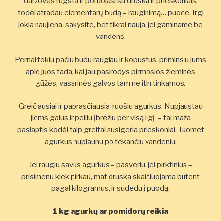
daržovės rūgsta ir poruojasi su druska ir prieskoniais,
todėl atradau elementarų būdą – rauginimą… puode. Irgi
jokia naujiena, sakysite, bet tikrai nauja, jei gaminame be
vandens.
Pernai tokiu pačiu būdu raugiau ir kopūstus, priminsiu jums
apie juos tada, kai jau pasirodys pirmosios žieminės
gūžės, vasarinės galvos tam ne itin tinkamos.
Greičiausiai ir paprasčiausiai ruošiu agurkus. Nupjaustau
jiems galus ir peiliu įbrėžiu per visą ilgį – tai maža
paslaptis kodėl taip greitai susigeria prieskoniai. Tuomet
agurkus nuplaunu po tekančiu vandeniu.
Jei raugiu savus agurkus – pasveriu, jei pirktinius –
prisimenu kiek pirkau, mat druska skaičiuojama būtent
pagal kilogramus, ir sudedu į puodą.
1 kg agurkų ar pomidorų reikia