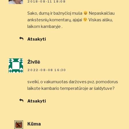
2018-08-11 18:08
Sako, durną ir bažnyčioj muša
Nepaskaičiau
ankstesnių komentarų, ajajai
Viskas aišku,
laikom kambaryje .
Atsakyti
Živilė
2022-08-08 16:30
sveiki, o vakumuotas daržoves pvz. pomodorus
laikote kambario temperatūroje ar šaldytuve?
Atsakyti
Kūma