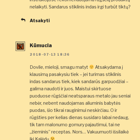
nelaikyti. Sandarus stiklinis indas irgi turbūt tiktų?
Atsakyti
Kūmucia
2018-07-13 18:36
Dovile, mieloji, smagu matyt
Atsakydama į
klausimą pasakysiu tiek – jei turimas stiklinis
indas sandarus tiek, kiek sandarūs garpuodžiai –
galima naudoti ir juos. Maistui skirtuose
puoduose rūgščiai neatsparaus metalo jau seniai
nebėr, nebent naudojamas aliuminis babytės
puodas, šio tikrai rauginimui neskirčiau. O ir
rūgšties per kelias dienas susidaro labai nedaug,
tik tam malonumo gomury pajautimui, tai ne
„žieminis” receptas. Nors… Vakuumuoti išsilaikė
iki Kalėdų