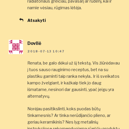
radiatoriaus greičiau, pavasarį ar rudenį, kai ir
namie vėsiau, rūgimas lėtėja.
Atsakyti
Dovilė
2018-07-13 10:47
Renata, be galo dėkui už šį tekstą. Vis žiūrėdavau
į tuos sauso rauginimo receptus, bet na su
plastiku gaminti taip ranka nekyla.. Ir iš sveikatos
kampo žvelgiant, ir kažkaip tiek jo daug
išmatame, nesinori dar gausinti, ypač jeigu yra
alternatyvų.
Norėjau pasitikslinti, koks puodas būtų
tinkamesnis? Ar tinka nerūdijančio plieno, ar
geriau keramikinis? Nes lyg metalinių
instrukcijose rekomenduojama rūgščių produktų