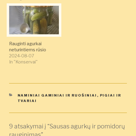
Rauginti agurkai
neturintiems rūsio
2024-08-07
In "Konservai"
KATEGORIJOS
NAMINIAI GAMINIAI IR RUOŠINIAI
,
PIGIAI IR
TVARIAI
9 atsakymai į “Sausas agurkų ir pomidorų
rauginimas”