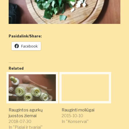
Pasidalink/Share:
Facebook
Related
Raugintos agurkų
Rauginti moliūgai
juostos žiemai
2015-10-10
2018-07-30
In "Konservai"
In "Pigiai ir tvariai"