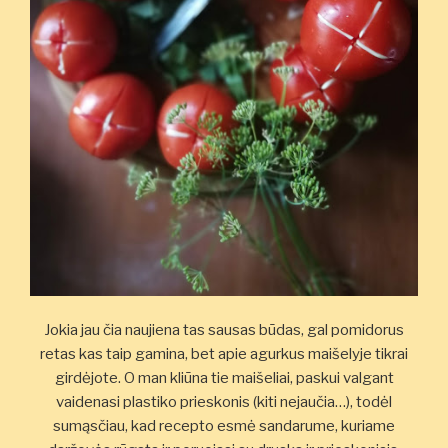
Jokia jau čia naujiena tas sausas būdas, gal pomidorus
retas kas taip gamina, bet apie agurkus maišelyje tikrai
girdėjote. O man kliūna tie maišeliai, paskui valgant
vaidenasi plastiko prieskonis (kiti nejaučia…), todėl
sumąsčiau, kad recepto esmė sandarume, kuriame