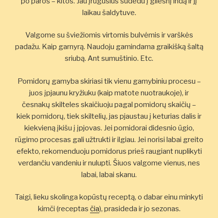
po paros – kitos. Jau įrūgusius sudedu į gilesnį indą ir jį
laikau šaldytuve.
Valgome su šviežiomis virtomis bulvėmis ir varškės
padažu. Kaip garnyrą. Naudoju gamindama graikišką šaltą
sriubą. Ant sumuštinio. Etc.
Pomidorų gamyba skiriasi tik vienu gamybiniu procesu –
juos įpjaunu kryžiuku (kaip matote nuotraukoje), ir
česnakų skilteles skaičiuoju pagal pomidorų skaičių –
kiek pomidorų, tiek skiltelių, jas pjaustau į keturias dalis ir
kiekvieną įkišu į įpjovas. Jei pomidorai didesnio ūgio,
rūgimo procesas gali užtrukti ir ilgiau. Jei norisi labai greito
efekto, rekomenduoju pomidorus prieš raugiant nuplikyti
verdančiu vandeniu ir nulupti. Šiuos valgome vienus, nes
labai, labai skanu.
Taigi, lieku skolinga kopūstų receptą, o dabar einu minkyti
kimči (receptas
čia
), prasideda ir jo sezonas.