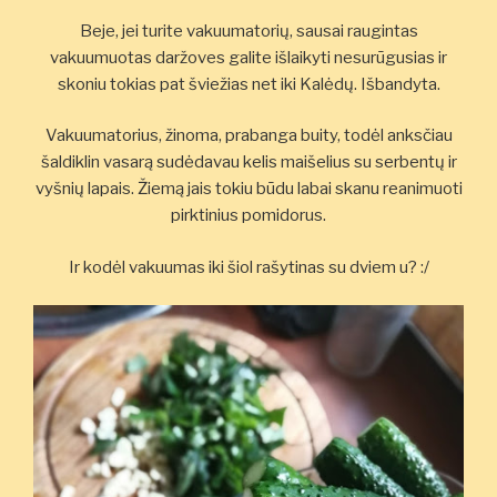
Beje, jei turite vakuumatorių, sausai raugintas
vakuumuotas daržoves galite išlaikyti nesurūgusias ir
skoniu tokias pat šviežias net iki Kalėdų. Išbandyta.
Vakuumatorius, žinoma, prabanga buity, todėl anksčiau
šaldiklin vasarą sudėdavau kelis maišelius su serbentų ir
vyšnių lapais. Žiemą jais tokiu būdu labai skanu reanimuoti
pirktinius pomidorus.
Ir kodėl vakuumas iki šiol rašytinas su dviem u? :/