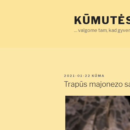
Eiti
prie
KŪMUTĖS
turinio
… valgome tam, kad gyven
PASKELBTA
2021-01-22
KŪMA
Trapūs majonezo sa