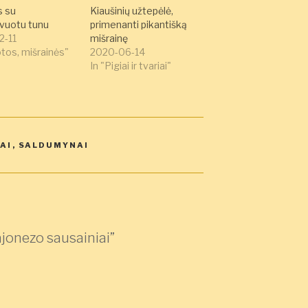
s su
Kiaušinių užtepėlė,
vuotu tunu
primenanti pikantišką
2-11
mišrainę
otos, mišrainės"
2020-06-14
In "Pigiai ir tvariai"
IAI
,
SALDUMYNAI
jonezo sausainiai”