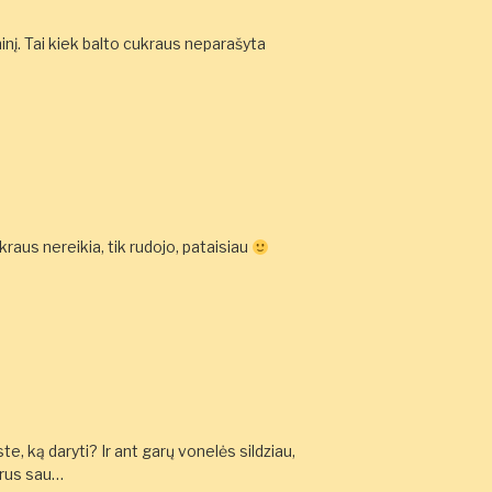
ninį. Tai kiek balto cukraus neparašyta
ukraus nereikia, tik rudojo, pataisiau
e, ką daryti? Ir ant garų vonelės sildziau,
krus sau…