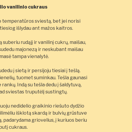
lio vanilinio cukraus
 temperatūros sviestą, bet jei norisi
 tiesiog išlydau ant mažos kaitros.
 suberiu rudąjį ir vanilinį cukrų, maišau,
į, sudedu majonezą ir neskubant maišau
l masė tampa vienalytė.
edu į sietą ir persijoju tiesiai į tešlą.
ienelių, tuomet suminkau. Tešla gaunasi
 rankų. Indą su tešla dedu į šaldytuvą,
ad sviestas truputėlį sustingtų.
uoju nedidelio graikinio riešuto dydžio
kilimėliu išklotą skardą ir bulvių grūstuve
ną, padarydama griovelius, į kuriuos beriu
putį cukraus.