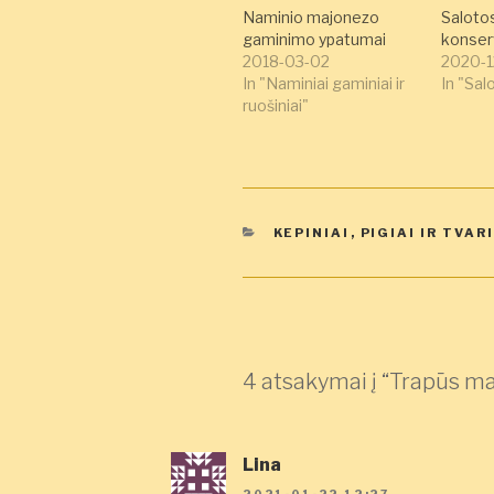
Naminio majonezo
Saloto
gaminimo ypatumai
konser
2018-03-02
2020-1
In "Naminiai gaminiai ir
In "Sal
ruošiniai"
KATEGORIJOS
KEPINIAI
,
PIGIAI IR TVAR
4 atsakymai į “Trapūs ma
Lina
2021-01-22 12:27