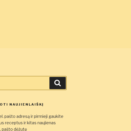
Ieškoti
TI NAUJIENLAIŠKĮ
l. pašto adresą ir pirmieji gaukite
s receptus ir kitas naujienas
el. pašto dėžutę