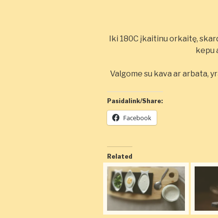
Iki 180C įkaitinu orkaitę, skard
kepu a
Valgome su kava ar arbata, yra 
Pasidalink/Share:
Facebook
Related