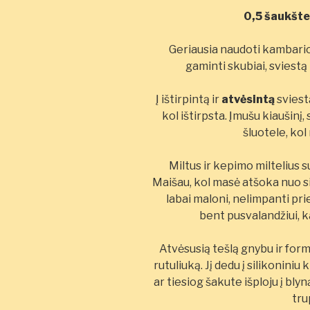
0,5 šaukšte
Geriausia naudoti kambario
gaminti skubiai, sviestą
Į ištirpintą ir
atvėsintą
sviestą
kol ištirpsta. Įmušu kiaušin
šluotele, ko
Miltus ir kepimo miltelius sud
Maišau, kol masė atšoka nuo s
labai maloni, nelimpanti prie
bent pusvalandžiui, k
Atvėsusią tešlą gnybu ir form
rutuliuką. Jį dedu į silikoniniu 
ar tiesiog šakute išploju į bly
tru