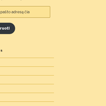
ruoti
OS