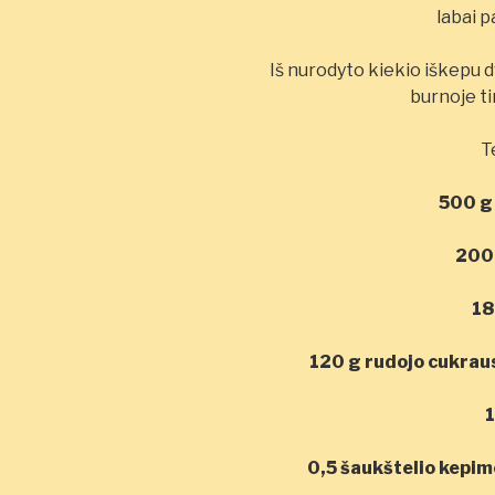
labai p
Iš nurodyto kiekio iškepu dv
burnoje ti
T
500 g 
200
18
120 g rudojo cukrau
1
0,5 šaukštelio kepimo