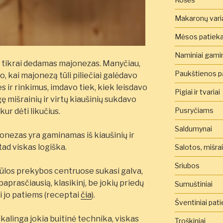
Makaronų vari
Mėsos patieka
Naminiai gamini
šlą tikrai dedamas majonezas. Manyčiau,
Paukštienos pa
o, kai majonezą tūli piliečiai galėdavo
es ir rinkimus, imdavo tiek, kiek leisdavo
Pigiai ir tvariai
gę mišrainių ir virtų kiaušinių sukdavo
Pusryčiams
kur dėti likučius.
Saldumynai
ajonezas yra gaminamas iš kiaušinių ir
 tad viskas logiška.
Salotos, mišra
Sriubos
ūlos prekybos centruose sukasi galva,
paprasčiausią, klasikinį, be jokių priedų
Sumuštiniai
i jo patiems (receptai
čia
).
Šventiniai pati
kalinga jokia buitinė technika, viskas
Troškiniai