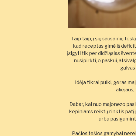
Taip taip, į šių sausainių te
kad receptas gimė iš deficit
įsigyti tik per didžiąsias švent
nusipirkti, o paskui, atsival
galvas 
Idėja tikrai puiki, geras m
aliejaus,
Dabar, kai nuo majonezo pasi
kepiniams reiktų rinktis patį 
arba pasigamint
Pačios tešlos gamybai nerei