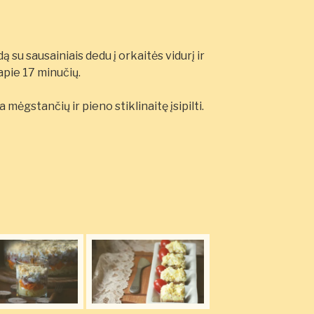
ą su sausainiais dedu į orkaitės vidurį ir
pie 17 minučių.
mėgstančių ir pieno stiklinaitę įsipilti.