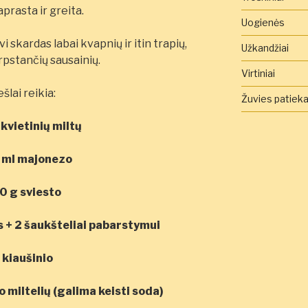
aprasta ir greita.
Uogienės
i skardas labai kvapnių ir itin trapių,
Užkandžiai
rpstančių sausainių.
Virtiniai
ešlai reikia:
Žuvies patieka
kvietinių miltų
 ml majonezo
0 g sviesto
s + 2 šaukšteliai pabarstymui
 kiaušinio
 miltelių (galima keisti soda)