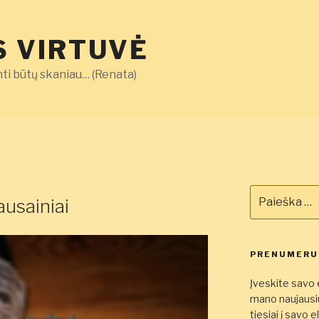
 VIRTUVĖ
ti būtų skaniau… (Renata)
Ieškoti:
usainiai
PRENUMERUO
Įveskite savo e
mano naujausiu
tiesiai į savo 