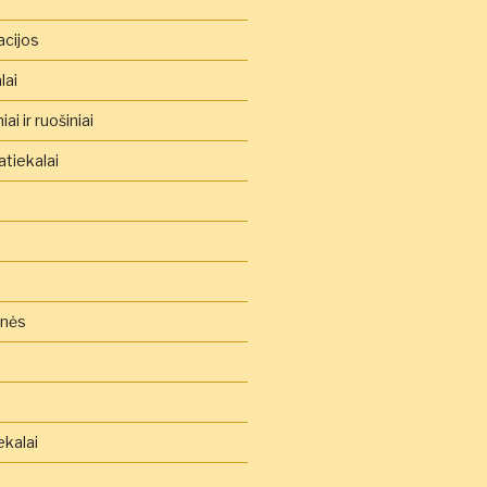
acijos
lai
ai ir ruošiniai
tiekalai
inės
ekalai