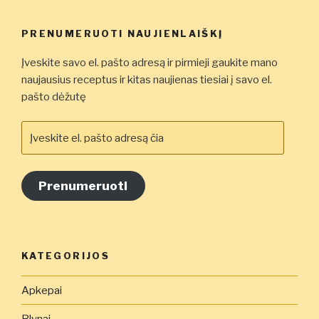
PRENUMERUOTI NAUJIENLAIŠKĮ
Įveskite savo el. pašto adresą ir pirmieji gaukite mano
naujausius receptus ir kitas naujienas tiesiai į savo el.
pašto dėžutę
Įveskite
el.
pašto
adresą
Prenumeruoti
čia
KATEGORIJOS
Apkepai
Blynai