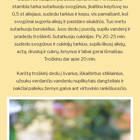
stambia tarka sutarkuoju svogūnus, įkaitinu keptuvę su
0,5 st aliejaus, sudedu tarkius ir kepu, vis pamaišant, kol
svogūnai sugeria aliejų ir pasidaro skaidrūs. Tuo metu
sutarkuoju burokėlius. Juos dedu į puodą, supilu vandenį ir
pradedu troškinti. Sutarkuoju cukinijas. Po 20-25 min.
sudedu svogūnus ir cukinijų tarkius, supilu likusį aliejų,
actą, druską ir cukrų, kmynus ir labai gerai išmaišau.
Troškinu dar apie 20 min.
Karštą troškinį dedu į švarius, iškaitintus stiklainius,
užsuku verdančiu vandeniu nuplikytais dangteliais ir
nakčiai palieku žemyn galva ant virtuvinio rankšluosčio.