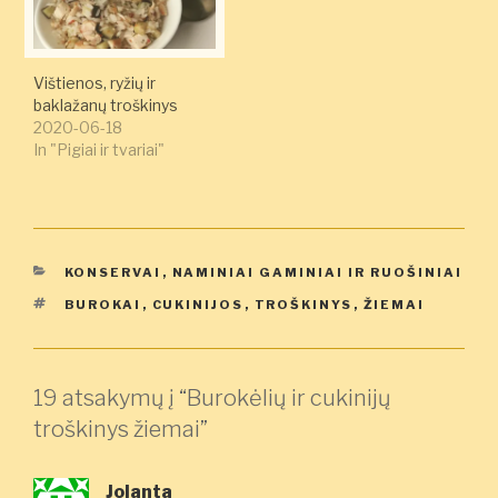
Vištienos, ryžių ir
baklažanų troškinys
2020-06-18
In "Pigiai ir tvariai"
KATEGORIJOS
KONSERVAI
,
NAMINIAI GAMINIAI IR RUOŠINIAI
ŽYMOS
BUROKAI
,
CUKINIJOS
,
TROŠKINYS
,
ŽIEMAI
19 atsakymų į “Burokėlių ir cukinijų
troškinys žiemai”
Jolanta