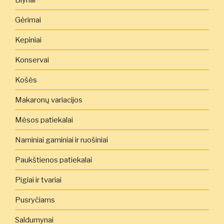
Gėrimai
Kepiniai
Konservai
Košės
Makaronų variacijos
Mėsos patiekalai
Naminiai gaminiai ir ruošiniai
Paukštienos patiekalai
Pigiai ir tvariai
Pusryčiams
Saldumynai