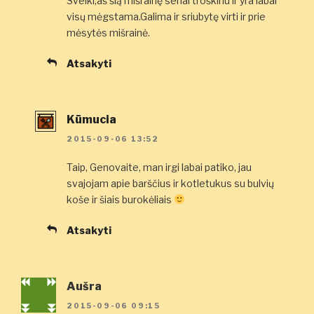
Sveiki,aš šią mišrainę senai troškinu ir yra labai
visų mėgstama.Galima ir sriubytę virti ir prie
mėsytės mišrainė.
Atsakyti
Kūmucia
2015-09-06 13:52
Taip, Genovaite, man irgi labai patiko, jau
svajojam apie barščius ir kotletukus su bulvių
koše ir šiais burokėliais
Atsakyti
Aušra
2015-09-06 09:15