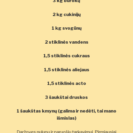
3 kg burokų
2 kg cukinijų
1 kg svogūnų
2 stiklinės vandens
1,5 stiklinės cukraus
1,5 stiklinės aliejaus
1,5 stiklinės acto
3 šaukštai druskos
1 šaukštas kmynų (galima ir nedėti, tai mano
išmislas)
Daržoves nulupu ir paruošiu tarkavimui. Pirmiausiai