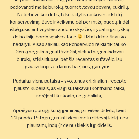
padovanoti maišą burokų, tuomet gavau dovanų cukinijų.
Nebebuvo kur dėtis, teko raitytis rankoves ir kibti į
konservavimą. Buvo ir keiksmų dėl per mažų puodų, ir dėl
išbėgusio ant viryklės raudono skysčio, ir ypatingai ryškių
delno linijų bordo spalvos fone
Užtat dabar žinau ko
nedaryti. Visad sakiau, kad konservuoti reikia tik tai, ko
žiemą negalima gauti šviežiai, niekad negamindavau
burokų stiklainiuose, bet šis receptas sužavėjo, jau
įsivaizduoju verdamus barščius, garnyrus…
Padariau vieną pataisą – svogūnus originaliam recepte
pjausto kubeliais, aš visgi sutarkavau kombaino tarka,
norėjosi tik skonio, ne gabaliukų.
Aprašysiu porciją, kurią gaminau, jai reikės didelio, bent
12l puodo. Patogu gaminti vienu metu didesnį kiekį, nes
plaunamų indų (ir delnų) kiekis irgi didelis.