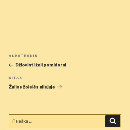
Navigacija
Ankstesnis
ANKSTESNIS
tarp
įrašas
Džiovinti žali pomidorai
įrašų
Kitas
KITAS
įrašas
Žalios žolelės aliejuje
Ieškoti:
Ieškot