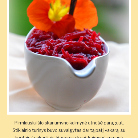
Pirmiausiai šio skanumyno kaimynė atnešė paragaut.
Stiklainio turinys buvo suvalgytas dar tą patį vakarą, su
keptais šonkauliais. Pagyrus skonį, kaimynė sumanė