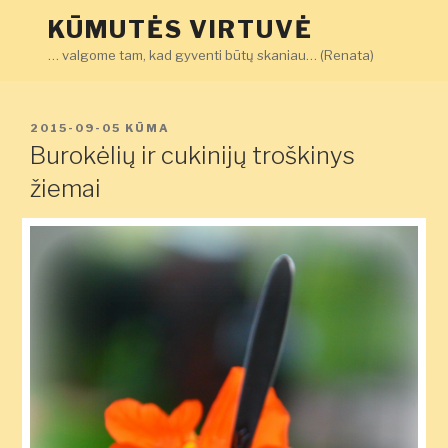
Eiti
KŪMUTĖS VIRTUVĖ
prie
… valgome tam, kad gyventi būtų skaniau… (Renata)
turinio
PASKELBTA
2015-09-05
KŪMA
Burokėlių ir cukinijų troškinys
žiemai