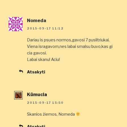
Nomeda
2015-09-17 11:12
Dariau is psues normos,gavosi 7 puslitriukai.
Viena isragavom,nes labai smalsu buvo,kas gi
cia gavosi.
Labai skanu! Aciu!
Atsakyti
Kūmucia
2015-09-17 15:50
Skanios žiemos, Nomeda
Atsakyti