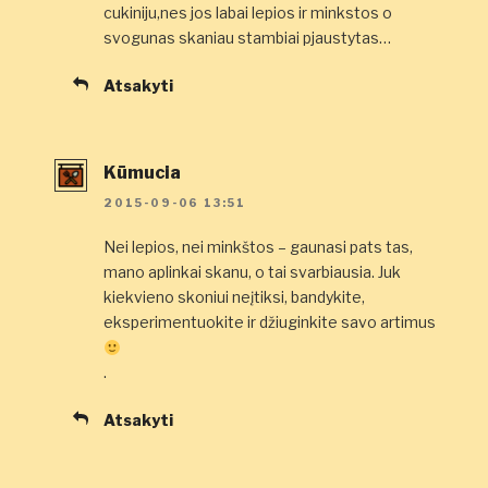
cukiniju,nes jos labai lepios ir minkstos o
svogunas skaniau stambiai pjaustytas…
Atsakyti
Kūmucia
2015-09-06 13:51
Nei lepios, nei minkštos – gaunasi pats tas,
mano aplinkai skanu, o tai svarbiausia. Juk
kiekvieno skoniui neįtiksi, bandykite,
eksperimentuokite ir džiuginkite savo artimus
.
Atsakyti