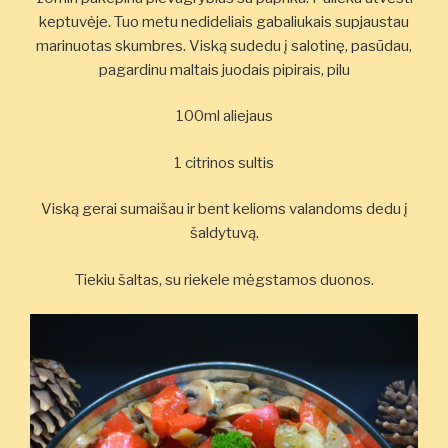
keptuvėje. Tuo metu nedideliais gabaliukais supjaustau
marinuotas skumbres. Viską sudedu į salotinę, pasūdau,
pagardinu maltais juodais pipirais, pilu
100ml aliejaus
1 citrinos sultis
Viską gerai sumaišau ir bent kelioms valandoms dedu į
šaldytuvą.
Tiekiu šaltas, su riekele mėgstamos duonos.