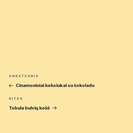
Navigacija
Ankstesnis
ANKSTESNIS
tarp
įrašas
Cinamoniniai keksiukai su šokoladu
įrašų
Kitas
KITAS
įrašas
Tobula bulvių košė