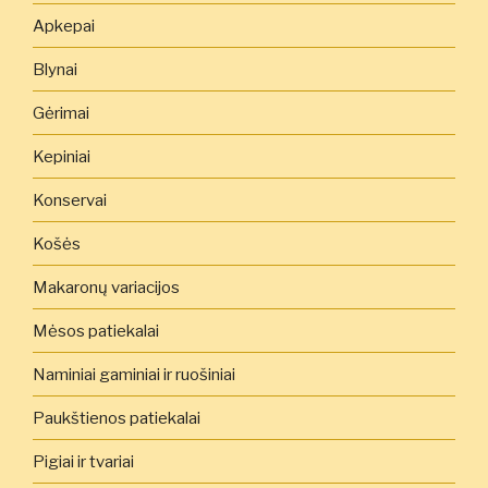
Apkepai
Blynai
Gėrimai
Kepiniai
Konservai
Košės
Makaronų variacijos
Mėsos patiekalai
Naminiai gaminiai ir ruošiniai
Paukštienos patiekalai
Pigiai ir tvariai