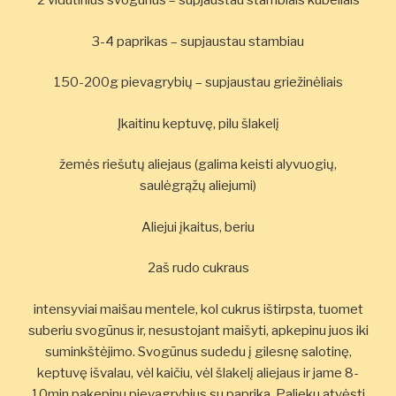
2 vidutinius svogūnus – supjaustau stambiais kubeliais
3-4 paprikas – supjaustau stambiau
150-200g pievagrybių – supjaustau griežinėliais
Įkaitinu keptuvę, pilu šlakelį
žemės riešutų aliejaus (galima keisti alyvuogių,
saulėgrąžų aliejumi)
Aliejui įkaitus, beriu
2aš rudo cukraus
intensyviai maišau mentele, kol cukrus ištirpsta, tuomet
suberiu svogūnus ir, nesustojant maišyti, apkepinu juos iki
suminkštėjimo. Svogūnus sudedu į gilesnę salotinę,
keptuvę išvalau, vėl kaičiu, vėl šlakelį aliejaus ir jame 8-
10min pakepinu pievagrybius su paprika. Palieku atvėsti