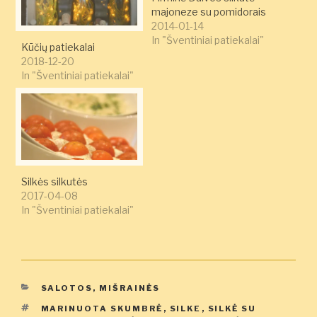
majoneze su pomidorais
2014-01-14
In "Šventiniai patiekalai"
Kūčių patiekalai
2018-12-20
In "Šventiniai patiekalai"
Silkės silkutės
2017-04-08
In "Šventiniai patiekalai"
KATEGORIJOS
SALOTOS, MIŠRAINĖS
ŽYMOS
MARINUOTA SKUMBRĖ
,
SILKE
,
SILKĖ SU