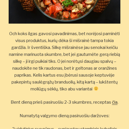
Och koks ilgas gavosi pavadinimas, bet norėjosi paminėti
visus produktus, kurių dėka ši mišrainė tampa tokia
gardžia. Ir šventiška. Silkę mišrainėse jau senokai keičiu
namine marinuota skumbre, bet jei gautumėte gerą riebią
silkę – ji irgi puikiai tiks. O jei norėtųsi daugiau spalvų –
naudokite ne tik raudonas, bet ir geltonas ar oranžines
paprikas. Kelis kartus esu įbėrusi sausoje keptuvėje
pakepintų saulėgrąžų branduolių, kitą kartą – lukštentų
moliūgų sėklų, tiko abu variantai
Bent dieną prieš pasiruošiu 2-3 skumbres, receptas
čia
.
Numatytą valgymo dieną pasiruošiu daržoves: