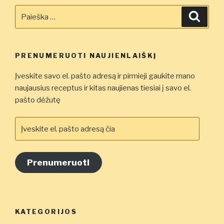
Ieškoti:
Ieškot
PRENUMERUOTI NAUJIENLAIŠKĮ
Įveskite savo el. pašto adresą ir pirmieji gaukite mano
naujausius receptus ir kitas naujienas tiesiai į savo el.
pašto dėžutę
Įveskite
el.
pašto
adresą
Prenumeruoti
čia
KATEGORIJOS