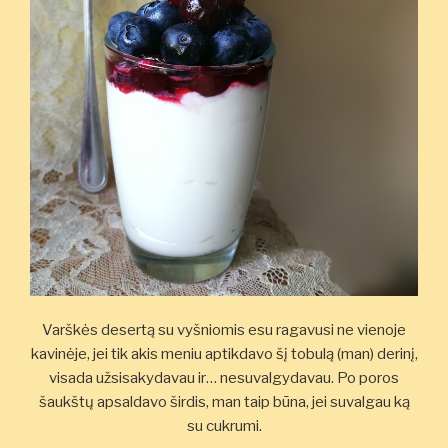
Varškės desertą su vyšniomis esu ragavusi ne vienoje
kavinėje, jei tik akis meniu aptikdavo šį tobulą (man) derinį,
visada užsisakydavau ir… nesuvalgydavau. Po poros
šaukštų apsaldavo širdis, man taip būna, jei suvalgau ką
su cukrumi.