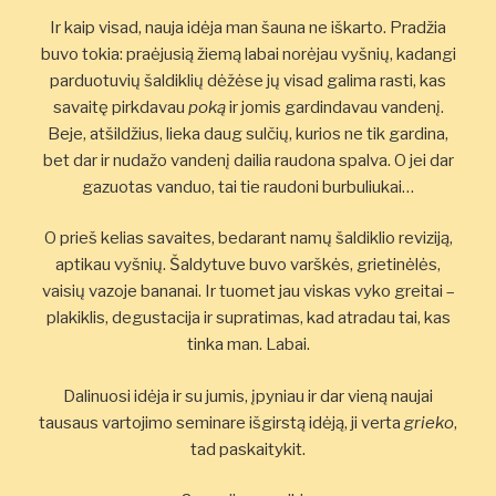
Ir kaip visad, nauja idėja man šauna ne iškarto. Pradžia
buvo tokia: praėjusią žiemą labai norėjau vyšnių, kadangi
parduotuvių šaldiklių dėžėse jų visad galima rasti, kas
savaitę pirkdavau
poką
ir jomis gardindavau vandenį.
Beje, atšildžius, lieka daug sulčių, kurios ne tik gardina,
bet dar ir nudažo vandenį dailia raudona spalva. O jei dar
gazuotas vanduo, tai tie raudoni burbuliukai…
O prieš kelias savaites, bedarant namų šaldiklio reviziją,
aptikau vyšnių. Šaldytuve buvo varškės, grietinėlės,
vaisių vazoje bananai. Ir tuomet jau viskas vyko greitai –
plakiklis, degustacija ir supratimas, kad atradau tai, kas
tinka man. Labai.
Dalinuosi idėja ir su jumis, įpyniau ir dar vieną naujai
tausaus vartojimo seminare išgirstą idėją, ji verta
grieko
,
tad paskaitykit.