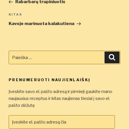
įrašas
Rabarbarų trupiniuotis
įrašų
Kitas
KITAS
įrašas
Kavoje marinuota kalakutiena
Ieškoti:
Ieškot
PRENUMERUOTI NAUJIENLAIŠKĮ
Įveskite savo el. pašto adresą ir pirmieji gaukite mano
naujausius receptus ir kitas naujienas tiesiai į savo el.
pašto dėžutę
Įveskite
el.