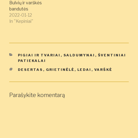
Bulvių ir varškės
bandutės
2022-01-12
In "Kepiniai"
KATEGORIJOS
PIGIAI IR TVARIAI
,
SALDUMYNAI
,
ŠVENTINIAI
PATIEKALAI
ŽYMOS
DESERTAS
,
GRIETINĖLĖ
,
LEDAI
,
VARŠKĖ
Parašykite komentarą