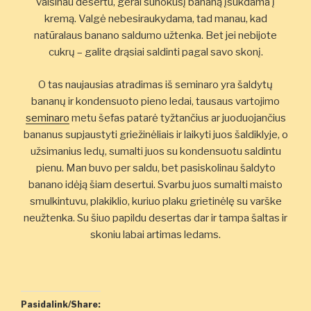
vaišinau desertu, gerai sunokusį bananą įsukdama į
kremą. Valgė nebesiraukydama, tad manau, kad
natūralaus banano saldumo užtenka. Bet jei nebijote
cukrų – galite drąsiai saldinti pagal savo skonį.
O tas naujausias atradimas iš seminaro yra šaldytų
bananų ir kondensuoto pieno ledai, tausaus vartojimo
seminaro
metu šefas patarė tyžtančius ar juoduojančius
bananus supjaustyti griežinėliais ir laikyti juos šaldiklyje, o
užsimanius ledų, sumalti juos su kondensuotu saldintu
pienu. Man buvo per saldu, bet pasiskolinau šaldyto
banano idėją šiam desertui. Svarbu juos sumalti maisto
smulkintuvu, plakiklio, kuriuo plaku grietinėlę su varške
neužtenka. Su šiuo papildu desertas dar ir tampa šaltas ir
skoniu labai artimas ledams.
Pasidalink/Share: