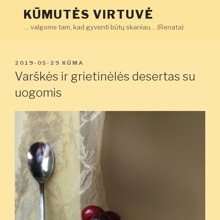
Eiti
KŪMUTĖS VIRTUVĖ
prie
… valgome tam, kad gyventi būtų skaniau… (Renata)
turinio
PASKELBTA
2019-05-29
KŪMA
Varškės ir grietinėlės desertas su
uogomis