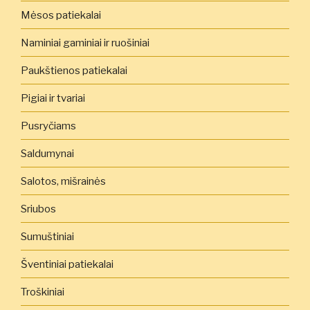
Mėsos patiekalai
Naminiai gaminiai ir ruošiniai
Paukštienos patiekalai
Pigiai ir tvariai
Pusryčiams
Saldumynai
Salotos, mišrainės
Sriubos
Sumuštiniai
Šventiniai patiekalai
Troškiniai