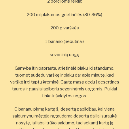
2 porcijoms reikia:
200 ml plakamos grietinėlės (30-36%)
200 g varškės
1 banano (nebūtinai)
sezoninių uogų
Gamyba itin paprasta, grietinėlė plaku iki standumo,
tuomet sudedu varškę ir plaku dar apie minutę, kad
varškė irgi taptų kreminė. Gautą masę dedu į desertines
taures ir gausiai apiberiu sezoninėmis uogomis. Puikiai
tinka ir šaldytos uogos.
O bananu pirmą kartą šį desertą papildžiau, kai viena
saldumynų mėgėja ragaudama desertą dailiai suraukė
nosytę, jai labai trūko saldumo, tad sekantį kartą ją