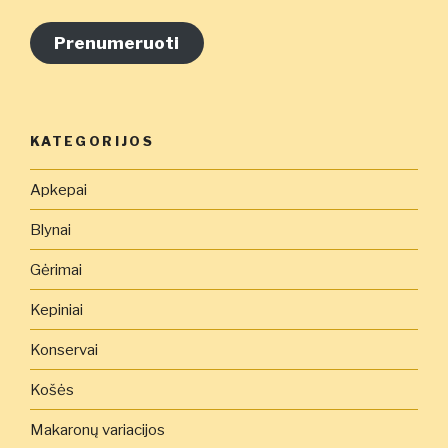
pašto
adresą
Prenumeruoti
čia
KATEGORIJOS
Apkepai
Blynai
Gėrimai
Kepiniai
Konservai
Košės
Makaronų variacijos