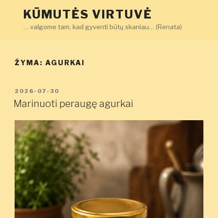
Eiti
KŪMUTĖS VIRTUVĖ
prie
… valgome tam, kad gyventi būtų skaniau… (Renata)
turinio
ŽYMA:
AGURKAI
PASKELBTA
2026-07-30
Marinuoti peraugę agurkai