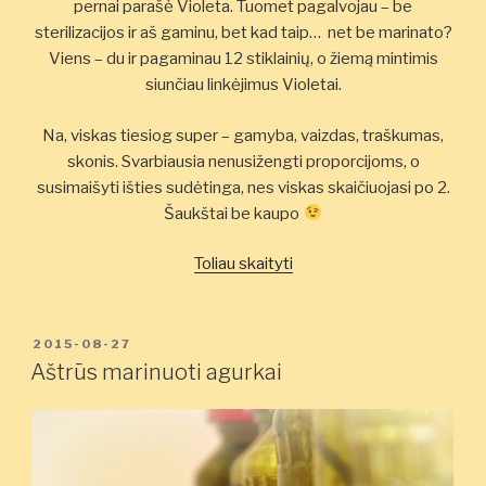
pernai parašė Violeta. Tuomet pagalvojau – be
sterilizacijos ir aš gaminu, bet kad taip… net be marinato?
Viens – du ir pagaminau 12 stiklainių, o žiemą mintimis
siunčiau linkėjimus Violetai.
Na, viskas tiesiog super – gamyba, vaizdas, traškumas,
skonis. Svarbiausia nenusižengti proporcijoms, o
susimaišyti išties sudėtinga, nes viskas skaičiuojasi po 2.
Šaukštai be kaupo
„Marinuoti
Toliau skaityti
agurkai
‘viens-
du’”
PASKELBTA
2015-08-27
Aštrūs marinuoti agurkai