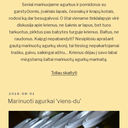
Seniai marinuojame agurkus ir pomidorus su
garstyčiomis, įvairiais lapais, česnakų ir krapų kotais,
rodosi ką dar besugalvosi. O štai viename tinklalapyje virė
diskusija apie krienus, ne šaknis ar lapus, bet tuos
tarkuotus, pirktus pas babytes turguje krienus. Baltus, ne
raudonus. Kaipgi nepabandyti? Nesiplėsiu aprašant
gautą marinuotų agurkų skonį, tai tiesiog nepakartojamai
trašku, gaivu, saikingai aštru… Krienus dėjau į savo labai
mėgstamą šaltai marinuotų agurkų marinatą.
„Su
Toliau skaityti
krienais
marinuoti
agurkai”
PASKELBTA
2016-08-01
Marinuoti agurkai ‘viens-du’