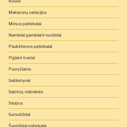
Košės
Makaronų variacijos
Mėsos patiekalai
Naminiai gaminiai ir ruošiniai
Paukštienos patiekalai
Pigiai ir tvariai
Pusryčiams
Saldumynai
Salotos, mišrainės
Sriubos
Sumuštiniai
Šventiniai patiekalai