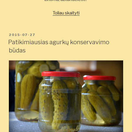
„Aštrūs
Toliau skaityti
marinuoti
agurkai”
PASKELBTA
2015-07-27
Patikimiausias agurkų konservavimo
būdas