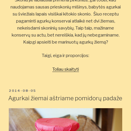
naudojamas sausas prieskonių mišinys, babytės agurkai
su šviežiais lapais visiškai kitokio skonio. Šiuo receptu
pagaminti agurkų konservai atlaikė net dvi žiemas,
nekeisdami skoninių savybių. Taip taip, mažiname
konservų su actu, bet nereiškia, kad jų nebegaminame.
Kaipgi apsieiti be marinuotų agurkų žiemą?
Taigi, eiga ir proporcijos:
„Patikimiausias
Toliau skaityti
agurkų
konservavimo
būdas”
PASKELBTA
2014-08-05
Agurkai žiemai aštriame pomidorų padaže