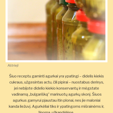
Aštrieji
Šiuo receptu gaminti agurkai yra ypatingi – didelis kiekis
cukraus, užgesintas actu, čili pipirai – nuostabus derinys,
jei nebijote didelio kiekio konservantų ir mėgstate
vadinamą „bulgarišką” marinuotų agurkų skonį. Šiuos
agurkus garnyrui pjaustau itin plonai, nes jie maloniai
kanda liežuvį. Agurkėliai tiks ir ypatingoms mišrainėms ir,
žinoma, užkandėlėse.