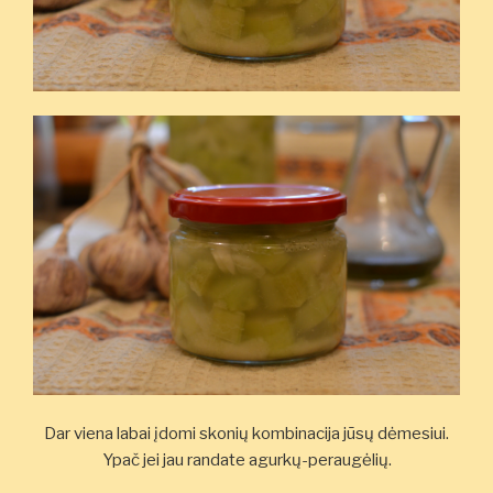
Dar viena labai įdomi skonių kombinacija jūsų dėmesiui.
Ypač jei jau randate agurkų-peraugėlių.