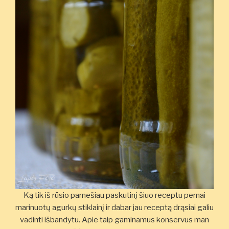
Ką tik iš rūsio parnešiau paskutinį šiuo receptu pernai
marinuotų agurkų stiklainį ir dabar jau receptą drąsiai galiu
vadinti išbandytu. Apie taip gaminamus konservus man