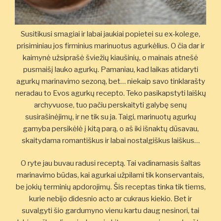
Susitikusi smagiai ir labai jaukiai popietei su ex-kolege,
prisiminiau jos firminius marinuotus agurkėlius. O čia dar ir
kaimynė užsiprašė šviežių kiaušinių, o mainais atnešė
pusmaišį lauko agurkų. Pamaniau, kad laikas atidaryti
agurkų marinavimo sezoną, bet… niekaip savo tinklarašty
neradau to Evos agurkų recepto. Teko pasikapstyti laiškų
archyvuose, tuo pačiu perskaityti galybę senų
susirašinėjimų, ir ne tik su ja. Taigi, marinuotų agurkų
gamyba persikėlė į kitą parą, o aš iki išnaktų dūsavau,
skaitydama romantiškus ir labai nostalgiškus laiškus…
O ryte jau buvau radusi receptą. Tai vadinamasis šaltas
marinavimo būdas, kai agurkai užpilami tik konservantais,
be jokių terminių apdorojimų. Šis receptas tinka tik tiems,
kurie nebijo didesnio acto ar cukraus kiekio. Bet ir
suvalgyti šio gardumyno vienu kartu daug nesinori, tai