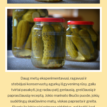
Daug metų eksperimentavusi, ragavusi ir
stebėjusi konservuotų agurkų išgyvenimą rūsy, galiu
tvirtai pasakyti, jog radau patį geriausią, greičiausią ir
paprasčiausią receptą. Jokio marinato likučio puode, jokių
sudėtingų skaičiavimo matų, viskas paprasta ir greita.
Skoniu jie labiausiai primena pirktinius, gal todėl, kad