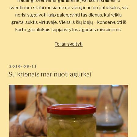
Kadangi šventėms gaminame įvairias mišraines, o
šventiniam stalui ruošiame ne vieną ir ne du patiekalus, vis
norisi sugalvoti kaip palengvinti tas dienas, kai reikia
greitai suktis virtuvėje. Viena iš šių idėjų – konservuoti iš
karto gabaliukais supjaustytus agurkus mišrainėms.
„Marinuoti
Toliau skaityti
agurkai
mišrainėms”
PASKELBTA
2016-08-11
Su krienais marinuoti agurkai