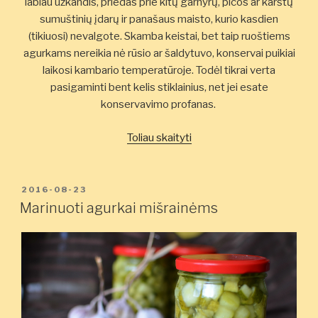
labiau užkandis, priedas prie kitų garnyrų, picos ar karštų
sumuštinių įdarų ir panašaus maisto, kurio kasdien
(tikiuosi) nevalgote. Skamba keistai, bet taip ruoštiems
agurkams nereikia nė rūsio ar šaldytuvo, konservai puikiai
laikosi kambario temperatūroje. Todėl tikrai verta
pasigaminti bent kelis stiklainius, net jei esate
konservavimo profanas.
„Šaltai
Toliau skaityti
marinuoti
agurkai”
PASKELBTA
2016-08-23
Marinuoti agurkai mišrainėms