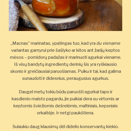
„Macnas” marinatas, ypatingas tuo, kad yra
du viename
variantas garnyrui prie šašlyko ar kitos ant žarijų keptos
mėsos – pomidorų padažas ir marinuoti agurkai viename.
Iš visų bandytų ingredientų derinių šis yra ryškiausio
skonio ir greičiausiai paruošiamas. Puiku ir tai, kad galima
sunaudoti ir didesnius, peraugusius agurkus.
Daugel metų tokiu būdu paruošti agurkai tapo ir
kasdienio maisto pagardu, jie puikiai dera su virtomis ar
keptomis šviežiomis dešrelėmis, maltiniais, kepsniais
orkaitėje. Ir netgi paukštiena.
Sulaukiu daug klausimų dėl didelio konservantų kiekio.