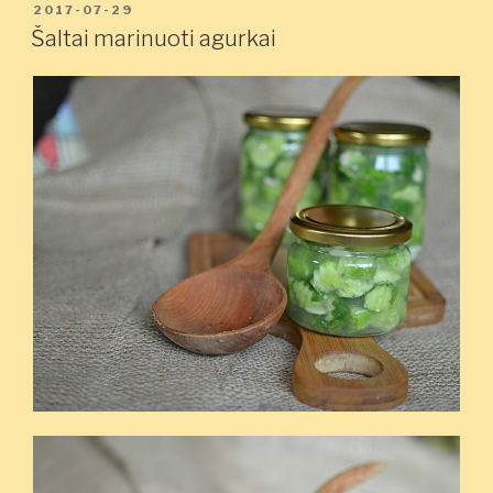
PASKELBTA
2017-07-29
Šaltai marinuoti agurkai