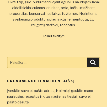
Tikrai taip, šiuo būdu marinuojant agurkus naudojami labai
dideli kiekiai cukraus, druskos, acto, tačiau mažinant
proporcijas, konservai nesilaikys iki žiemos. Norintiems
sveikesnių produktų, siūlau rinktis fermentuotų, t.y.
raugintų daržovių receptus.
„Agurkai
Toliau skaityti
žiemai
aštriame
pomidorų
padaže”
Ieškoti:
Ieškot
PRENUMERUOTI NAUJIENLAIŠKĮ
Įveskite savo el. pašto adresą ir pirmieji gaukite mano
naujausius receptus ir kitas naujienas tiesiai į savo el.
pašto dėžutę