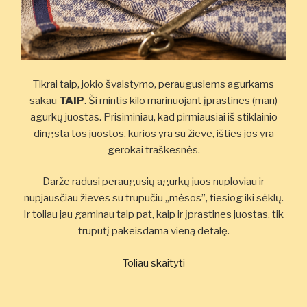
Tikrai taip, jokio švaistymo, peraugusiems agurkams
sakau
TAIP
. Ši mintis kilo marinuojant įprastines (man)
agurkų juostas. Prisiminiau, kad pirmiausiai iš stiklainio
dingsta tos juostos, kurios yra su žieve, išties jos yra
gerokai traškesnės.
Darže radusi peraugusių agurkų juos nuploviau ir
nupjausčiau žieves su trupučiu „mėsos”, tiesiog iki sėklų.
Ir toliau jau gaminau taip pat, kaip ir įprastines juostas, tik
truputį pakeisdama vieną detalę.
„Marinuoti
Toliau skaityti
peraugę
agurkai”